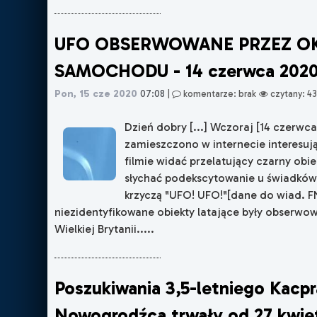
UFO OBSERWOWANE PRZEZ O
SAMOCHODU - 14 czerwca 2020
Pon, 15 cze 2020
07:08
|
komentarze: brak
czytany: 4
Dzień dobry [...] Wczoraj [14 czerwca
zamieszczono w internecie interesuj
filmie widać przelatujący czarny obie
słychać podekscytowanie u świadków 
krzyczą "UFO! UFO!"[dane do wiad. F
niezidentyfikowane obiekty latające były obserwo
Wielkiej Brytanii.​....
Poszukiwania 3,5-letniego Kacpr
Nowogrodźca trwały od 27 kwie