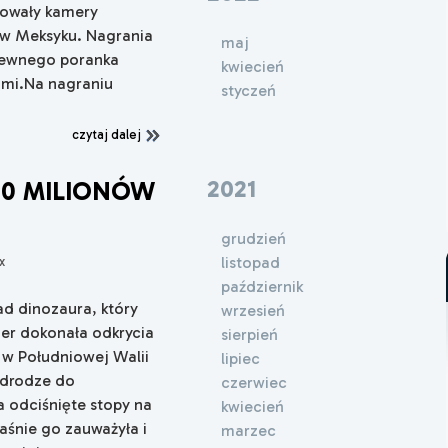
trowały kamery
w Meksyku. Nagrania
maj
pewnego poranka
kwiecień
ami.Na nagraniu
styczeń
czytaj dalej
2021
20 MILIONÓW
grudzień
listopad
x
październik
ad dinozaura, który
wrzesień
der dokonała odkrycia
sierpień
 w Południowej Walii
lipiec
 drodze do
czerwiec
a odciśnięte stopy na
kwiecień
łaśnie go zauważyła i
marzec