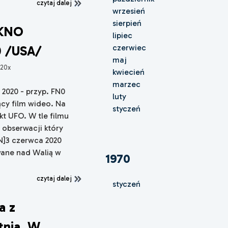
czytaj dalej
wrzesień
sierpień
KNO
lipiec
czerwiec
 /USA/
maj
320x
kwiecień
marzec
 2020 - przyp. FN0
luty
ący film wideo. Na
styczeń
kt UFO. W tle filmu
obserwacji który
N]3 czerwca 2020
wane nad Walią w
1970
czytaj dalej
styczeń
a z
tnia. W