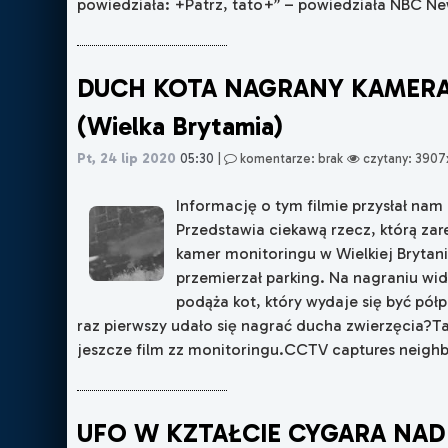
powiedziała: +Patrz, tato+” – powiedziała NBC News
DUCH KOTA NAGRANY KAMER
(Wielka Brytamia)
Pt, 24 lip 2020
05:30
|
komentarze: brak
czytany: 3907
Informację o tym filmie przysłał nam 
Przedstawia ciekawą rzecz, którą zar
kamer monitoringu w Wielkiej Brytani
przemierzał parking. Na nagraniu wid
podąża kot, który wydaje się być pół
raz pierwszy udało się nagrać ducha zwierzęcia?Ta
jeszcze film zz monitoringu.CCTV captures neighbo
UFO W KZTAŁCIE CYGARA NAD