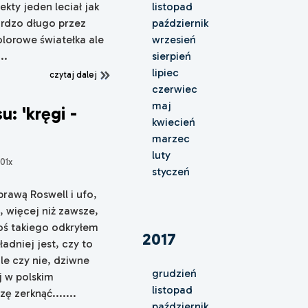
ekty jeden leciał jak
listopad
ardzo długo przez
październik
olorowe światełka ale
wrzesień
..
sierpień
lipiec
czytaj dalej
czerwiec
maj
: 'kręgi -
kwiecień
marzec
luty
01x
styczeń
prawą Roswell i ufo,
 więcej niż zawsze,
oś takiego odkryłem
2017
adniej jest, czy to
le czy nie, dziwne
grudzień
j w polskim
listopad
zę zerknąć.......
październik