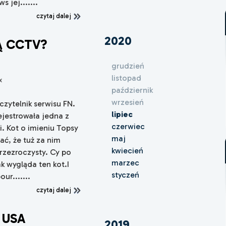
 jej.......
czytaj dalej
2020
Ą CCTV?
grudzień
listopad
x
październik
wrzesień
czytelnik serwisu FN.
lipiec
ejestrowała jedna z
czerwiec
i. Kot o imieniu Topsy
maj
ać, że tuż za nim
kwiecień
przezroczysty. Cy po
marzec
k wygląda ten kot.I
styczeń
ur.......
czytaj dalej
 USA
2019