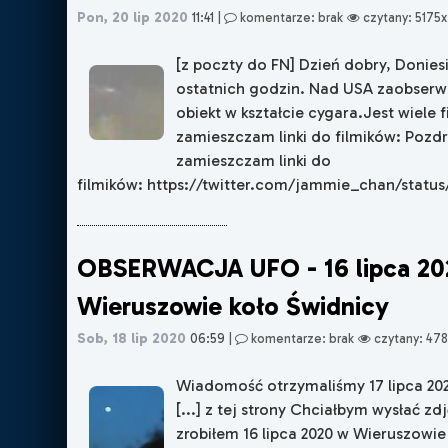
Pon, 20 lip 2020
11:41
|
komentarze: brak
czytany: 5175x
[z poczty do FN] Dzień dobry, Donies
ostatnich godzin. Nad USA zaobser
obiekt w kształcie cygara.Jest wiele 
zamieszczam linki do filmików: Pozd
zamieszczam linki do
filmików: https://twitter.com/jammie_chan/statu
OBSERWACJA UFO - 16 lipca 20
Wieruszowie koło Świdnicy
Sob, 18 lip 2020
06:59
|
komentarze: brak
czytany: 47
Wiadomość otrzymaliśmy 17 lipca 2020
[...] z tej strony Chciałbym wysłać zd
zrobiłem 16 lipca 2020 w Wieruszowie