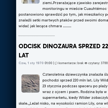
ziemi.Przerażające zjawisko zarejes
monitoringu w mieście Cuauhtémoc 
postanowiono sprawdzić po tym, jak mieszkańcy 
znaleźli setki martwych ptaków przed swoimi dom
widać jak lecąca chmara .......
ODCISK DINOZAURA SPRZED 2
LAT
Czw, 1 sty 1970
01:00
|
komentarze: brak
czytany: 3788
Czteroletnia dziewczynka znalazła śl
pochodzi sprzed 220 mln lat. Lily Wil
23 stycznia podczas spaceru po plaży
wraz z ojcem i psem. Rodzina była w
supermarketu, kiedy Wilder zobaczył
skale.„Leżał nisko, na wysokości ramion Lily, ona w