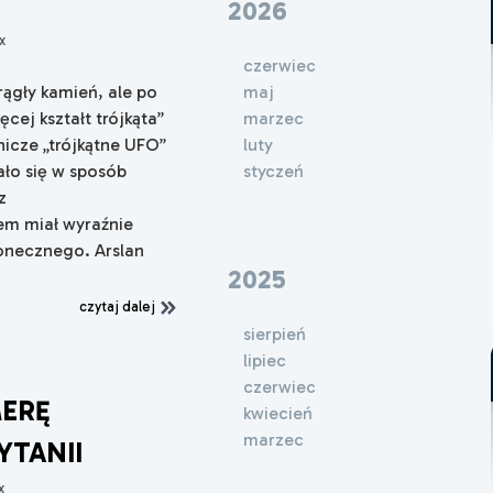
2026
x
czerwiec
maj
ągły kamień, ale po
marzec
cej kształt trójkąta”
luty
nicze „trójkątne UFO”
styczeń
ło się w sposób
z
em miał wyraźnie
łonecznego. Arslan
2025
czytaj dalej
sierpień
lipiec
czerwiec
ERĘ
kwiecień
marzec
YTANII
x