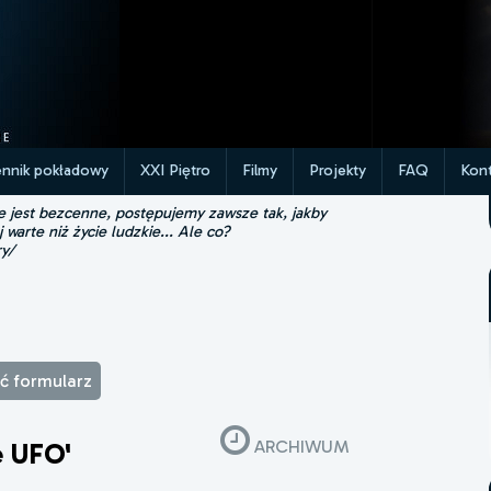
ennik pokładowy
XXI Piętro
Filmy
Projekty
FAQ
Kont
ie jest bezcenne, postępujemy zawsze tak, jakby
j warte niż życie ludzkie... Ale co?
ry/
ąć formularz
ARCHIWUM
e UFO'