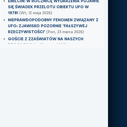
EMILCIN: W ROCZNICĘ WYDARZENIA POJAWIŁ
SIĘ ŚWIADEK PRZELOTU OBIEKTU UFO W
1978!
(Wt, 12 maja 2026)
NIEPRAWDOPODOBNY FENOMEN ZWIĄZANY Z
UFO: ZJAWISKO POZORNIE 'FAŁSZYWEJ
RZECZYWISTOŚCI'
(Pon, 23 marca 2026)
GOŚCIE Z ZZAŚWIATÓW NA NASZYCH
DROGACH
(Nie, 22 marca 2026)
tatus/1284385164051832832https://twitter.com/jammie_chan/s
Najnowsze w XXI Piętro:
OSTRZEŻENIE PRZYSZŁO W OSTATNIEJ
CHWILI
(Wczoraj)
TAMTEGO LATA COŚ ZAWISŁO NAD POLEM
(Nie, 31 maja 2026)
PO ŚMIERCI WRÓCIŁ DO MIEJSCA, W KTÓRYM
PRACOWAŁ
(Nie, 31 maja 2026)
Najnowsze w FN24:
Tajemnicza kula nad Kolumbią. Sieć obiegło