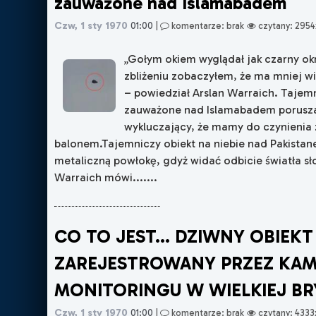
zauważone nad Islamabadem
Czw, 1 sty 1970
01:00
|
komentarze: brak
czytany: 2954
„Gołym okiem wyglądał jak czarny okr
zbliżeniu zobaczyłem, że ma mniej wię
– powiedział Arslan Warraich. Tajem
zauważone nad Islamabadem porusza
wykluczający, że mamy do czynienia 
balonem.Tajemniczy obiekt na niebie nad Pakistan
metaliczną powłokę, gdyż widać odbicie światła s
Warraich mówi.......
CO TO JEST... DZIWNY OBIEKT
ZAREJESTROWANY PRZEZ KAM
MONITORINGU W WIELKIEJ BR
Czw, 1 sty 1970
01:00
|
komentarze: brak
czytany: 4333