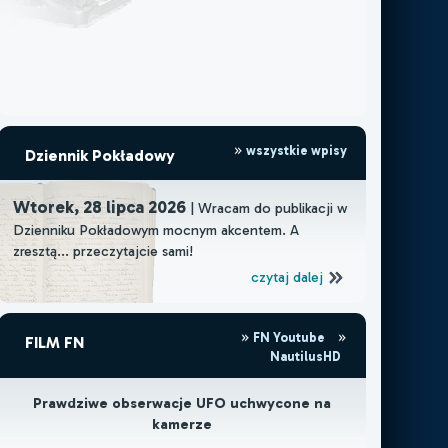
wszystkie wpisy
Dziennik Pokładowy
Wtorek, 28 lipca 2026
| Wracam do publikacji w
Dzienniku Pokładowym mocnym akcentem. A
zresztą... przeczytajcie sami!
czytaj dalej
FN Youtube
FILM FN
NautilusHD
Prawdziwe obserwacje UFO uchwycone na
kamerze