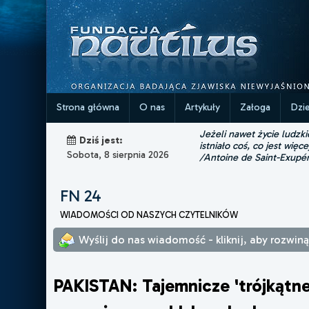
Strona główna
O nas
Artykuły
Załoga
Dzi
Jeżeli nawet życie ludzk
Dziś jest:
istniało coś, co jest więce
Sobota, 8 sierpnia 2026
/Antoine de Saint-Exupé
FN 24
WIADOMOŚCI OD NASZYCH CZYTELNIKÓW
Wyślij do nas wiadomość - kliknij, aby rozwin
PAKISTAN: Tajemnicze 'trójkątn