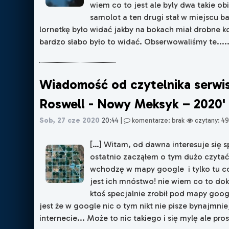
wiem co to jest ale byly dwa takie obi
samolot a ten drugi stał w miejscu b
lornetkę było widać jakby na bokach miał drobne k
bardzo słabo było to widać. Obserwowaliśmy te.....
Wiadomość od czytelnika serwisu
Roswell - Nowy Meksyk – 2020'
Sob, 27 cze 2020
20:44
|
komentarze: brak
czytany: 49
[…] Witam, od dawna interesuje się s
ostatnio zacząłem o tym dużo czytać,
wchodzę w mapy google i tylko tu c
jest ich mnóstwo! nie wiem co to dokł
ktoś specjalnie zrobił pod mapy goog
jest że w google nic o tym nikt nie pisze bynajmnie
internecie... Może to nic takiego i się mylę ale pros