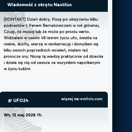
Wiadomość z okrętu Nautilus
[
K
O
N
T
A
K
T
]
D
z
i
e
ń
d
o
b
r
y
.
P
i
s
z
ę
p
o
o
b
e
j
r
z
e
n
i
u
k
i
l
k
u
p
o
d
c
a
s
t
ó
w
z
P
a
n
e
m
B
e
r
n
a
t
o
w
i
c
z
e
m
w
r
o
l
i
g
ł
ó
w
n
e
j
.
C
z
u
j
ę
,
ż
e
m
u
s
z
ę
l
u
b
ż
e
m
o
ż
e
p
o
p
r
o
s
t
u
w
a
r
t
o
.
W
i
d
z
i
a
ł
e
m
w
s
w
o
i
m
4
8
-
l
e
t
n
i
m
ż
y
c
i
u
u
f
o
,
ś
w
i
a
t
ł
a
n
a
n
i
e
b
i
e
,
d
u
c
h
y
,
w
i
e
r
z
ę
w
r
e
i
n
k
a
r
n
a
c
j
ę
i
d
o
m
y
ś
l
a
m
s
i
ę
k
i
l
k
u
s
w
o
i
c
h
p
o
p
r
z
e
d
n
i
c
h
w
c
i
e
l
e
ń
,
m
i
a
ł
e
m
t
e
ż
p
r
o
r
o
c
z
e
s
n
y
.
N
i
o
s
ę
t
ą
w
i
e
d
z
ę
p
r
a
k
t
y
c
z
n
i
e
o
d
d
z
i
e
c
k
a
i
d
z
i
e
l
e
s
i
ę
n
i
ą
o
d
z
a
w
s
z
e
z
e
w
s
z
y
s
t
k
i
m
i
n
a
p
o
t
k
a
n
y
m
i
w
ż
y
c
i
u
l
u
d
ź
m
i
(
c
z
ę
s
t
o
n
a
r
a
ż
a
j
ą
c
s
i
więcej na:
emilcin.com
UFO24
Wt, 12 maj 2026 11:26
| [KONTAKT] 10.0