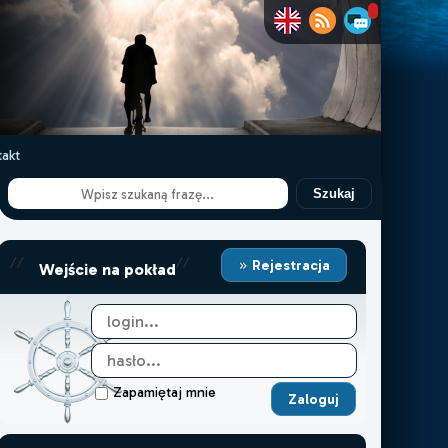
akt
Szukaj
//
//
Rejestracja
Wejście na pokład
Zapamiętaj mnie