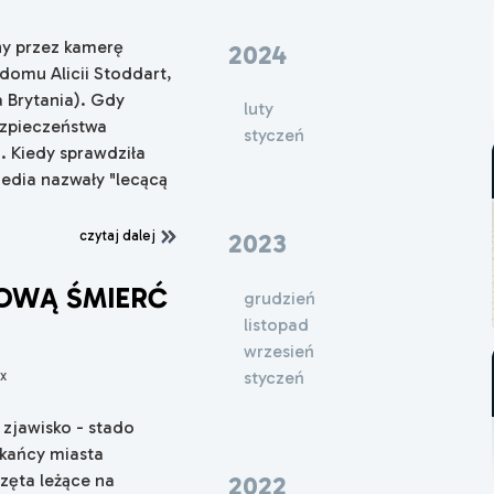
ny przez kamerę
2024
domu Alicii Stoddart,
 Brytania). Gdy
luty
ezpieczeństwa
styczeń
. Kiedy sprawdziła
media nazwały "lecącą
czytaj dalej
2023
SOWĄ ŚMIERĆ
grudzień
listopad
wrzesień
x
styczeń
zjawisko - stado
zkańcy miasta
zęta leżące na
2022