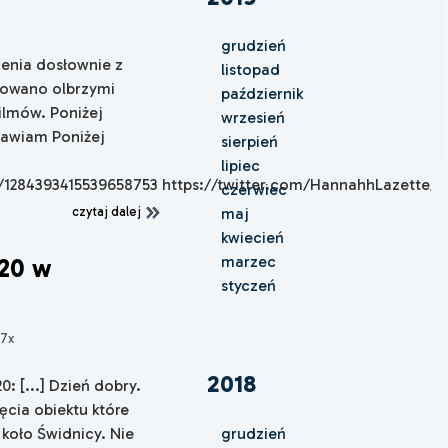
grudzień
ienia dosłownie z
listopad
wowano olbrzymi
październik
filmów. Poniżej
wrzesień
rawiam Poniżej
sierpień
lipiec
s/1284393415539658753 https://twitter.com/HannahhLazette/s
czerwiec
czytaj dalej
maj
kwiecień
marzec
20 w
styczeń
87x
2018
: [...] Dzień dobry.
jęcia obiektu które
 koło Świdnicy. Nie
grudzień