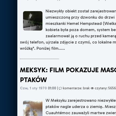
Niezwykły obiekt został zarejestrowa
umieszczoną przy dzwonku do drzwi 
mieszkanki Hemel Hempstead (Wielka
kobieta była poza domem, system b
zaalarmował ją o ruchu przed kamerą
swój telefon, ujrzała zdjęcie z czymś, co lokalne 
wróżką". Poniżej film.....
MEKSYK: FILM POKAZUJE MA
PTAKÓW
Czw, 1 sty 1970
01:00
|
komentarze: brak
czytany: 5656
W Meksyku zarejestrowano niezwykłe 
ptaków nagle uderza o ziemię. Mies
Cuauhtémoc zauważyli martwe zwier