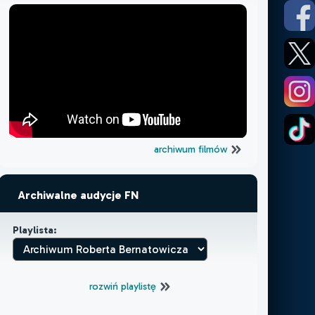
archiwum filmów
Archiwalne audycje FN
Playlista:
rozwiń playlistę