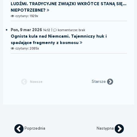
LUDŹMI. TRADYCYJNE ZWIĄZKI WKRÓTCE STANĄ SIĘ...
NIEPOTRZEBNE?
czytany: 1929x
Pon, 9 mar 2026
14:12
|
komentarze: brak
Ognista kula nad Niemcami. Tajemniczy huk i
spadające fragmenty z kosmosu
czytany: 2085x
Starsze
Nowsze
Poprzednia
Następna