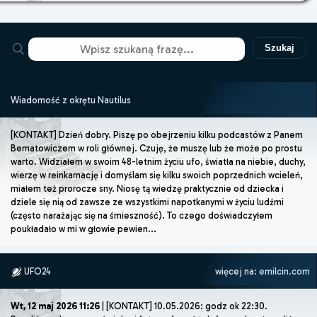
Szukaj
Wiadomość z okrętu Nautilus
[KONTAKT] Dzień dobry. Piszę po obejrzeniu kilku podcastów z Panem
Bernatowiczem w roli głównej. Czuję, że muszę lub że może po prostu
warto. Widziałem w swoim 48-letnim życiu ufo, światła na niebie, duchy,
wierzę w reinkarnację i domyślam się kilku swoich poprzednich wcieleń,
miałem też prorocze sny. Niosę tą wiedzę praktycznie od dziecka i
dziele się nią od zawsze ze wszystkimi napotkanymi w życiu ludźmi
(często narażając się na śmieszność). To czego doświadczyłem
poukładało w mi w głowie pewien...
UFO24
więcej na:
emilcin.com
Wt, 12 maj 2026 11:26
| [KONTAKT] 10.05.2026: godz ok 22:30.