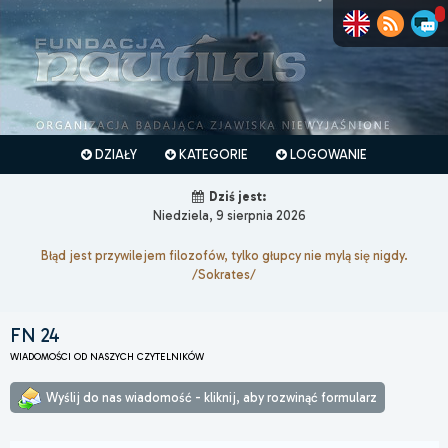
DZIAŁY
KATEGORIE
LOGOWANIE
Dziś jest:
Niedziela, 9 sierpnia 2026
Błąd jest przywilejem filozofów, tylko głupcy nie mylą się nigdy.
/Sokrates/
FN 24
WIADOMOŚCI OD NASZYCH CZYTELNIKÓW
Wyślij do nas wiadomość - kliknij, aby rozwinąć formularz