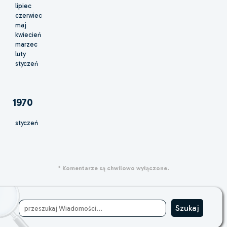
lipiec
czerwiec
maj
kwiecień
marzec
luty
styczeń
1970
styczeń
* Komentarze są chwilowo wyłączone.