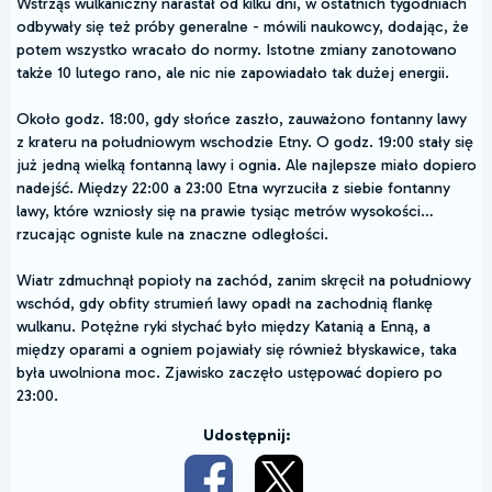
Wstrząs wulkaniczny narastał od kilku dni, w ostatnich tygodniach
odbywały się też próby generalne - mówili naukowcy, dodając, że
potem wszystko wracało do normy. Istotne zmiany zanotowano
także 10 lutego rano, ale nic nie zapowiadało tak dużej energii.
Około godz. 18:00, gdy słońce zaszło, zauważono fontanny lawy
z krateru na południowym wschodzie Etny. O godz. 19:00 stały się
już jedną wielką fontanną lawy i ognia. Ale najlepsze miało dopiero
nadejść. Między 22:00 a 23:00 Etna wyrzuciła z siebie fontanny
lawy, które wzniosły się na prawie tysiąc metrów wysokości…
rzucając ogniste kule na znaczne odległości.
Wiatr zdmuchnął popioły na zachód, zanim skręcił na południowy
wschód, gdy obfity strumień lawy opadł na zachodnią flankę
wulkanu. Potężne ryki słychać było między Katanią a Enną, a
między oparami a ogniem pojawiały się również błyskawice, taka
była uwolniona moc. Zjawisko zaczęło ustępować dopiero po
23:00.
Udostępnij: