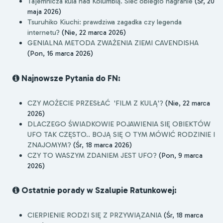
Tajemnicza kula nad Kolumbią. Sieć obiegło nagranie
(Śr, 20
maja 2026)
Tsuruhiko Kiuchi: prawdziwa zagadka czy legenda
internetu?
(Nie, 22 marca 2026)
GENIALNA METODA ZWAŻENIA ZIEMI CAVENDISHA
(Pon, 16 marca 2026)
Najnowsze Pytania do FN:
CZY MOŻECIE PRZESŁAĆ 'FILM Z KULĄ'?
(Nie, 22 marca
2026)
DLACZEGO ŚWIADKOWIE POJAWIENIA SIĘ OBIEKTÓW
UFO TAK CZĘSTO.. BOJĄ SIĘ O TYM MÓWIĆ RODZINIE I
ZNAJOMYM?
(Śr, 18 marca 2026)
CZY TO WASZYM ZDANIEM JEST UFO?
(Pon, 9 marca
2026)
Ostatnie porady w Szalupie Ratunkowej:
CIERPIENIE RODZI SIĘ Z PRZYWIĄZANIA
(Śr, 18 marca