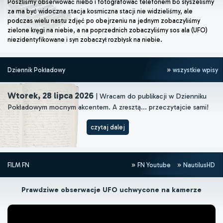
Poszliśmy obserwować niebo i fotografować telefonem bo słyszeliśmy
za ma być widoczna stacja kosmiczna stacji nie widzieliśmy, ale
podczas wielu nastu zdjęć po obejrzeniu na jednym zobaczyliśmy
zielone kręgi na niebie, a na poprzednich zobaczyliśmy sos ala (UFO)
niezidentyfikowane i syn zobaczył rozbłysk na niebie.
Dziennik Pokładowy
wszystkie wpisy
Wtorek, 28 lipca 2026
| Wracam do publikacji w Dzienniku
Pokładowym mocnym akcentem. A zresztą... przeczytajcie sami!
czytaj dalej
FILM FN
FN Youtube
NautilusHD
Prawdziwe obserwacje UFO uchwycone na kamerze