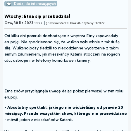
Dodaj do interesujących
Włochy: Etna się przebudziła!
|
Czw, 30 lis 2023
18:27
komentarze: brak
czytany: 3787x
Od kilku dni pomruki dochodzące z wnętrza Etny zapowiadały
erupcję. Nie spodziewano się, że wulkan wybuchnie z tak dużą
siłą. Wulkanolodzy śledzili to niecodzienne wydarzenie z takim
samym zdumieniem, jak mieszkańcy Katanii stłoczeni na rogach
ulic, uzbrojeni w telefony komórkowe i kamery.
Etna znów przyciągnęła uwagę dając pokaz pierwszej w tym roku
erupcji.
-
Absolutny spektakl, jakiego nie widzieliśmy od prawie 20
miesięcy. Przede wszystkim show, którego nie przewidziano
- mówił jeden z mieszkańców Katanii.