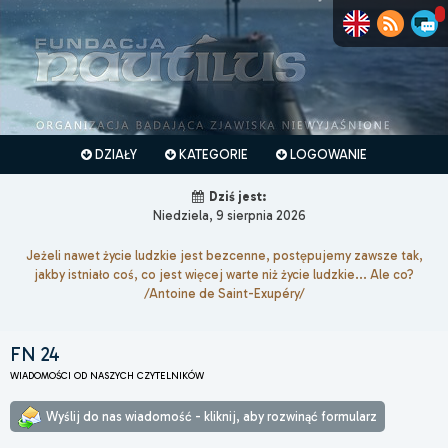
DZIAŁY
KATEGORIE
LOGOWANIE
Dziś jest:
Niedziela, 9 sierpnia 2026
Jeżeli nawet życie ludzkie jest bezcenne, postępujemy zawsze tak,
jakby istniało coś, co jest więcej warte niż życie ludzkie... Ale co?
/Antoine de Saint-Exupéry/
FN 24
WIADOMOŚCI OD NASZYCH CZYTELNIKÓW
Wyślij do nas wiadomość - kliknij, aby rozwinąć formularz