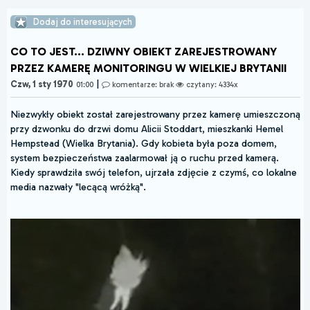
Dodaj do interesujących
CO TO JEST... DZIWNY OBIEKT ZAREJESTROWANY
PRZEZ KAMERĘ MONITORINGU W WIELKIEJ BRYTANII
|
Czw, 1 sty 1970
01:00
komentarze: brak
czytany: 4334x
Niezwykły obiekt został zarejestrowany przez kamerę umieszczoną
przy dzwonku do drzwi domu Alicii Stoddart, mieszkanki Hemel
Hempstead (Wielka Brytania). Gdy kobieta była poza domem,
system bezpieczeństwa zaalarmował ją o ruchu przed kamerą.
Kiedy sprawdziła swój telefon, ujrzała zdjęcie z czymś, co lokalne
media nazwały "lecącą wróżką".