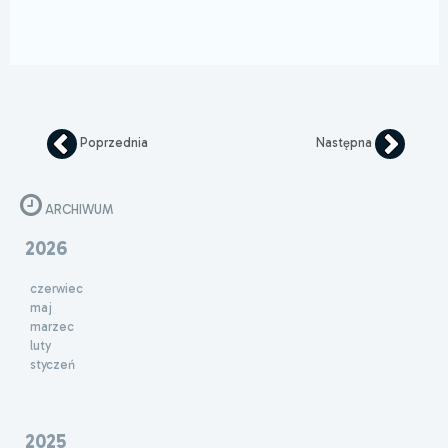
Poprzednia
Następna
ARCHIWUM
2026
czerwiec
maj
marzec
luty
styczeń
2025