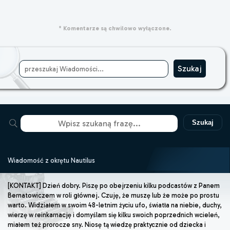
* Komentarze są chwilowo wyłączone.
Szukaj
Wiadomość z okrętu Nautilus
[KONTAKT] Dzień dobry. Piszę po obejrzeniu kilku podcastów z Panem
Bernatowiczem w roli głównej. Czuję, że muszę lub że może po prostu
warto. Widziałem w swoim 48-letnim życiu ufo, światła na niebie, duchy,
wierzę w reinkarnację i domyślam się kilku swoich poprzednich wcieleń,
miałem też prorocze sny. Niosę tą wiedzę praktycznie od dziecka i