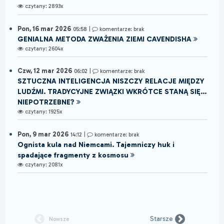
czytany: 2893x
Pon, 16 mar 2026
05:58
|
komentarze: brak
GENIALNA METODA ZWAŻENIA ZIEMI CAVENDISHA
czytany: 2604x
Czw, 12 mar 2026
06:02
|
komentarze: brak
SZTUCZNA INTELIGENCJA NISZCZY RELACJE MIĘDZY
LUDŹMI. TRADYCYJNE ZWIĄZKI WKRÓTCE STANĄ SIĘ...
NIEPOTRZEBNE?
czytany: 1925x
Pon, 9 mar 2026
14:12
|
komentarze: brak
Ognista kula nad Niemcami. Tajemniczy huk i
spadające fragmenty z kosmosu
czytany: 2081x
Starsze
Nowsze