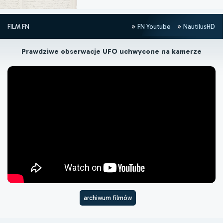
FILM FN
FN Youtube
NautilusHD
Prawdziwe obserwacje UFO uchwycone na kamerze
archiwum filmów