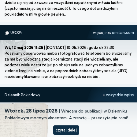
dziele się nią od zawsze ze wszystkimi napotkanymi w życiu ludźmi
(często narażając się na śmieszność). To czego doświadczyłem
poukładało w mi w głowie pewien...
UFO24
więcej na:
emilcin.com
Wt, 12 maj 2026 11:26
| [KONTAKT] 10.05.2026: godz ok 22:30.
Poszliśmy obserwować niebo i fotografować telefonem bo słyszeliśmy
za ma być widoczna stacja kosmiczna stacji nie widzieliśmy, ale
podczas wielu nastu zdjęć po obejrzeniu na jednym zobaczyliśmy
zielone kręgi na niebie, a na poprzednich zobaczyliśmy sos ala (UFO)
niezidentyfikowane i syn zobaczył rozbłysk na niebie.
Dziennik Pokładowy
wszystkie wpisy
Wtorek, 28 lipca 2026
| Wracam do publikacji w Dzienniku
Pokładowym mocnym akcentem. A zresztą... przeczytajcie sami!
czytaj dalej