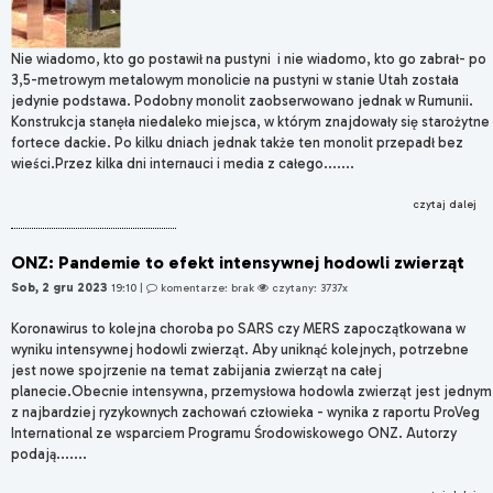
Nie wiadomo, kto go postawił na pustyni i nie wiadomo, kto go zabrał- po
3,5-metrowym metalowym monolicie na pustyni w stanie Utah została
jedynie podstawa. Podobny monolit zaobserwowano jednak w Rumunii.
Konstrukcja stanęła niedaleko miejsca, w którym znajdowały się starożytne
fortece dackie. Po kilku dniach jednak także ten monolit przepadł bez
wieści.Przez kilka dni internauci i media z całego.......
czytaj dalej
ONZ: Pandemie to efekt intensywnej hodowli zwierząt
Sob, 2 gru 2023
19:10
|
komentarze: brak
czytany: 3737x
Koronawirus to kolejna choroba po SARS czy MERS zapoczątkowana w
wyniku intensywnej hodowli zwierząt. Aby uniknąć kolejnych, potrzebne
jest nowe spojrzenie na temat zabijania zwierząt na całej
planecie.Obecnie intensywna, przemysłowa hodowla zwierząt jest jednym
z najbardziej ryzykownych zachowań człowieka - wynika z raportu ProVeg
International ze wsparciem Programu Środowiskowego ONZ. Autorzy
podają.......