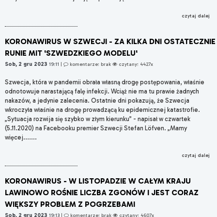
czytaj dalej
KORONAWIRUS W SZWECJI - ZA KILKA DNI OSTATECZNIE
RUNIE MIT 'SZWEDZKIEGO MODELU'
Sob, 2 gru 2023
19:11
|
komentarze: brak
czytany: 4427x
Szwecja, która w pandemii obrała własną drogę postępowania, właśnie
odnotowuje narastającą falę infekcji. Wciąż nie ma tu prawie żadnych
nakazów, a jedynie zalecenia. Ostatnie dni pokazują, że Szwecja
wkroczyła właśnie na drogę prowadzącą ku epidemicznej katastrofie.
„Sytuacja rozwija się szybko w złym kierunku” - napisał w czwartek
(5.11.2020) na Facebooku premier Szwecji Stefan Löfven. „Mamy
więcej.......
czytaj dalej
KORONAWIRUS - W LISTOPADZIE W CAŁYM KRAJU
LAWINOWO ROŚNIE LICZBA ZGONÓW I JEST CORAZ
WIĘKSZY PROBLEM Z POGRZEBAMI
Sob, 2 gru 2023
19:13
|
komentarze: brak
czytany: 4607x