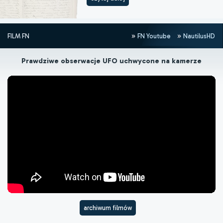
FILM FN
FN Youtube
NautilusHD
Prawdziwe obserwacje UFO uchwycone na kamerze
archiwum filmów