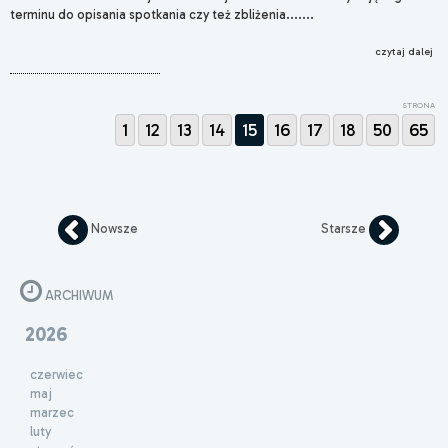
terminu do opisania spotkania czy też zbliżenia.......
czytaj dalej
STRONA
1
12
13
14
15
16
17
18
50
65
Nowsze
Starsze
ARCHIWUM
2026
czerwiec
maj
marzec
luty