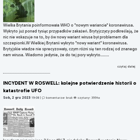
Wielka Brytania poinformowała WHO o "nowym wariancie" koronawirusa.
Wykryto już ponad tysiąc przypadków zakażeń. Brytyjczycy podkreślają, że
nic nie wskazuje na to, by ów nowy wariant wirusa był problemem dla
szczepionki.W Wielkiej Brytanii wykryto "nowy wariant" koronawirusa.
Brytyjskie władze nie sprecyzowały, czym różni się ten rodzaj od znanego
nam wirusa. Wiadomo jedynie, że do tej pory wykryto.......
czytaj dalej
INCYDENT W ROSWELL: kolejne potwierdzenie historii o
katastrofie UFO
Sob, 2 gru 2023
19:08
|
komentarze: brak
czytany: 3994x