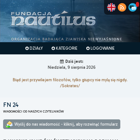
DZIAŁY
KATEGORIE
LOGOWANIE
Dziś jest:
Niedziela, 9 sierpnia 2026
Błąd jest przywilejem filozofów, tylko głupcy nie mylą się nigdy.
/Sokrates/
FN 24
WIADOMOŚCI OD NASZYCH CZYTELNIKÓW
Wyślij do nas wiadomość - kliknij, aby rozwinąć formularz