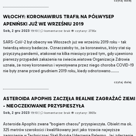
czytaj dalej
WŁOCHY: KORONAWIRUS TRAFIŁ NA PÓŁWYSEP
APENIŃSKI JUŻ WE WRZEŚNIU 2019
Sob, 2 gru 2023
19:10
|
komentarze: brak
czytany: 2736x
SARS-CoV-2 był obecny we Włoszech już we wrześniu 2019 roku - tak
twierdzą włoscy badacze. Oznaczałoby to, że koronawirus, który stał się
przyczyną pandemii, atakował na kilka miesięcy przed tym, gdy ujawniono
pierwszy przypadek zakażenia na świecie.wiatowa Organizacja Zdrowia
uznała, że nowy koronawirus i wywoływana przez niego choroba COVID-19
nie były znane przed grudniem 2019 roku, kiedy odnotowano.......
czytaj dalej
ASTEROIDA APOPHIS ZACZĘŁA REALNIE ZAGRAŻAĆ ZIEMI
- NIEOCZEKIWANIE PRZYSPIESZYŁA
Sob, 2 gru 2023
19:10
|
komentarze: brak
czytany: 3865x
Asteroida Apophis zwana "bogiem chaosu" przyspieszyła. Obiekt ma ok.
325 metrów szerokości i kwalifikowany jest jako trzecie najwyższe
zagrożenie w Technicznej Skali Ryzyka Uderzenia Palermo. Jej zderzenie