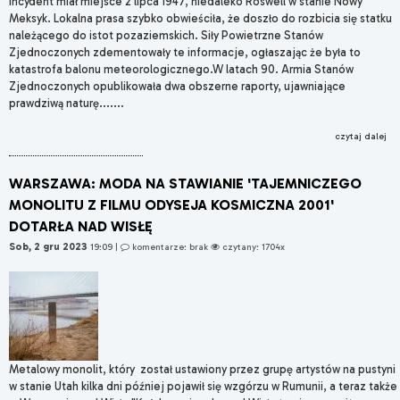
Incydent miał miejsce 2 lipca 1947, niedaleko Roswell w stanie Nowy
Meksyk. Lokalna prasa szybko obwieściła, że doszło do rozbicia się statku
należącego do istot pozaziemskich. Siły Powietrzne Stanów
Zjednoczonych zdementowały te informacje, ogłaszając że była to
katastrofa balonu meteorologicznego.W latach 90. Armia Stanów
Zjednoczonych opublikowała dwa obszerne raporty, ujawniające
prawdziwą naturę.......
czytaj dalej
WARSZAWA: MODA NA STAWIANIE 'TAJEMNICZEGO
MONOLITU Z FILMU ODYSEJA KOSMICZNA 2001'
DOTARŁA NAD WISŁĘ
Sob, 2 gru 2023
19:09
|
komentarze: brak
czytany: 1704x
Metalowy monolit, który został ustawiony przez grupę artystów na pustyni
w stanie Utah kilka dni później pojawił się wzgórzu w Rumunii, a teraz także