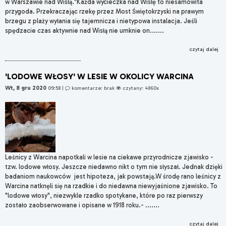
w Warszawie nad Wisłą."Każda wycieczka nad Wisłę to niesamowita
przygoda. Przekraczając rzekę przez Most Świętokrzyski na prawym
brzegu z plaży wyłania się tajemnicza i nietypowa instalacja. Jeśli
spędzacie czas aktywnie nad Wisłą nie umknie on.......
czytaj dalej
'LODOWE WŁOSY' W LESIE W OKOLICY WARCINA
Wt, 8 gru 2020
09:58
|
komentarze: brak
czytany: 4860x
Leśnicy z Warcina napotkali w lesie na ciekawe przyrodnicze zjawisko -
tzw. lodowe włosy. Jeszcze niedawno nikt o tym nie słyszał. Jednak dzięki
badaniom naukowców jest hipoteza, jak powstają.W środę rano leśnicy z
Warcina natknęli się na rzadkie i do niedawna niewyjaśnione zjawisko. To
"lodowe włosy", niezwykle rzadko spotykane, które po raz pierwszy
zostało zaobserwowane i opisane w 1918 roku.- .......
czytaj dalej