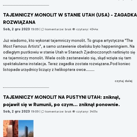
TAJEMNICZY MONOLIT W STANIE UTAH (USA) - ZAGADKA
ROZWIĄZANA
Sob, 2 gru 2023
19:09
|
komentarze: brak
czytany: 4544x
Już wiadomo, kto wykonał tajemniczy monolit. To grupa artystyczna "The
Most Famous Artists", a samo ustawienie obelisku było happeningiem. Na
odległym pustkowiu w stanie Utah w Stanach Zjednoczonych natknięto się
na tajemniczy monolit. Wiele osób zastanawiało się, skąd wzięła się tam
spektakularna instalacja. Teraz zagadka została rozwiązana.Pod koniec
listopada urzędnicy liczący z helikoptera owce.......
czytaj dalej
TAJEMNICZY MONOLIT NA PUSTYNI UTAH: zniknął,
pojawił się w Rumunii, po czym... zniknął ponownie.
Sob, 2 gru 2023
19:09
|
komentarze: brak
czytany: 3401x