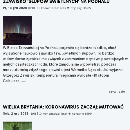
ZJAWISKO 'SŁUPÓW ŚWIETLNYCH' NA PODHALU
Pt, 18 gru 2020
07:01
|
komentarze: brak
czytany: 3642x
W Białce Tatrzańskiej na Podhalu pojawiło się bardzo rzadkie, choć
wyjaśnione naukowo zjawisko tzw. „świetlnych słupów”. To bardzo
widowiskowe zjawisko ma związek z załamaniem otyczym powstających w
małych cząsteczkach lodu, które znajdują się w powietrzu podczas
mrozu.Autorką zdjęć tego zjawiska jest Weronika Ślęczek. Jak wyjaśnił
Grzegorz Zawiślak, temperatura miejscami wynosiła -10 stopni
Celsjusza.......
czytaj dalej
WIELKA BRYTANIA: KORONAWIRUS ZACZĄŁ MUTOWAĆ
Sob, 2 gru 2023
19:08
|
komentarze: brak
czytany: 3991x