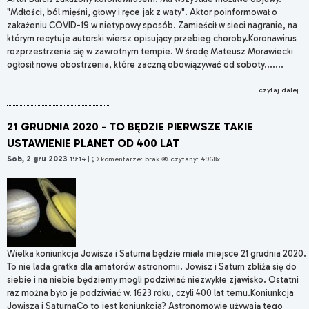
"Mdłości, ból mięśni, głowy i ręce jak z waty". Aktor poinformował o
zakażeniu COVID-19 w nietypowy sposób. Zamieścił w sieci nagranie, na
którym recytuje autorski wiersz opisujący przebieg choroby.Koronawirus
rozprzestrzenia się w zawrotnym tempie. W środę Mateusz Morawiecki
ogłosił nowe obostrzenia, które zaczną obowiązywać od soboty.......
czytaj dalej
21 GRUDNIA 2020 - TO BĘDZIE PIERWSZE TAKIE
USTAWIENIE PLANET OD 400 LAT
Sob, 2 gru 2023
19:14
|
komentarze: brak
czytany: 4968x
Wielka koniunkcja Jowisza i Saturna będzie miała miejsce 21 grudnia 2020.
To nie lada gratka dla amatorów astronomii. Jowisz i Saturn zbliża się do
siebie i na niebie będziemy mogli podziwiać niezwykłe zjawisko. Ostatni
raz można było je podziwiać w. 1623 roku, czyli 400 lat temu.Koniunkcja
Jowisza i SaturnaCo to jest koniunkcja? Astronomowie używają tego