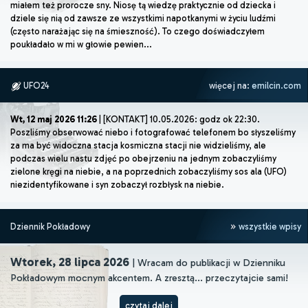
miałem też prorocze sny. Niosę tą wiedzę praktycznie od dziecka i
dziele się nią od zawsze ze wszystkimi napotkanymi w życiu ludźmi
(często narażając się na śmieszność). To czego doświadczyłem
poukładało w mi w głowie pewien...
UFO24
więcej na:
emilcin.com
Wt, 12 maj 2026 11:26
| [KONTAKT] 10.05.2026: godz ok 22:30.
Poszliśmy obserwować niebo i fotografować telefonem bo słyszeliśmy
za ma być widoczna stacja kosmiczna stacji nie widzieliśmy, ale
podczas wielu nastu zdjęć po obejrzeniu na jednym zobaczyliśmy
zielone kręgi na niebie, a na poprzednich zobaczyliśmy sos ala (UFO)
niezidentyfikowane i syn zobaczył rozbłysk na niebie.
Dziennik Pokładowy
wszystkie wpisy
Wtorek, 28 lipca 2026
| Wracam do publikacji w Dzienniku
Pokładowym mocnym akcentem. A zresztą... przeczytajcie sami!
czytaj dalej