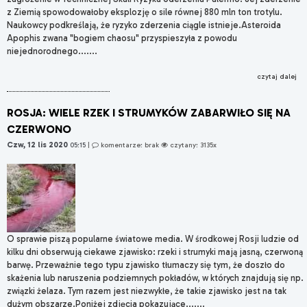
z Ziemią spowodowałoby eksplozję o sile równej 880 mln ton trotylu.
Naukowcy podkreślają, że ryzyko zderzenia ciągle istnieje.Asteroida
Apophis zwana "bogiem chaosu" przyspieszyła z powodu
niejednorodnego.......
czytaj dalej
ROSJA: WIELE RZEK I STRUMYKÓW ZABARWIŁO SIĘ NA
CZERWONO
Czw, 12 lis 2020
05:15
|
komentarze: brak
czytany: 3135x
O sprawie piszą popularne światowe media. W środkowej Rosji ludzie od
kilku dni obserwują ciekawe zjawisko: rzeki i strumyki mają jasną, czerwoną
barwę. Przeważnie tego typu zjawisko tłumaczy się tym, że doszło do
skażenia lub naruszenia podziemnych pokładów, w których znajdują się np.
związki żelaza. Tym razem jest niezwykłe, że takie zjawisko jest na tak
dużym obszarze.Poniżej zdjęcia pokazujące.......