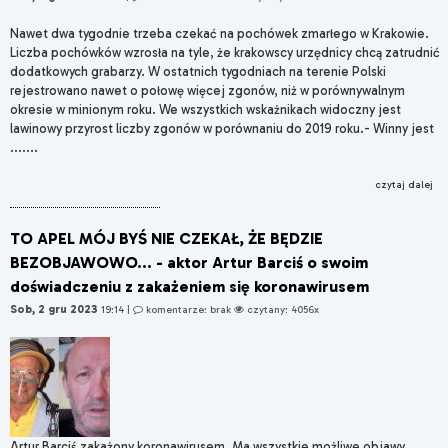
Nawet dwa tygodnie trzeba czekać na pochówek zmarłego w Krakowie.
Liczba pochówków wzrosła na tyle, że krakowscy urzędnicy chcą zatrudnić
dodatkowych grabarzy. W ostatnich tygodniach na terenie Polski
rejestrowano nawet o połowę więcej zgonów, niż w porównywalnym
okresie w minionym roku. We wszystkich wskażnikach widoczny jest
lawinowy przyrost liczby zgonów w porównaniu do 2019 roku.- Winny jest
.......
czytaj dalej
TO APEL MÓJ BYŚ NIE CZEKAŁ, ŻE BĘDZIE
BEZOBJAWOWO... - aktor Artur Barciś o swoim
doświadczeniu z zakażeniem się koronawirusem
Sob, 2 gru 2023
19:14
|
komentarze: brak
czytany: 4056x
Artur Barciś zakażony koronawirusem. Ma wszystkie możliwe objawy.