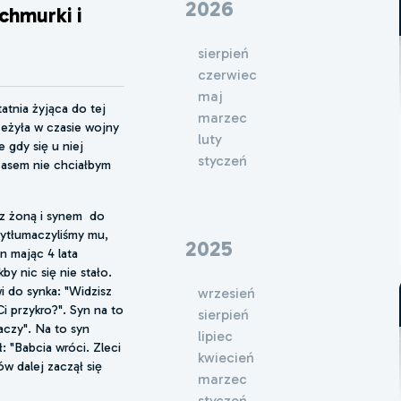
2026
chmurki i
sierpień
czerwiec
maj
atnia żyjąca do tej
marzec
rzeżyła w czasie wojny
luty
 gdy się u niej
styczeń
czasem nie chciałbym
 z żoną i synem do
Wytłumaczyliśmy mu,
2025
n mając 4 lata
y nic się nie stało.
 do synka: "Widzisz
wrzesień
Ci przykro?". Syn na to
sierpień
aczy". Na to syn
lipiec
 "Babcia wróci. Zleci
kwiecień
ów dalej zaczął się
marzec
styczeń