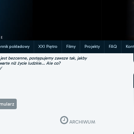
ennik pokładowy
XXI Piętro
Filmy
Projekty
FAQ
Kont
 jest bezcenne, postępujemy zawsze tak, jakby
 warte niż życie ludzkie... Ale co?
/
rmularz
ARCHIWUM