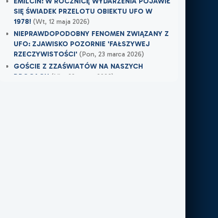
EMILCIN: W ROCZNICĘ WYDARZENIA POJAWIŁ
SIĘ ŚWIADEK PRZELOTU OBIEKTU UFO W
1978!
(Wt, 12 maja 2026)
NIEPRAWDOPODOBNY FENOMEN ZWIĄZANY Z
UFO: ZJAWISKO POZORNIE 'FAŁSZYWEJ
RZECZYWISTOŚCI'
(Pon, 23 marca 2026)
GOŚCIE Z ZZAŚWIATÓW NA NASZYCH
DROGACH
(Nie, 22 marca 2026)
Najnowsze w XXI Piętro:
OSTRZEŻENIE PRZYSZŁO W OSTATNIEJ
CHWILI
(
Dziś
)
TAMTEGO LATA COŚ ZAWISŁO NAD POLEM
(Nie, 31 maja 2026)
PO ŚMIERCI WRÓCIŁ DO MIEJSCA, W KTÓRYM
PRACOWAŁ
(Nie, 31 maja 2026)
Najnowsze w FN24:
Tajemnicza kula nad Kolumbią. Sieć obiegło