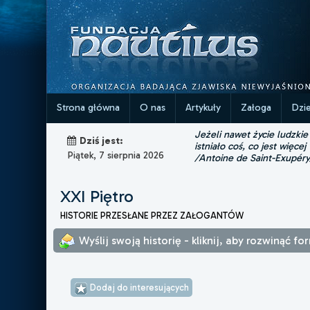
Strona główna
O nas
Artykuły
Załoga
Dzi
Jeżeli nawet życie ludzkie
Dziś jest:
istniało coś, co jest więcej
Piątek, 7 sierpnia 2026
/Antoine de Saint-Exupéry
XXI Piętro
HISTORIE PRZESŁANE PRZEZ ZAŁOGANTÓW
Wyślij swoją historię - kliknij, aby rozwinąć fo
Dodaj do interesujących