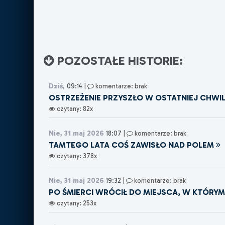
POZOSTAŁE HISTORIE:
Dziś
,
09:14
|
komentarze: brak
OSTRZEŻENIE PRZYSZŁO W OSTATNIEJ CHWIL
czytany: 82x
Nie, 31 maj 2026
18:07
|
komentarze: brak
TAMTEGO LATA COŚ ZAWISŁO NAD POLEM
czytany: 378x
Nie, 31 maj 2026
19:32
|
komentarze: brak
PO ŚMIERCI WRÓCIŁ DO MIEJSCA, W KTÓRY
czytany: 253x