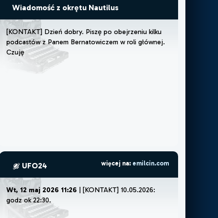
Wiadomość z okrętu Nautilus
[
K
O
N
T
A
K
T
]
D
z
i
e
ń
d
o
b
r
y
.
P
i
s
z
ę
p
o
o
b
e
j
r
z
e
n
i
u
k
i
l
k
u
p
o
d
c
a
s
t
ó
w
z
P
a
n
e
m
B
e
r
n
a
t
o
w
i
c
z
e
m
w
r
o
l
i
g
ł
ó
w
n
e
j
.
C
z
u
j
ę
,
ż
e
m
u
s
z
ę
l
u
b
ż
e
m
więcej na:
emilcin.com
UFO24
Wt, 12 maj 2026 11:26
| [KONTAKT] 10.05.2026:
godz ok 22:30.