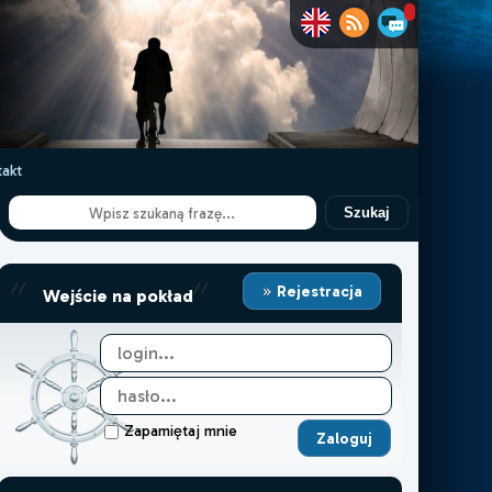
akt
Szukaj
//
//
Rejestracja
Wejście na pokład
Zapamiętaj mnie