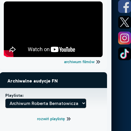
archiwum filmów
Archiwalne audycje FN
Playlista:
rozwiń playlistę