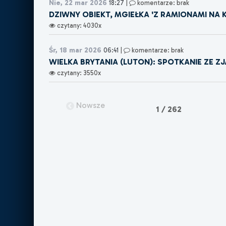
Nie, 22 mar 2026
18:27
|
komentarze: brak
DZIWNY OBIEKT, MGIEŁKA 'Z RAMIONAMI NA K
czytany: 4030x
Śr, 18 mar 2026
06:41
|
komentarze: brak
WIELKA BRYTANIA (LUTON): SPOTKANIE ZE Z
czytany: 3550x
Nowsze
1 / 262