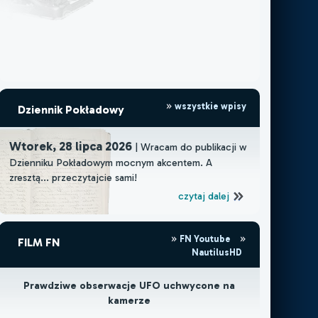
wszystkie wpisy
Dziennik Pokładowy
Wtorek, 28 lipca 2026
| Wracam do publikacji w
Dzienniku Pokładowym mocnym akcentem. A
zresztą... przeczytajcie sami!
czytaj dalej
FN Youtube
FILM FN
NautilusHD
Prawdziwe obserwacje UFO uchwycone na
kamerze