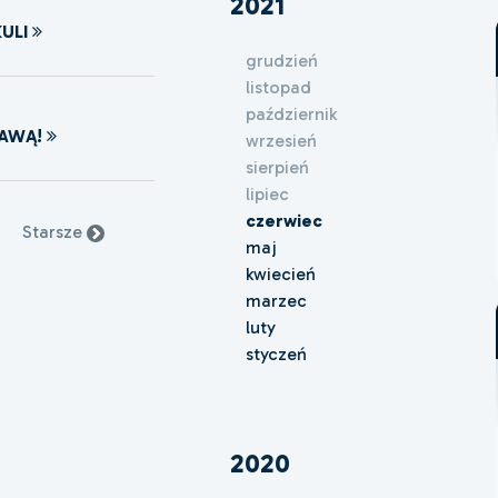
2021
ULI
grudzień
listopad
październik
JAWĄ!
wrzesień
sierpień
lipiec
czerwiec
Starsze
maj
kwiecień
marzec
luty
styczeń
2020