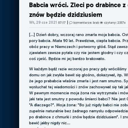
Babcia wróci. Zleci po drabince z 
znów będzie dzidziusiem
|
Wt, 29 cze 2021
07:17
komentarze: brak
czytany: 2337x
[...] Dzień dobry, wczoraj rano zmarła moja babcia. Ost
pory babcia. Miała 90 lat. Prawdziwa, ciepła babcia. P
obóz pracy w Niemczech i potworny głód. Stąd zawsze
zjawiałem zawsze pytała czy nie jestem głodny i czy 
coś zjeść. Będzie mi jej bardzo brakowało.
W każdym bądź razie wczoraj po pracy gdy wróciliśmy
domu on jak zwykle bawił się głośno, dokazywał, itp. 
że jego prababcia właśnie zmarła i jest nam smutno. Sy
wysłuchał tej wiadomości i znów zachowywał się tak jakb
W pewnym momencie moja żona nie wytrzymała i mówi
jaki tata jest smutny z powodu śmierci babci? Nie jest 
"A dlaczego?". Moja żona: "Bo już nigdy babci nie zob
zupełnie naturalnie bez żadnego namysłu odpowiedział:
po drabince z chmurki i znów będzie dzidziusiem". I zn
bawić jakby nigdy nic...