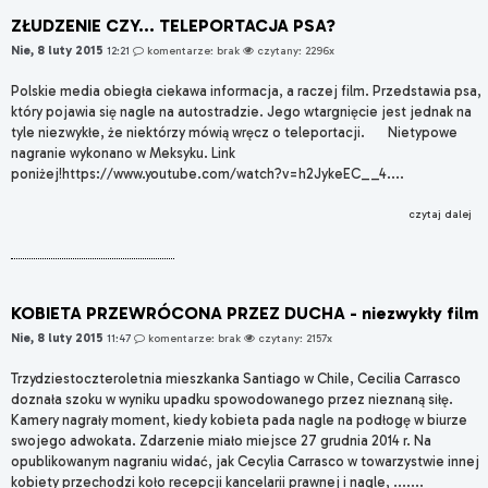
ZŁUDZENIE CZY... TELEPORTACJA PSA?
Nie, 8 luty 2015
12:21
komentarze: brak
czytany: 2296x
Polskie media obiegła ciekawa informacja, a raczej film. Przedstawia psa,
który pojawia się nagle na autostradzie. Jego wtargnięcie jest jednak na
tyle niezwykłe, że niektórzy mówią wręcz o teleportacji. Nietypowe
nagranie wykonano w Meksyku. Link
poniżej!https://www.youtube.com/watch?v=h2JykeEC__4....
czytaj dalej
KOBIETA PRZEWRÓCONA PRZEZ DUCHA - niezwykły film
Nie, 8 luty 2015
11:47
komentarze: brak
czytany: 2157x
Trzydziestoczteroletnia mieszkanka Santiago w Chile, Cecilia Carrasco
doznała szoku w wyniku upadku spowodowanego przez nieznaną siłę.
Kamery nagrały moment, kiedy kobieta pada nagle na podłogę w biurze
swojego adwokata. Zdarzenie miało miejsce 27 grudnia 2014 r. Na
opublikowanym nagraniu widać, jak Cecylia Carrasco w towarzystwie innej
kobiety przechodzi koło recepcji kancelarii prawnej i nagle, .......