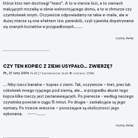
któryś ktoś tam dostrzegł "twarz". A to w stercie liści, a to cieniach
malujących mozaikę w oknie wolnostojącego domu, a to w chmurze czy
czymkolwiek innym. Oczywiście odpowiadamy na takie e-maile, ale w
dużej mierze są one efektem tzw. pareidolii, czyli zjawiska dopatrywania
się znanych kształtów w przypadkowych.......
czytaj dalej
CZY TEN KOPIEC Z ZIEMI USYPAŁO… ZWIERZĘ?
Pt, 21 luty 2014
14:32
komentarze: brak
czytany: 2338x
... Niby rzecz banalna – kopiec z ziemi. Tak, oczywiście – kret, pies lub
cokolwiek innego ryjącego pod ziemią, ale… w przypadku akurat tego
kopca kilka rzeczy jest zastanawiających. Po pierwsze - według naszego
czytelnika powstał w ciągu 15 minut. Po drugie - zaskakujące są jego
wymiary. Po trzecie wreszcie – poruszające są okoliczności jego
wykonania. -----.......
czytaj dalej