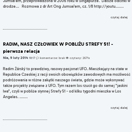
Jumsai’em, przeprowadzona w 2006 roku w Singapurze. Dalsze odcinki w
drodze... Rozmowa z dr Art Ong Jumsai’em, cz. 1/8 http://youtu.......
czytaj dalej
RADIM, NASZ CZŁOWIEK W POBLIŻU STREFY 51! -
pierwsza relacja
Nie, 9 luty 2014
18:17
komentarze: brak
czytany: 2671x
Radim Žárský to prawdziwy, rasowy pasjonat UFO. Mieszkający na stałe w
Republice Czeskiej z racji swoich obowiązków zawodowych ma możliwość
podróżowania w różne zakątki naszego świata, gdzie może wykonywać
także projekty związane z UFO. Tym razem los rzucił go do samej "jaskini
lwa", czyli w pobliże słynnej Strefy 51 - od kilku tygodni mieszka w Los
Angeles. .......
czytaj dalej