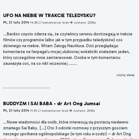
UFO NA NIEBIE W TRAKCIE TELEDYSKU?
Pt, 21 luty 2014
14:36
komentarze: brak
czytany: 2296x
...Bardzo często zdarza się, że czytelnicy serwisu dostrzegają w trakcie
filmów czy programów (albo jak w tym przypadku teledysków) coś
dziwnego na niebie. Witam Załogę Nautilusa. Dziś przeglądając
komentarze na fanpage'u mojej ulubionej wokalistki znalazłam jeden,
który szczególnie mnie zainteresował. Osoba w tym komentarzu
zauważyła coś, na co nikt wcześniej .......
czytaj dalej
BUDDYZM I SAI BABA - dr Art Ong Jumsai
Pt, 21 luty 2014
11:34
komentarze: brak
czytany: 2456x
...Nowe wiadomości dla osób, które interesują się postacią niedawno
zmarłego Sai Baby. [...] Oto 3 odcinki rozmowy z przyszłym gościem
naszego spotkania ogólnopolskiego (w tym roku w Łodzi) – dr Art Ong