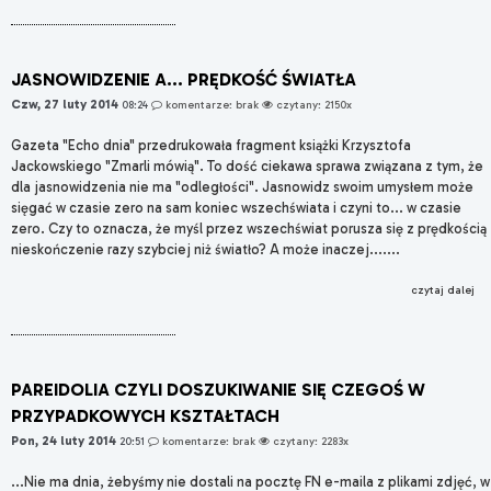
JASNOWIDZENIE A... PRĘDKOŚĆ ŚWIATŁA
Czw, 27 luty 2014
08:24
komentarze: brak
czytany: 2150x
Gazeta "Echo dnia" przedrukowała fragment książki Krzysztofa
Jackowskiego "Zmarli mówią". To dość ciekawa sprawa związana z tym, że
dla jasnowidzenia nie ma "odległości". Jasnowidz swoim umysłem może
sięgać w czasie zero na sam koniec wszechświata i czyni to... w czasie
zero. Czy to oznacza, że myśl przez wszechświat porusza się z prędkością
nieskończenie razy szybciej niż światło? A może inaczej.......
czytaj dalej
PAREIDOLIA CZYLI DOSZUKIWANIE SIĘ CZEGOŚ W
PRZYPADKOWYCH KSZTAŁTACH
Pon, 24 luty 2014
20:51
komentarze: brak
czytany: 2283x
...Nie ma dnia, żebyśmy nie dostali na pocztę FN e-maila z plikami zdjęć, w