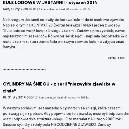
KULE LODOWE W JASTARNII - styczeń 2014
Sob, 1 luty 2014
04:08
komentarze: brak
czytany: 2307x
Na brzegu w Jastarnii pojawiły się lodowe kule – dość osobliwe zjawisko.
Napisał o tym na KONTAKT 23 (portal telewizji TVN24) jeden z widzów:
"Kule lodowe wciąż leżą na brzegu Jastarni. Zadziwiają wszystkich, nawet
najstarszych mieszkańców Półwyspu Helskiego" - napisała Reporterka 24 o
nicku Jastarnia, która zamieściła w naszym serwisie kolejne zdjęcia znad
Bałtyku.......
czytaj dalej
CYLINDRY NA ŚNIEGU - z serii "niezwykłe zjawiska w
zimie"
Pt, 31 sty 2014
00:04
komentarze: brak
czytany: 2069x
W naszym archiwum jest materiał o cylindrach ze śniegi, które czasami
pojawiają się na polach. Aby pojawiło się to zjawisko, musi być odpowiedni
wiatr i odpowiednia struktura śniegu. Oto materiał z 4 lutego 2009 roku.
Śnieżne cylindry zasłały pola NIECODZIENNE ZJAWISKO Zimowy