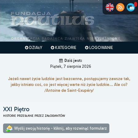
DZIAŁY
KATEGORIE
LOGOWANIE
Dziś jest:
Piątek, 7 sierpnia 2026
Jeżeli nawet życie ludzkie jest bezcenne, postępujemy zawsze tak,
jakby istniało coś, co jest więcej warte niż życie ludzkie... Ale co?
/Antoine de Saint-Exupéry/
XXI Piętro
HISTORIE PRZESŁANE PRZEZ ZAŁOGANTÓW
Wyślij swoją historię - kliknij, aby rozwinąć formularz