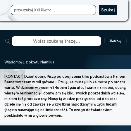
Szukaj
Wiadomość z okrętu Nautilus
[KONTAKT] Dzień dobry. Piszę po obejrzeniu kilku podcastów z Panem
Bernatowiczem w roli głównej. Czuję, że muszę lub że może po prostu
warto. Widziałem w swoim 48-letnim życiu ufo, światła na niebie, duchy,
wierzę w reinkarnację i domyślam się kilku swoich poprzednich wcieleń,
miałem też prorocze sny. Niosę tą wiedzę praktycznie od dziecka i
dziele się nią od zawsze ze wszystkimi napotkanymi w życiu ludźmi
(często narażając się na śmieszność). To czego doświadczyłem
poukładało w mi w głowie pewien...