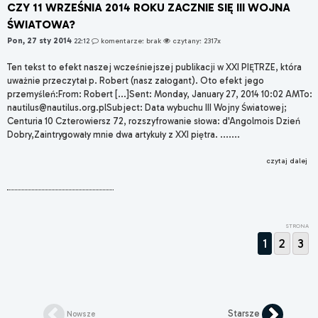
CZY 11 WRZEŚNIA 2014 ROKU ZACZNIE SIĘ III WOJNA
ŚWIATOWA?
Pon, 27 sty 2014
22:12
komentarze: brak
czytany: 2317x
Ten tekst to efekt naszej wcześniejszej publikacji w XXI PIĘTRZE, która
uważnie przeczytał p. Robert (nasz załogant). Oto efekt jego
przemyśleń:From: Robert [...]Sent: Monday, January 27, 2014 10:02 AMTo:
nautilus@nautilus.org.plSubject: Data wybuchu III Wojny Światowej;
Centuria 10 Czterowiersz 72, rozszyfrowanie słowa: d'Angolmois Dzień
Dobry,Zaintrygowały mnie dwa artykuły z XXI piętra. .......
czytaj dalej
STRONA
1
2
3
Starsze
Nowsze