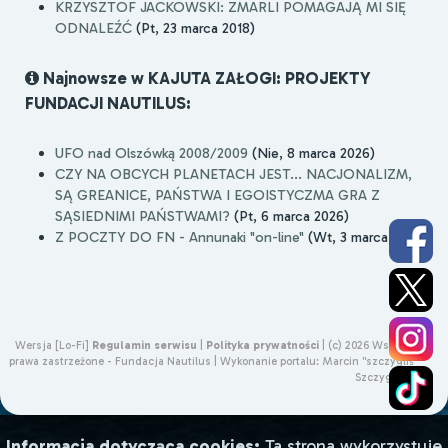
KRZYSZTOF JACKOWSKI: ZMARLI POMAGAJĄ MI SIĘ
ODNALEŹĆ
(Pt, 23 marca 2018)
Najnowsze w KAJUTA ZAŁOGI: PROJEKTY
FUNDACJI NAUTILUS:
UFO nad Olszówką 2008/2009
(Nie, 8 marca 2026)
CZY NA OBCYCH PLANETACH JEST... NACJONALIZM,
SĄ GREANICE, PAŃSTWA I EGOISTYCZMA GRA Z
SĄSIEDNIMI PAŃSTWAMI?
(Pt, 6 marca 2026)
Z POCZTY DO FN - Annunaki "on-line"
(Wt, 3 marca 2026)
Wersja [Lo-Fi]
Regulamin serwisu
|
Polityka prywatności
|
(c) 2026 Wszelkie
prawa zastrzeżone - Fundacja Nautilus |
Wykonanie portalu:
Marcin "szczygliś"
Szczygliński
Informacja dotycząca cookies:
Ta strona wykorzystuje