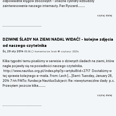
odpowiednik kręgów zbożowych - śnieżne cylindry wzbudziły
zainteresowanie naszego internauty. Pan Ryszard.......
czytaj dalej
DZIWNE ŚLADY NA ZIEMI NADAL WIDAĆ! - kolejne zdjęcia
od naszego czytelnika
Śr, 29 sty 2014
05:36
komentarze: brak
czytany: 2021x
Kilka tygodni temu pisaliśmy w serwisie o dziwnych śladach na ziemi, które
nagle pojawiły się na posiadłości naszego czytelnika.
http://www.nautilus.org.pl/index.php?p=artykul&id=2717 Dostaliśmy w
tej sprawie kolejnego e-maila. From: Lech [...]Sent: Tuesday, January 28,
2014 7:44 PMTo: Fundacja NautilusSubject: Re: niewytumaczlne ślady p.s.
Przesyłam jeszcze kilka.......
czytaj dalej