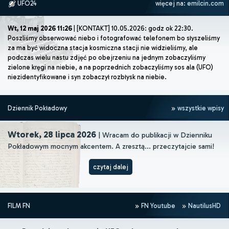
UFO24
więcej na:
emilcin.com
Wt, 12 maj 2026 11:26
| [KONTAKT] 10.05.2026: godz ok 22:30.
Poszliśmy obserwować niebo i fotografować telefonem bo słyszeliśmy
za ma być widoczna stacja kosmiczna stacji nie widzieliśmy, ale
podczas wielu nastu zdjęć po obejrzeniu na jednym zobaczyliśmy
zielone kręgi na niebie, a na poprzednich zobaczyliśmy sos ala (UFO)
niezidentyfikowane i syn zobaczył rozbłysk na niebie.
Dziennik Pokładowy
wszystkie wpisy
Wtorek, 28 lipca 2026
| Wracam do publikacji w Dzienniku
Pokładowym mocnym akcentem. A zresztą... przeczytajcie sami!
czytaj dalej
FILM FN
FN Youtube
NautilusHD