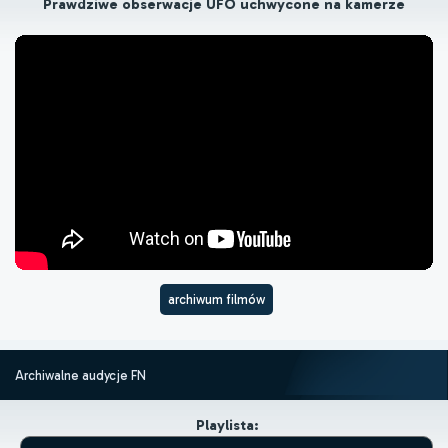
Prawdziwe obserwacje UFO uchwycone na kamerze
archiwum filmów
Archiwalne audycje FN
Playlista: