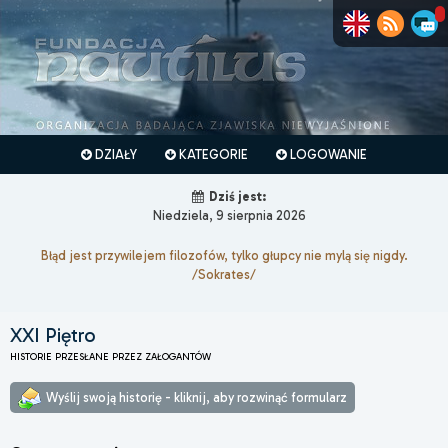
DZIAŁY
KATEGORIE
LOGOWANIE
Dziś jest:
Niedziela, 9 sierpnia 2026
Błąd jest przywilejem filozofów, tylko głupcy nie mylą się nigdy.
/Sokrates/
XXI Piętro
HISTORIE PRZESŁANE PRZEZ ZAŁOGANTÓW
Wyślij swoją historię - kliknij, aby rozwinąć formularz