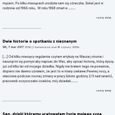
mężem. Po kilku miesiącach urodziła nam się córeczka. (lokal jest w
rodzinie od 1966 roku, W roku 1968 zmarł w .......
czytaj dalej
Dwie historie o spotkaniu z nieznanym
Wt, 7 mar 2017
10:56
komentarze: brak
czytany: 3009x
[...] Od kilku miesięcy regularnie czytam artykuły na Waszej stronie i
nasunął mi się pomysł aby napisać do Was, aby opisać historię, którą słyszę
już od kilku lat od mojego dziadka. Nigdy nie brałem tego na poważnie,
dopiero nie dawno uznałem, że jest to w miarę ciekawe.Pewnej nocy, a
właściwie podczas nocnej zmiany w pracy (około godziny 2/3 nad ranem),
pracownik oczyszczalni ścieków, mój dziadek.......
czytaj dalej
Sen, dzięki któremu uratowałam życie mojego syna