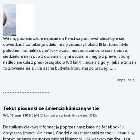
Witam, postanowiłem napisać do Państwa ponieważ chciałbym się
dowiedzieć co takiego udało mi się zobaczyć około 18 lat temu. Było
południe, normalny dzień lekkie zachmurzenie zanosiło sie na burze,
siedziałem na ławce z dwiema innymi osobami i nagle z prawej strony
nadleciała kula z prędkością około 100 km/h, leciała z gory i jak sie zniżała
to zrównała sie z linia dachu budynku ktory stał po prawej.......
czytaj dalej
Tekst piosenki ze śmiercią kliniczną w tle
Wt, 13 mar 2018
08:16
komentarze: brak
czytany: 2733x
Dostaliśmy ciekawą informację poprzez nasz kanał na facebook`u
dotyczącą śmierci klinicznej. Chodzi o tekst piosenki zespołu Lazarus, w
którym pojawia się motyw śmierci klinicznej. Jak wszyscy wiedzą - ten