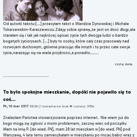
Od autorki tekstu:[...] przesyłam tekst o Wandzie Dynowskiej i Michale
Tokarzewskim-Karaszewiczu.Zdaję sobie sprawę,że jest on dość długi,ale
starałam się i tak jak najkrócej opisać życie tych dwojga ludzi o bardzo
bogatych życiorysach. [...] były to osoby, które cały czas pracowały nad
rozwojem duchowym, głównie pracując dla innych i to przez całe swoje
życie,narażając się na wiele przykrości,a ponadto.......
czytaj dalej
To było spokojne mieszkanie, dopóki nie pojawiło się to
coś...
Pt, 10 mar 2017
09:20
komentarze: brak
czytany: 3155x
Znalazłam Państwa stowarzyszenie poprzez internet. Nie wiem już do
kogo mogę się zgłosić z moim problemem, zacznę wiec od początku
Mam na imię P. [do wiad. FN], mam 28 lat mieszkam w [do wiad. FN] pod
Warszawą, 4 lata temu zamieszkałam w mieszkaniu po mojej babci wraz z