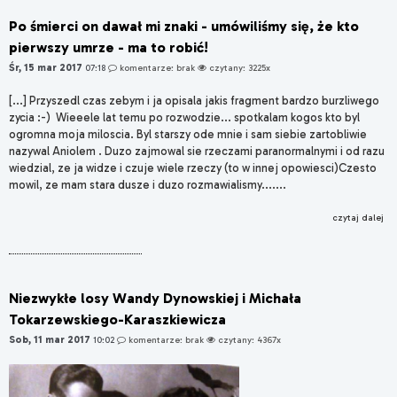
Po śmierci on dawał mi znaki - umówiliśmy się, że kto
pierwszy umrze - ma to robić!
Śr, 15 mar 2017
07:18
komentarze: brak
czytany: 3225x
[...] Przyszedl czas zebym i ja opisala jakis fragment bardzo burzliwego
zycia :-) Wieeele lat temu po rozwodzie... spotkalam kogos kto byl
ogromna moja miloscia. Byl starszy ode mnie i sam siebie zartobliwie
nazywal Aniolem . Duzo zajmowal sie rzeczami paranormalnymi i od razu
wiedzial, ze ja widze i czuje wiele rzeczy (to w innej opowiesci)Czesto
mowil, ze mam stara dusze i duzo rozmawialismy.......
czytaj dalej
Niezwykłe losy Wandy Dynowskiej i Michała
Tokarzewskiego-Karaszkiewicza
Sob, 11 mar 2017
10:02
komentarze: brak
czytany: 4367x