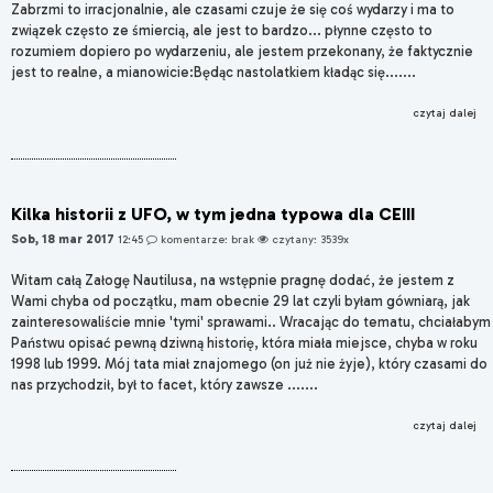
Zabrzmi to irracjonalnie, ale czasami czuje że się coś wydarzy i ma to
związek często ze śmiercią, ale jest to bardzo... płynne często to
rozumiem dopiero po wydarzeniu, ale jestem przekonany, że faktycznie
jest to realne, a mianowicie:Będąc nastolatkiem kładąc się.......
czytaj dalej
Kilka historii z UFO, w tym jedna typowa dla CEIII
Sob, 18 mar 2017
12:45
komentarze: brak
czytany: 3539x
Witam całą Załogę Nautilusa, na wstępnie pragnę dodać, że jestem z
Wami chyba od początku, mam obecnie 29 lat czyli byłam gówniarą, jak
zainteresowaliście mnie 'tymi' sprawami.. Wracając do tematu, chciałabym
Państwu opisać pewną dziwną historię, która miała miejsce, chyba w roku
1998 lub 1999. Mój tata miał znajomego (on już nie żyje), który czasami do
nas przychodził, był to facet, który zawsze .......
czytaj dalej