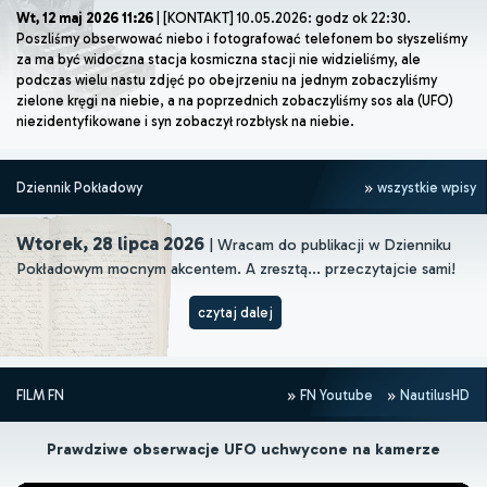
Wt, 12 maj 2026 11:26
| [KONTAKT] 10.05.2026: godz ok 22:30.
Poszliśmy obserwować niebo i fotografować telefonem bo słyszeliśmy
za ma być widoczna stacja kosmiczna stacji nie widzieliśmy, ale
podczas wielu nastu zdjęć po obejrzeniu na jednym zobaczyliśmy
zielone kręgi na niebie, a na poprzednich zobaczyliśmy sos ala (UFO)
niezidentyfikowane i syn zobaczył rozbłysk na niebie.
Dziennik Pokładowy
wszystkie wpisy
Wtorek, 28 lipca 2026
| Wracam do publikacji w Dzienniku
Pokładowym mocnym akcentem. A zresztą... przeczytajcie sami!
czytaj dalej
FILM FN
FN Youtube
NautilusHD
Prawdziwe obserwacje UFO uchwycone na kamerze