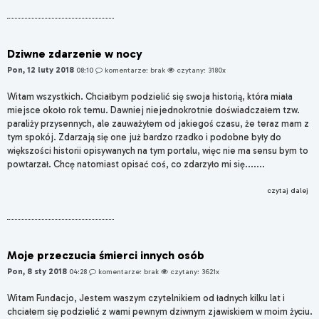
Dziwne zdarzenie w nocy
Pon, 12 luty 2018
08:10
komentarze: brak
czytany: 3180x
Witam wszystkich. Chciałbym podzielić się swoja historią, która miała
miejsce około rok temu. Dawniej niejednokrotnie doświadczałem tzw.
paraliży przysennych, ale zauważyłem od jakiegoś czasu, że teraz mam z
tym spokój. Zdarzają się one już bardzo rzadko i podobne były do
większości historii opisywanych na tym portalu, więc nie ma sensu bym to
powtarzał. Chcę natomiast opisać coś, co zdarzyło mi się.......
czytaj dalej
Moje przeczucia śmierci innych osób
Pon, 8 sty 2018
04:28
komentarze: brak
czytany: 3621x
Witam Fundacjo, Jestem waszym czytelnikiem od ładnych kilku lat i
chciałem się podzielić z wami pewnym dziwnym zjawiskiem w moim życiu.