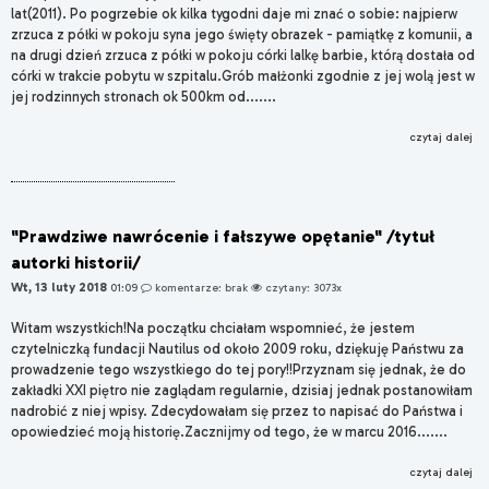
lat(2011). Po pogrzebie ok kilka tygodni daje mi znać o sobie: najpierw
zrzuca z półki w pokoju syna jego święty obrazek - pamiątkę z komunii, a
na drugi dzień zrzuca z półki w pokoju córki lalkę barbie, którą dostała od
córki w trakcie pobytu w szpitalu.Grób małżonki zgodnie z jej wolą jest w
jej rodzinnych stronach ok 500km od.......
czytaj dalej
"Prawdziwe nawrócenie i fałszywe opętanie" /tytuł
autorki historii/
Wt, 13 luty 2018
01:09
komentarze: brak
czytany: 3073x
Witam wszystkich!Na początku chciałam wspomnieć, że jestem
czytelniczką fundacji Nautilus od około 2009 roku, dziękuję Państwu za
prowadzenie tego wszystkiego do tej pory!!Przyznam się jednak, że do
zakładki XXI piętro nie zaglądam regularnie, dzisiaj jednak postanowiłam
nadrobić z niej wpisy. Zdecydowałam się przez to napisać do Państwa i
opowiedzieć moją historię.Zacznijmy od tego, że w marcu 2016.......
czytaj dalej