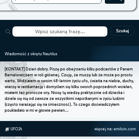
Szukaj
Wiadomość z okrętu Nautilus
[KONTAKT] Dzień dobry. Piszę po obejrzeniu kilku podcastów z Panem
Bernatowiczem w roli głównej. Czuję, że muszę lub że może po prostu
warto. Widziałem w swoim 48-letnim życiu ufo, światła na niebie, duchy,
wierzę w reinkarnację i domyślam się kilku swoich poprzednich wcieleń,
miałem też prorocze sny. Niosę tą wiedzę praktycznie od dziecka i
dziele się nią od zawsze ze wszystkimi napotkanymi w życiu ludźmi
(często narażając się na śmieszność). To czego doświadczyłem
poukładało w mi w głowie pewien...
UFO24
więcej na:
emilcin.com