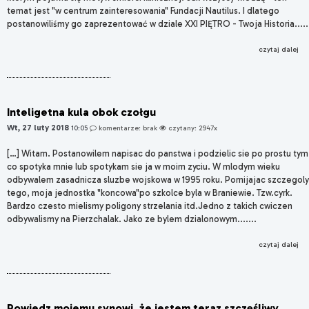
temat jest "w centrum zainteresowania" Fundacji Nautilus. I dlatego
postanowiliśmy go zaprezentować w dziale XXI PIĘTRO - Twoja Historia.​....
czytaj dalej
Inteligetna kula obok czołgu
Wt, 27 luty 2018
10:05
komentarze: brak
czytany: 2947x
[…] Witam. Postanowilem napisac do panstwa i podzielic sie po prostu tym
co spotyka mnie lub spotykam sie ja w moim zyciu. W mlodym wieku
odbywalem zasadnicza sluzbe wojskowa w 1995 roku. Pomijajac szczegoly
tego, moja jednostka "koncowa"po szkolce byla w Braniewie. Tzw.cyrk.
Bardzo czesto mielismy poligony strzelania itd.Jedno z takich cwiczen
odbywalismy na Pierzchalak. Jako ze bylem dzialonowym.......
czytaj dalej
Powiedz mojemu synowi, że jestem teraz szczęśliwy