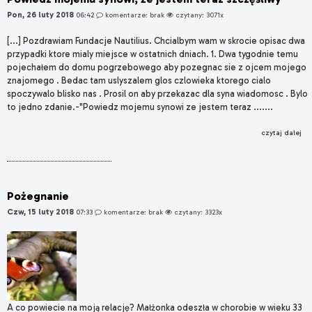
Pon, 26 luty 2018
06:42
komentarze: brak
czytany: 3071x
[...] Pozdrawiam Fundacje Nautilius. Chcialbym wam w skrocie opisac dwa
przypadki ktore mialy miejsce w ostatnich dniach. 1. Dwa tygodnie temu
pojechałem do domu pogrzebowego aby pozegnac sie z ojcem mojego
znajomego . Bedac tam uslyszalem glos czlowieka ktorego cialo
spoczywalo blisko nas . Prosil on aby przekazac dla syna wiadomosc . Bylo
to jedno zdanie.-"Powiedz mojemu synowi ze jestem teraz .......
czytaj dalej
Pożegnanie
Czw, 15 luty 2018
07:33
komentarze: brak
czytany: 3323x
A co powiecie na moją relację? Małżonka odeszła w chorobie w wieku 33