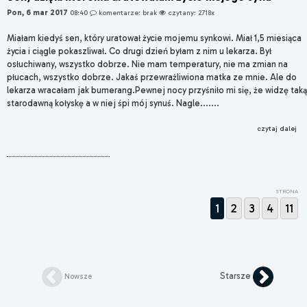
Pon, 6 mar 2017
08:40
komentarze: brak
czytany: 2718x
Miałam kiedyś sen, który uratował życie mojemu synkowi. Miał 1,5 miesiąca
życia i ciągle pokaszliwał. Co drugi dzień byłam z nim u lekarza. Był
osłuchiwany, wszystko dobrze. Nie mam temperatury, nie ma zmian na
płucach, wszystko dobrze. Jakaś przewrażliwiona matka ze mnie. Ale do
lekarza wracałam jak bumerang.Pewnej nocy przyśniło mi się, że widzę taką
starodawną kołyskę a w niej śpi mój synuś. Nagle.......
czytaj dalej
STRONA
1
2
3
4
11
Starsze
Nowsze