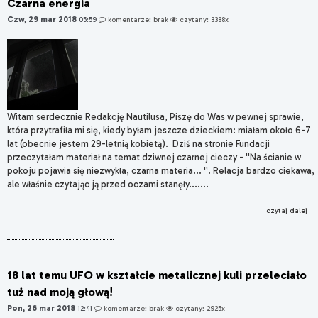
Czarna energia
Czw, 29 mar 2018
05:59
komentarze: brak
czytany: 3388x
Witam serdecznie Redakcję Nautilusa, Piszę do Was w pewnej sprawie,
która przytrafiła mi się, kiedy byłam jeszcze dzieckiem: miałam około 6-7
lat (obecnie jestem 29-letnią kobietą). Dziś na stronie Fundacji
przeczytałam materiał na temat dziwnej czarnej cieczy - ''Na ścianie w
pokoju pojawia się niezwykła, czarna materia... ''. Relacja bardzo ciekawa,
ale właśnie czytając ją przed oczami stanęły.......
czytaj dalej
18 lat temu UFO w kształcie metalicznej kuli przeleciało
tuż nad moją głową!
Pon, 26 mar 2018
12:41
komentarze: brak
czytany: 2925x