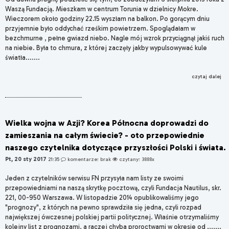
Waszą Fundacją. Mieszkam w centrum Torunia w dzielnicy Mokre.
Wieczorem około godziny 22.15 wyszłam na balkon. Po gorącym dniu
przyjemnie było oddychać rześkim powietrzem. Spoglądałam w
bezchmurne , pełne gwiazd niebo. Nagle mój wzrok przyciągnął jakiś ruch
na niebie. Była to chmura, z której zaczęły jakby wypulsowywać kule
światła.......
czytaj dalej
Wielka wojna w Azji? Korea Północna doprowadzi do
zamieszania na całym świecie? - oto przepowiednie
naszego czytelnika dotyczące przyszłości Polski i świata.
Pt, 20 sty 2017
21:35
komentarze: brak
czytany: 3888x
Jeden z czytelników serwisu FN przysyła nam listy ze swoimi
przepowiedniami na naszą skrytkę pocztową, czyli Fundacja Nautilus, skr.
221, 00-950 Warszawa. W listopadzie 2014 opublikowaliśmy jego
"prognozy", z których na pewno sprawdziła się jedna, czyli rozpad
największej ówczesnej polskiej partii politycznej. Właśnie otrzymaliśmy
kolejny list z prognozami, a raczej chyba proroctwami w okresie od .......