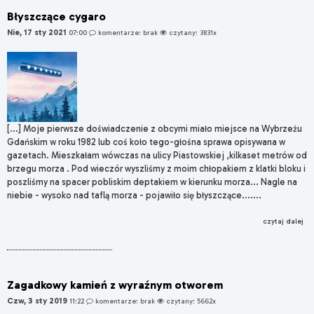
Błyszczące cygaro
Nie, 17 sty 2021
07:00
komentarze: brak
czytany: 3831x
[...] Moje pierwsze doświadczenie z obcymi miało miejsce na Wybrzeżu
Gdańskim w roku 1982 lub coś koło tego-głośna sprawa opisywana w
gazetach. Mieszkałam wówczas na ulicy Piastowskiej ,kilkaset metrów od
brzegu morza . Pod wieczór wyszliśmy z moim chłopakiem z klatki bloku i
poszliśmy na spacer pobliskim deptakiem w kierunku morza... Nagle na
niebie - wysoko nad taflą morza - pojawiło się błyszczące.......
czytaj dalej
Zagadkowy kamień z wyraźnym otworem
Czw, 3 sty 2019
11:22
komentarze: brak
czytany: 5662x