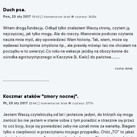
Duch psa.
Pon, 23 sty 2017
10:43
komentarze: brak
czytany: 2420x
Witam drogą Fundację. Odkąd tylko znalazłam Waszą stronę, czytam ją
najczęściej, jak tylko mogę. Ale do rzeczy. Mianowicie podczas czytania
naszła mnie myśl, aby opowiedzieć Wam historię. Tak, wiem, może się
wydawać kompletnie zmyślona itp., ale prawdę mówiąc też nie chciałam na
początku w to uwierzyć.Co roku na wakacje jeżdżę na obozy konne do
ośrodka agroturystycznego w Kaczynie (k. Kielc) do państwa.......
czytaj dalej
Koszmar ataków "zmory nocnej".
Pt, 20 sty 2017
22:46
komentarze: brak
czytany: 2777x
Jestem Waszą czytelniczką od lat i jesteście jedyni, do których się mogę
zwrócić bo nie jestem w stanie sobie z tym poradzić a strasznie się przez
to coś boję, boje się powiedzieć żeby nie uznali mnie za wariatkę. Błagam
tylko o cierpliwość w przeczytaniu mojego przypadku. Otóż „TO” to jakaś