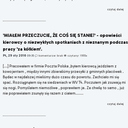
czytaj dalej
'MIAŁEM PRZECZUCIE, ŻE COŚ SIĘ STANIE!' - opowieści
kierowcy o niezwykłych spotkaniach z nieznanym podczas
pracy 'za kółkiem'.
Pt, 29 sty 2016
09:35
komentarze: brak
czytany: 1955x
[...] Pracowałem w firmie Poczta Polska ,byłem kierowcą jeździłem z
kowojentem , między innymi zbieraliśmy przesyłki z gminnych placówek .
Będac w najdalszej mieliśmy dużo czasu do powrotu. Zachciało mi się
spać. Rozciągnąłem się na siedzeniach w WV T4. Poczułem jak zsuwają mi
się nogi. Pomyślałem niemożliwe , poprawiłem je. Za chwilę to samo , już
nie poprawiałem zsunęły się razem z ciałem.......
czytaj dalej