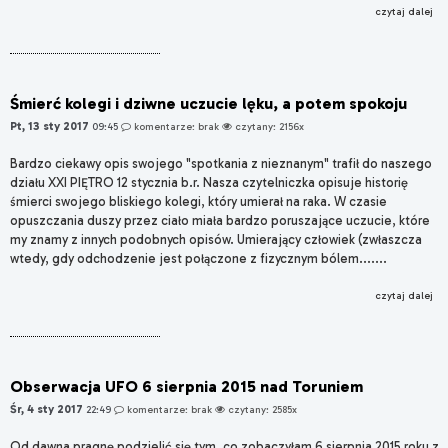
czytaj dalej
Śmierć kolegi i dziwne uczucie lęku, a potem spokoju
Pt, 13 sty 2017
09:45
komentarze: brak
czytany: 2156x
Bardzo ciekawy opis swojego "spotkania z nieznanym" trafił do naszego
działu XXI PIĘTRO 12 stycznia b.r. Nasza czytelniczka opisuje historię
śmierci swojego bliskiego kolegi, który umierał na raka. W czasie
opuszczania duszy przez ciało miała bardzo poruszające uczucie, które
my znamy z innych podobnych opisów. Umierający człowiek (zwłaszcza
wtedy, gdy odchodzenie jest połączone z fizycznym bólem.......
czytaj dalej
Obserwacja UFO 6 sierpnia 2015 nad Toruniem
Śr, 4 sty 2017
22:49
komentarze: brak
czytany: 2585x
Od dawna pragnę podzielić się tym, co zobaczyłam 6 sierpnia 2015 roku z