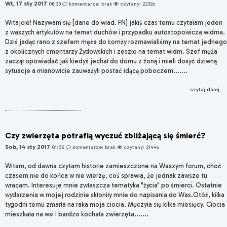
Wt, 17 sty 2017
08:33
komentarze: brak
czytany: 2232x
Witajcie! Nazywam się [dane do wiad. FN] jakiś czas temu czytałam jeden
z waszych artykułów na temat duchów i przypadku autostopowicza widma.
Dziś jadąc rano z szefem męża do Łomży rozmawialiśmy na temat jednego
z okolicznych cmentarzy Żydowskich i zeszło na temat widm. Szef męża
zaczął opowiadać jak kiedyś jechał do domu z żoną i mieli dosyć dziwną
sytuacje a mianowicie zauważyli postać idącą poboczem.......
czytaj dalej
Czy zwierzęta potrafią wyczuć zbliżającą się śmierć?
Sob, 14 sty 2017
01:06
komentarze: brak
czytany: 2144x
Witam, od dawna czytam historie zamieszczone na Waszym forum, choć
czasem nie do końca w nie wierzę, coś sprawia, że jednak zawsze tu
wracam. Interesuje mnie zwłaszcza tematyka "życia" po śmierci. Ostatnie
wydarzenia w mojej rodzinie skłoniły mnie do napisania do Was.Otóż, kilka
tygodni temu zmarła na raka moja ciocia. Męczyła się kilka miesięcy. Ciocia
mieszkała na wsi i bardzo kochała zwierzęta.......