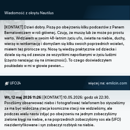
Wiadomość z okrętu Nautilus
[KONTAKT] Dzień dobry. Piszę po obejrzeniu kilku podcastów z Panem
Bernatowiczem w roli głównej. Czuję, że muszę lub że może po prostu
warto. Widziałem w swoim 48-letnim życiu ufo, światła na niebie, duchy,
wierzę w reinkarnację i domyślam się kilku swoich poprzednich wcieleń,
miałem też prorocze sny. Niosę tą wiedzę praktycznie od dziecka i
dziele się nią od zawsze ze wszystkimi napotkanymi w życiu ludźmi
(często narażając się na śmieszność). To czego doświadczyłem
poukładało w mi w głowie pewien...
UFO24
więcej na:
emilcin.com
Wt, 12 maj 2026 11:26
| [KONTAKT] 10.05.2026: godz ok 22:30.
Poszliśmy obserwować niebo i fotografować telefonem bo słyszeliśmy
za ma być widoczna stacja kosmiczna stacji nie widzieliśmy, ale
podczas wielu nastu zdjęć po obejrzeniu na jednym zobaczyliśmy
zielone kręgi na niebie, a na poprzednich zobaczyliśmy sos ala (UFO)
niezidentyfikowane i syn zobaczył rozbłysk na niebie.