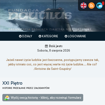
DZIAŁY
KATEGORIE
LOGOWANIE
Dziś jest:
Sobota, 8 sierpnia 2026
Jeżeli nawet życie ludzkie jest bezcenne, postępujemy zawsze tak,
jakby istniało coś, co jest więcej warte niż życie ludzkie... Ale co?
/Antoine de Saint-Exupéry/
XXI Piętro
HISTORIE PRZESŁANE PRZEZ ZAŁOGANTÓW
Wyślij swoją historię - kliknij, aby rozwinąć formularz