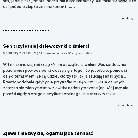
siła, jedni piszą „zmora” nocna inni bezdech senny. Ale mnie się wydaje że
coś próbuje złapać ze mną kontakt.......
czytaj dalej
Sen trzyletniej dziewczynki o śmierci
Śr, 18 sty 2017
08:09
komentarze: brak
czytany: 2418x
Witam szanowną redakcję FN, na początku chciałam Was serdecznie
pozdrowić i powiedzieć, iż cieszę się z tego , że jesteście, ponieważ
dzięki temu wiem, że są ludzie, którzy tak jak ja szukają sensu życia ...
Prawdopodobnie gdyby nie przytrafiło mi się w życiu wiele dziwnych
zdarzeń nie wierzyłabym w zjawiska nadprzyrodzone (np. Mój mąż nie
przeżył nigdy niczego niewytłumaczalnego i nie wierzy w takie.......
czytaj dalej
Zjawa i niezwykła, ogarniająca senność