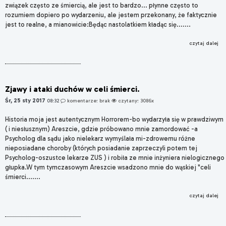
związek często ze śmiercią, ale jest to bardzo... płynne często to
rozumiem dopiero po wydarzeniu, ale jestem przekonany, że faktycznie
jest to realne, a mianowicie:Będąc nastolatkiem kładąc się.......
czytaj dalej
Zjawy i ataki duchów w celi śmierci.
Śr, 25 sty 2017
08:32
komentarze: brak
czytany: 3086x
Historia moja jest autentycznym Horrorem-bo wydarzyła się w prawdziwym
( i niesłusznym) Areszcie, gdzie próbowano mnie zamordować -a
Psycholog dla sądu jako nielekarz wymyślała mi-zdrowemu różne
nieposiadane choroby (których posiadanie zaprzeczyli potem tej
Psycholog-oszustce lekarze ZUS ) i robiła ze mnie inżyniera nielogicznego
głupka.W tym tymczasowym Areszcie wsadzono mnie do wąskiej "celi
śmierci.......
czytaj dalej