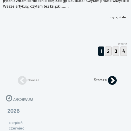
pytaniaWitam serdecznie całą załogę Nautilusa ! Czytam prawie wszystkie
Wasze artykuły, czytam też książki.......
czytaj dalej
STRONA
1
2
3
4
Starsze
Nowsze
ARCHIWUM
2026
sierpień
czerwiec