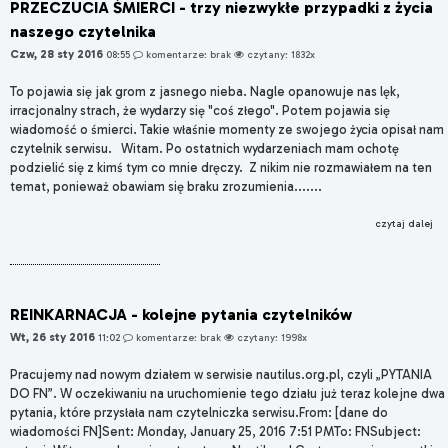
PRZECZUCIA ŚMIERCI - trzy niezwykłe przypadki z życia
naszego czytelnika
Czw, 28 sty 2016
08:55
komentarze: brak
czytany: 1832x
To pojawia się jak grom z jasnego nieba. Nagle opanowuje nas lęk,
irracjonalny strach, że wydarzy się "coś złego". Potem pojawia się
wiadomość o śmierci. Takie właśnie momenty ze swojego życia opisał nam
czytelnik serwisu. Witam. Po ostatnich wydarzeniach mam ochotę
podzielić się z kimś tym co mnie dręczy. Z nikim nie rozmawiałem na ten
temat, ponieważ obawiam się braku zrozumienia.......
czytaj dalej
REINKARNACJA - kolejne pytania czytelników
Wt, 26 sty 2016
11:02
komentarze: brak
czytany: 1998x
Pracujemy nad nowym działem w serwisie nautilus.org.pl, czyli „PYTANIA
DO FN”. W oczekiwaniu na uruchomienie tego działu już teraz kolejne dwa
pytania, które przysłała nam czytelniczka serwisu.From: [dane do
wiadomości FN]Sent: Monday, January 25, 2016 7:51 PMTo: FNSubject: