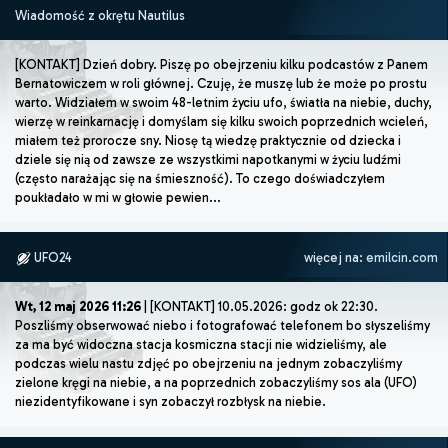
Wiadomość z okrętu Nautilus
[KONTAKT] Dzień dobry. Piszę po obejrzeniu kilku podcastów z Panem
Bernatowiczem w roli głównej. Czuję, że muszę lub że może po prostu
warto. Widziałem w swoim 48-letnim życiu ufo, światła na niebie, duchy,
wierzę w reinkarnację i domyślam się kilku swoich poprzednich wcieleń,
miałem też prorocze sny. Niosę tą wiedzę praktycznie od dziecka i
dziele się nią od zawsze ze wszystkimi napotkanymi w życiu ludźmi
(często narażając się na śmieszność). To czego doświadczyłem
poukładało w mi w głowie pewien...
UFO24
więcej na:
emilcin.com
Wt, 12 maj 2026 11:26
| [KONTAKT] 10.05.2026: godz ok 22:30.
Poszliśmy obserwować niebo i fotografować telefonem bo słyszeliśmy
za ma być widoczna stacja kosmiczna stacji nie widzieliśmy, ale
podczas wielu nastu zdjęć po obejrzeniu na jednym zobaczyliśmy
zielone kręgi na niebie, a na poprzednich zobaczyliśmy sos ala (UFO)
niezidentyfikowane i syn zobaczył rozbłysk na niebie.