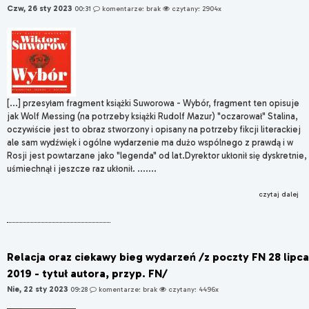
Czw, 26 sty 2023
00:31
komentarze: brak
czytany: 2904x
[...] przesyłam fragment książki Suworowa - Wybór, fragment ten opisuje
jak Wolf Messing (na potrzeby książki Rudolf Mazur) "oczarował" Stalina,
oczywiście jest to obraz stworzony i opisany na potrzeby fikcji literackiej
ale sam wydźwięk i ogólne wydarzenie ma dużo wspólnego z prawdą i w
Rosji jest powtarzane jako "legenda" od lat.Dyrektor ukłonił się dyskretnie,
uśmiechnął i jeszcze raz ukłonił. .......
czytaj dalej
Relacja oraz ciekawy bieg wydarzeń /z poczty FN 28 lipca
2019 - tytuł autora, przyp. FN/
Nie, 22 sty 2023
09:28
komentarze: brak
czytany: 4496x