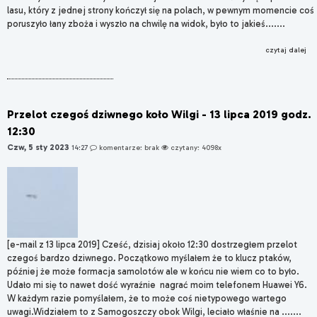
lasu, który z jednej strony kończył się na polach, w pewnym momencie coś
poruszyło łany zboża i wyszło na chwilę na widok, było to jakieś.......
czytaj dalej
Przelot czegoś dziwnego koło Wilgi - 13 lipca 2019 godz.
12:30
Czw, 5 sty 2023
14:27
komentarze: brak
czytany: 4098x
[e-mail z 13 lipca 2019] Cześć, dzisiaj około 12:30 dostrzegłem przelot
czegoś bardzo dziwnego. Początkowo myślałem że to klucz ptaków,
później że może formacja samolotów ale w końcu nie wiem co to było.
Udało mi się to nawet dość wyraźnie nagrać moim telefonem Huawei Y6.
W każdym razie pomyślałem, że to może coś nietypowego wartego
uwagi.Widziałem to z Samogoszczy obok Wilgi, leciało właśnie na .......