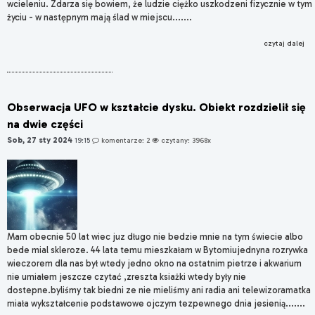
wcieleniu. Zdarza się bowiem, że ludzie ciężko uszkodzeni fizycznie w tym
życiu - w następnym mają ślad w miejscu.......
czytaj dalej
Obserwacja UFO w kształcie dysku. Obiekt rozdzielił się
na dwie części
Sob, 27 sty 2024
19:15
komentarze: 2
czytany: 3968x
Mam obecnie 50 lat wiec juz długo nie bedzie mnie na tym świecie albo
bede mial skleroze. 44 lata temu mieszkałam w Bytomiujednyna rozrywka
wieczorem dla nas był wtedy jedno okno na ostatnim pietrze i akwarium
nie umiałem jeszcze czytać ,zreszta ksiażki wtedy były nie
dostepne.byliśmy tak biedni ze nie mieliśmy ani radia ani telewizoramatka
miała wykształcenie podstawowe ojczym tezpewnego dnia jesienią.......