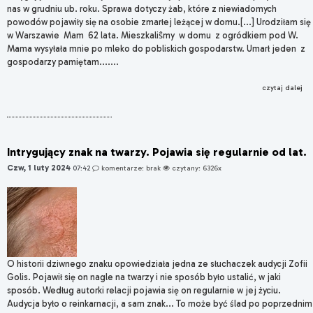
nas w grudniu ub. roku. Sprawa dotyczy żab, które z niewiadomych
powodów pojawiły się na osobie zmarłej leżącej w domu.[...] Urodziłam się
w Warszawie Mam 62 lata. Mieszkaliŝmy w domu z ogródkiem pod W.
Mama wysyłała mnie po mleko do pobliskich gospodarstw. Umarł jeden z
gospodarzy pamiętam.......
czytaj dalej
Intrygujący znak na twarzy. Pojawia się regularnie od lat.
Czw, 1 luty 2024
07:42
komentarze: brak
czytany: 6326x
O historii dziwnego znaku opowiedziała jedna ze słuchaczek audycji Zofii
Golis. Pojawił się on nagle na twarzy i nie sposób było ustalić, w jaki
sposób. Według autorki relacji pojawia się on regularnie w jej życiu.
Audycja było o reinkarnacji, a sam znak... To może być ślad po poprzednim