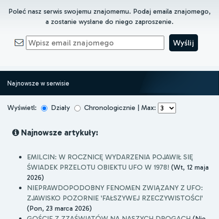
Poleć nasz serwis swojemu znajomemu. Podaj emaila znajomego,
a zostanie wysłane do niego zaproszenie.
Najnowsze w serwisie
Wyświetl:
Działy
Chronologicznie | Max:
Najnowsze artykuły:
EMILCIN: W ROCZNICĘ WYDARZENIA POJAWIŁ SIĘ
ŚWIADEK PRZELOTU OBIEKTU UFO W 1978!
(Wt, 12 maja
2026)
NIEPRAWDOPODOBNY FENOMEN ZWIĄZANY Z UFO:
ZJAWISKO POZORNIE 'FAŁSZYWEJ RZECZYWISTOŚCI'
(Pon, 23 marca 2026)
GOŚCIE Z ZZAŚWIATÓW NA NASZYCH DROGACH
(Nie,