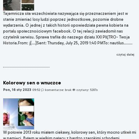
Tajemnicza siła wszechświata nazywająca się przeznaczeniem jest w
stanie zmieniać losy ludzi poprzez jednostkowe, pozornie drobne
wydarzenia. O jednej z takich historii opowiedziała pewna kobieta na
portalu społecznościowym facebook. O tej relacji zawiadomił nas
czytelnik serwisu. Sprawa trafiła do naszego działu XXI PIĘTRO- Twoja
Historia.From: j[...]Sent: Thursday, July 25, 2019 1:40 PMTo: nautilus.......
czytaj dalej
Kolorowy sen o wnuczce
Pon, 16 sty 2023
09:52
komentarze: brak
czytany: 5287x
W połowie 2013 roku miałem ciekawy, kolorowy sen, który mocno utkwił mi
w pamięci. Byłem w wielkim pałacu z bardzo szerokimi schodami