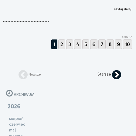
czytaj dalej
STRONA
1
2
3
4
5
6
7
8
9
10
Starsze
Nowsze
ARCHIWUM
2026
sierpień
czerwiec
maj
marzec