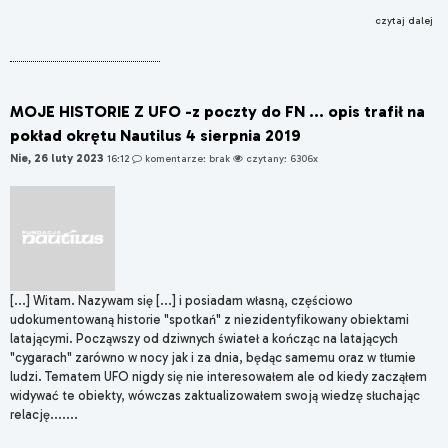
czytaj dalej
MOJE HISTORIE Z UFO -z poczty do FN ... opis trafił na
pokład okrętu Nautilus 4 sierpnia 2019
Nie, 26 luty 2023
16:12
komentarze: brak
czytany: 6306x
[...] Witam. Nazywam się [...] i posiadam własną, częściowo
udokumentowaną historie "spotkań" z niezidentyfikowany obiektami
latającymi. Począwszy od dziwnych świateł a kończąc na latających
"cygarach" zarówno w nocy jak i za dnia, będąc samemu oraz w tłumie
ludzi. Tematem UFO nigdy się nie interesowałem ale od kiedy zacząłem
widywać te obiekty, wówczas zaktualizowałem swoją wiedzę słuchając
relację.......