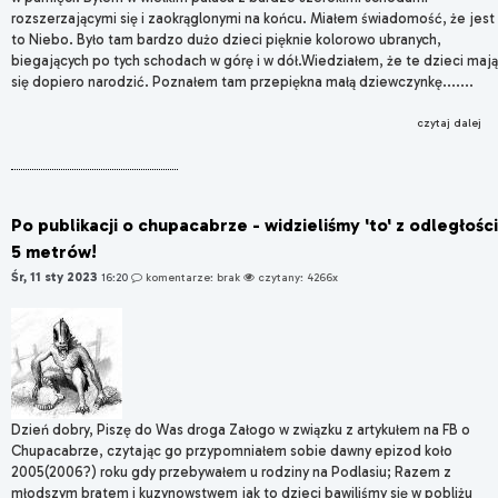
rozszerzającymi się i zaokrąglonymi na końcu. Miałem świadomość, że jest
to Niebo. Było tam bardzo dużo dzieci pięknie kolorowo ubranych,
biegających po tych schodach w górę i w dół.Wiedziałem, że te dzieci mają
się dopiero narodzić. Poznałem tam przepiękna małą dziewczynkę.......
czytaj dalej
Po publikacji o chupacabrze - widzieliśmy 'to' z odległości
5 metrów!
Śr, 11 sty 2023
16:20
komentarze: brak
czytany: 4266x
Dzień dobry, Piszę do Was droga Załogo w związku z artykułem na FB o
Chupacabrze, czytając go przypomniałem sobie dawny epizod koło
2005(2006?) roku gdy przebywałem u rodziny na Podlasiu; Razem z
młodszym bratem i kuzynowstwem jak to dzieci bawiliśmy się w pobliżu