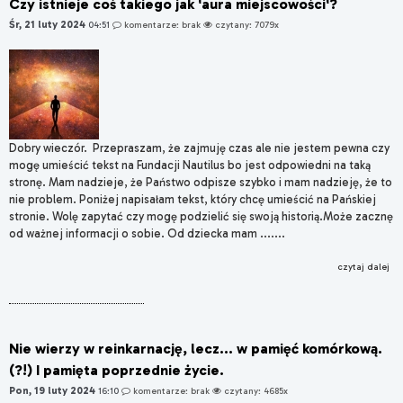
Czy istnieje coś takiego jak 'aura miejscowości'?
Śr, 21 luty 2024
04:51
komentarze: brak
czytany: 7079x
Dobry wieczór. Przepraszam, że zajmuję czas ale nie jestem pewna czy
mogę umieścić tekst na Fundacji Nautilus bo jest odpowiedni na taką
stronę. Mam nadzieje, że Państwo odpisze szybko i mam nadzieję, że to
nie problem. Poniżej napisałam tekst, który chcę umieścić na Pańskiej
stronie. Wolę zapytać czy mogę podzielić się swoją historią.Może zacznę
od ważnej informacji o sobie. Od dziecka mam .......
czytaj dalej
Nie wierzy w reinkarnację, lecz... w pamięć komórkową.
(?!) I pamięta poprzednie życie.
Pon, 19 luty 2024
16:10
komentarze: brak
czytany: 4685x