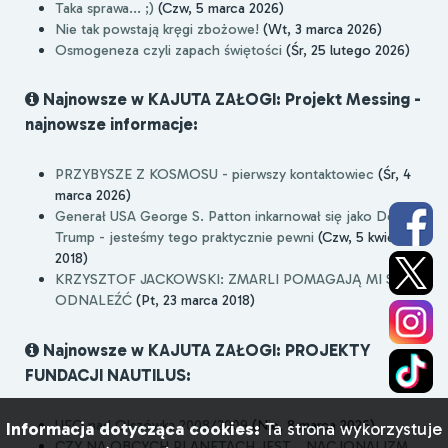
Taka sprawa... ;)
(Czw, 5 marca 2026)
Nie tak powstają kręgi zbożowe!
(Wt, 3 marca 2026)
Osmogeneza czyli zapach świętości
(Śr, 25 lutego 2026)
Najnowsze w KAJUTA ZAŁOGI: Projekt Messing -
najnowsze informacje:
PRZYBYSZE Z KOSMOSU - pierwszy kontaktowiec
(Śr, 4
marca 2026)
Generał USA George S. Patton inkarnował się jako Donald
Trump - jesteśmy tego praktycznie pewni
(Czw, 5 kwietnia
2018)
KRZYSZTOF JACKOWSKI: ZMARLI POMAGAJĄ MI SIĘ
ODNALEŹĆ
(Pt, 23 marca 2018)
Najnowsze w KAJUTA ZAŁOGI: PROJEKTY
FUNDACJI NAUTILUS:
UFO nad Olszówką 2008/2009
(Nie, 8 marca 2026)
Informacja dotycząca cookies:
Ta strona wykorzystuje
CZY NA OBCYCH PLANETACH JEST... NACJONALIZM,