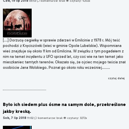
Czw, 19 lip 2018
05:53
komentarze: brak
czytany: 4202x
[...] Dorzucę cegiełkę w sprawie zdarzeń w Emilcinie z 1978 r. Mój teść
pochodzi z Kręciszówki (wieś w gminie Opole Lubelskie). Wspomniana
wieś znajduje się około 11 km od Emilcina. W związku z tym pogadałem z
nim na temat incydentu z UFO sprzed lat, czy coś wie na ten temat jako
mieszkaniec tamtych terenów. Okazało się, że ojciec mojego teścia znał
osobiście Jana Wolskiego. Poznał go około roku wcześniej.......
czytaj dalej
Było ich siedem plus ósme na samym dole, przekreślone
jakby kreską.
Sob, 7 lip 2018
11:02
komentarze: brak
czytany: 3272x