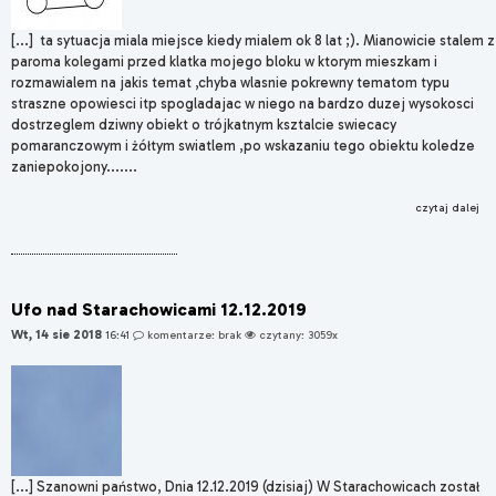
[...] ta sytuacja miala miejsce kiedy mialem ok 8 lat ;). Mianowicie stalem z
paroma kolegami przed klatka mojego bloku w ktorym mieszkam i
rozmawialem na jakis temat ,chyba wlasnie pokrewny tematom typu
straszne opowiesci itp spogladajac w niego na bardzo duzej wysokosci
dostrzeglem dziwny obiekt o trójkatnym ksztalcie swiecacy
pomaranczowym i żółtym swiatlem ,po wskazaniu tego obiektu koledze
zaniepokojony.......
czytaj dalej
Ufo nad Starachowicami 12.12.2019
Wt, 14 sie 2018
16:41
komentarze: brak
czytany: 3059x
[...] Szanowni państwo, Dnia 12.12.2019 (dzisiaj) W Starachowicach został