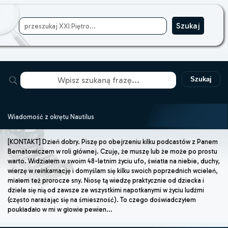
Szukaj
Wiadomość z okrętu Nautilus
[KONTAKT] Dzień dobry. Piszę po obejrzeniu kilku podcastów z Panem
Bernatowiczem w roli głównej. Czuję, że muszę lub że może po prostu
warto. Widziałem w swoim 48-letnim życiu ufo, światła na niebie, duchy,
wierzę w reinkarnację i domyślam się kilku swoich poprzednich wcieleń,
miałem też prorocze sny. Niosę tą wiedzę praktycznie od dziecka i
dziele się nią od zawsze ze wszystkimi napotkanymi w życiu ludźmi
(często narażając się na śmieszność). To czego doświadczyłem
poukładało w mi w głowie pewien...