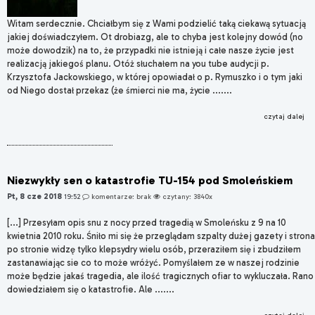
Witam serdecznie. Chciałbym się z Wami podzielić taką ciekawą sytuacją
jakiej doświadczyłem. Ot drobiazg, ale to chyba jest kolejny dowód (no
może dowodzik) na to, że przypadki nie istnieją i całe nasze życie jest
realizacją jakiegoś planu. Otóż słuchałem na you tube audycji p.
Krzysztofa Jackowskiego, w której opowiadał o p. Rymuszko i o tym jaki
od Niego dostał przekaz (że śmierci nie ma, życie .......
czytaj dalej
Niezwykły sen o katastrofie TU-154 pod Smoleńskiem
Pt, 8 cze 2018
19:52
komentarze: brak
czytany: 3840x
[...] Przesyłam opis snu z nocy przed tragedią w Smoleńsku z 9 na 10
kwietnia 2010 roku. Śniło mi się że przeglądam szpalty dużej gazety i strona
po stronie widzę tylko klepsydry wielu osób, przeraziłem się i zbudziłem
zastanawiając sie co to może wróżyć. Pomyślałem ze w naszej rodzinie
może będzie jakaś tragedia, ale ilość tragicznych ofiar to wykluczała. Rano
dowiedziałem się o katastrofie. Ale .......