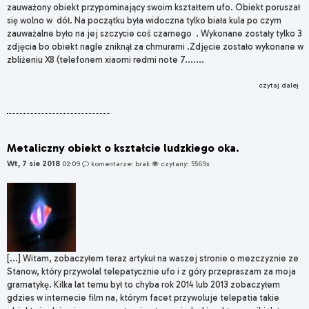
zauważony obiekt przypominający swoim kształtem ufo. Obiekt poruszał
się wolno w dół. Na początku była widoczna tylko biała kula po czym
zauważalne było na jej szczycie coś czarnego . Wykonane zostały tylko 3
zdjęcia bo obiekt nagle zniknął za chmurami .Zdjęcie zostało wykonane w
zbliżeniu X8 (telefonem xiaomi redmi note 7.......
czytaj dalej
Metaliczny obiekt o kształcie ludzkiego oka.
Wt, 7 sie 2018
02:09
komentarze: brak
czytany: 5569x
[...] Witam, zobaczyłem teraz artykuł na waszej stronie o mezczyznie ze
Stanow, który przywolal telepatycznie ufo i z góry przepraszam za moja
gramatykę. Kilka lat temu był to chyba rok 2014 lub 2013 zobaczyłem
gdzies w internecie film na, którym facet przywoluje telepatia takie