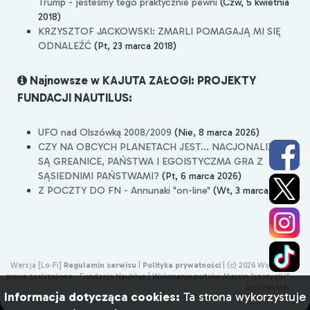
Trump - jesteśmy tego praktycznie pewni
(Czw, 5 kwietnia
2018)
KRZYSZTOF JACKOWSKI: ZMARLI POMAGAJĄ MI SIĘ
ODNALEŹĆ
(Pt, 23 marca 2018)
Najnowsze w KAJUTA ZAŁOGI: PROJEKTY
FUNDACJI NAUTILUS:
UFO nad Olszówką 2008/2009
(Nie, 8 marca 2026)
CZY NA OBCYCH PLANETACH JEST... NACJONALIZM,
SĄ GREANICE, PAŃSTWA I EGOISTYCZMA GRA Z
SĄSIEDNIMI PAŃSTWAMI?
(Pt, 6 marca 2026)
Z POCZTY DO FN - Annunaki "on-line"
(Wt, 3 marca 2026)
Wersja [Lo-Fi]
Regulamin serwisu
|
Polityka prywatności
|
(c) 2026 Wszelkie
prawa zastrzeżone - Fundacja Nautilus |
Wykonanie portalu:
Marcin "szczygliś"
Szczygliński
Informacja dotycząca cookies:
Ta strona wykorzystuje