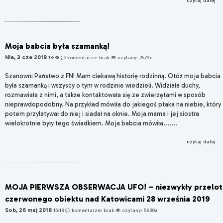
czytaj dalej
Moja babcia była szamanką!
Nie, 3 cze 2018
13:38
komentarze: brak
czytany: 2572x
Szanowni Państwo z FN! Mam ciekawą historię rodzinną. Otóż moja babcia
była szamanką i wszyscy o tym w rodzinie wiedzieli. Widziała duchy,
rozmawiała z nimi, a także kontaktowała się ze zwierzętami w sposób
nieprawdopodobny. Na przykład mówiła do jakiegoś ptaka na niebie, który
potem przylatywał do niej i siadał na oknie. Moja mama i jej siostra
wielokrotnie były tego świadkiem. Moja babcia mówiła.......
czytaj dalej
MOJA PIERWSZA OBSERWACJA UFO! – niezwykły przelot
czerwonego obiektu nad Katowicami 28 września 2019
Sob, 26 maj 2018
15:18
komentarze: brak
czytany: 5630x