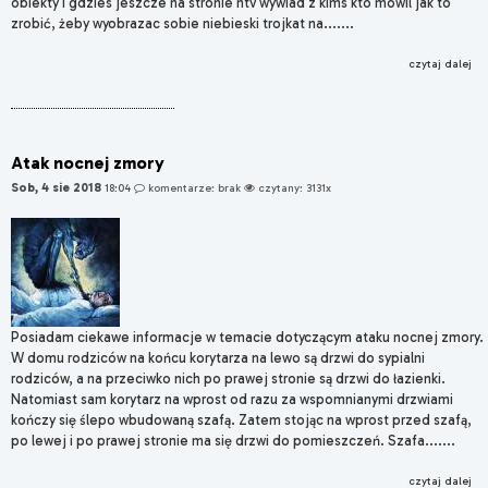
obiekty i gdzies jeszcze na stronie ntv wywiad z kims kto mowil jak to
zrobić, żeby wyobrazac sobie niebieski trojkat na.......
czytaj dalej
Atak nocnej zmory
Sob, 4 sie 2018
18:04
komentarze: brak
czytany: 3131x
Posiadam ciekawe informacje w temacie dotyczącym ataku nocnej zmory.
W domu rodziców na końcu korytarza na lewo są drzwi do sypialni
rodziców, a na przeciwko nich po prawej stronie są drzwi do łazienki.
Natomiast sam korytarz na wprost od razu za wspomnianymi drzwiami
kończy się ślepo wbudowaną szafą. Zatem stojąc na wprost przed szafą,
po lewej i po prawej stronie ma się drzwi do pomieszczeń. Szafa.......
czytaj dalej