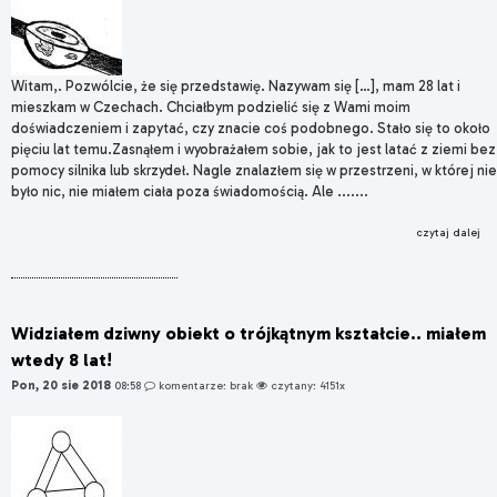
Witam,. Pozwólcie, że się przedstawię. Nazywam się […], mam 28 lat i
mieszkam w Czechach. Chciałbym podzielić się z Wami moim
doświadczeniem i zapytać, czy znacie coś podobnego. Stało się to około
pięciu lat temu.Zasnąłem i wyobrażałem sobie, jak to jest latać z ziemi bez
pomocy silnika lub skrzydeł. Nagle znalazłem się w przestrzeni, w której nie
było nic, nie miałem ciała poza świadomością. Ale .......
czytaj dalej
Widziałem dziwny obiekt o trójkątnym kształcie.. miałem
wtedy 8 lat!
Pon, 20 sie 2018
08:58
komentarze: brak
czytany: 4151x