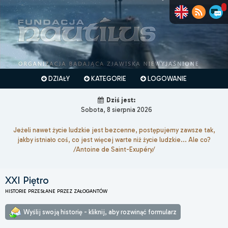
DZIAŁY
KATEGORIE
LOGOWANIE
Dziś jest:
Sobota, 8 sierpnia 2026
Jeżeli nawet życie ludzkie jest bezcenne, postępujemy zawsze tak,
jakby istniało coś, co jest więcej warte niż życie ludzkie... Ale co?
/Antoine de Saint-Exupéry/
XXI Piętro
HISTORIE PRZESŁANE PRZEZ ZAŁOGANTÓW
Wyślij swoją historię - kliknij, aby rozwinąć formularz