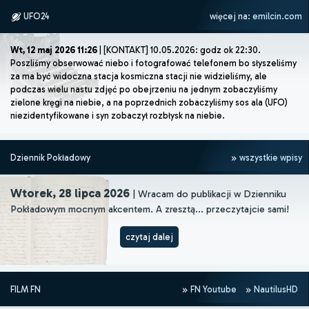
UFO24
więcej na:
emilcin.com
Wt, 12 maj 2026 11:26
| [KONTAKT] 10.05.2026: godz ok 22:30.
Poszliśmy obserwować niebo i fotografować telefonem bo słyszeliśmy
za ma być widoczna stacja kosmiczna stacji nie widzieliśmy, ale
podczas wielu nastu zdjęć po obejrzeniu na jednym zobaczyliśmy
zielone kręgi na niebie, a na poprzednich zobaczyliśmy sos ala (UFO)
niezidentyfikowane i syn zobaczył rozbłysk na niebie.
Dziennik Pokładowy
wszystkie wpisy
Wtorek, 28 lipca 2026
| Wracam do publikacji w Dzienniku
Pokładowym mocnym akcentem. A zresztą... przeczytajcie sami!
czytaj dalej
FILM FN
FN Youtube
NautilusHD