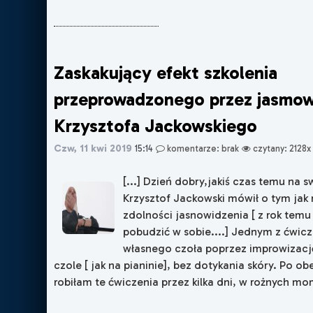
Zaskakujący efekt szkolenia
przeprowadzonego przez jasmow
Krzysztofa Jackowskiego
Czw, 11 kwi 2019
15:14
komentarze: brak
czytany: 2128x
[...] Dzień dobry,jakiś czas temu na
Krzysztof Jackowski mówił o tym jak 
zdolności jasnowidzenia [ z rok temu 
pobudzić w sobie....] Jednym z ćwic
własnego czoła poprzez improwizacj
czole [ jak na pianinie], bez dotykania skóry. Po ob
robiłam te ćwiczenia przez kilka dni, w rożnych mom