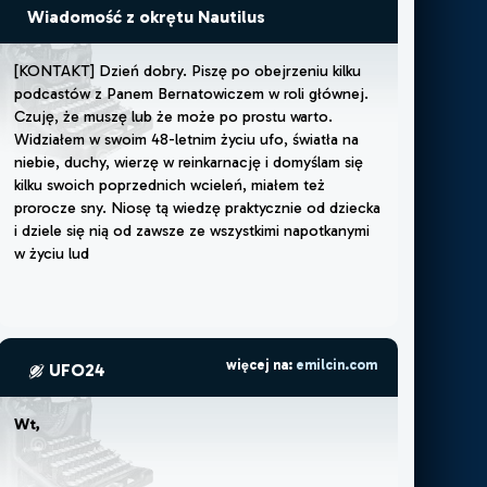
Wiadomość z okrętu Nautilus
[
K
O
N
T
A
K
T
]
D
z
i
e
ń
d
o
b
r
y
.
P
i
s
z
ę
p
o
o
b
e
j
r
z
e
n
i
u
k
i
l
k
u
p
o
d
c
a
s
t
ó
w
z
P
a
n
e
m
B
e
r
n
a
t
o
w
i
c
z
e
m
w
r
o
l
i
g
ł
ó
w
n
e
j
.
C
z
u
j
ę
,
ż
e
m
u
s
z
ę
l
u
b
ż
e
m
o
ż
e
p
o
p
r
o
s
t
u
w
a
r
t
o
.
W
i
d
z
i
a
ł
e
m
w
s
w
o
i
m
4
8
-
l
e
t
n
i
m
ż
y
c
i
u
u
f
o
,
ś
w
i
a
t
ł
a
n
a
n
i
e
b
i
e
,
d
u
c
h
y
,
w
i
e
r
z
ę
w
r
e
i
n
k
a
r
n
a
c
j
ę
i
d
o
m
y
ś
l
a
m
s
i
ę
k
i
l
k
u
s
w
o
i
c
h
p
o
p
r
z
e
d
n
i
c
h
w
c
i
e
l
e
ń
,
m
i
a
ł
e
m
t
e
ż
p
r
o
r
o
c
z
e
s
n
y
.
N
i
o
s
ę
t
ą
w
i
e
d
z
ę
p
r
a
k
t
y
c
z
n
i
e
o
d
d
z
i
e
c
k
a
i
d
z
i
e
l
e
s
i
ę
n
i
ą
o
d
z
a
w
s
z
e
z
e
w
s
z
y
s
t
k
i
m
i
n
a
p
o
t
k
a
n
y
m
i
w
ż
y
c
i
u
l
u
d
ź
m
i
(
c
z
ę
s
t
o
n
a
r
a
ż
a
j
ą
c
więcej na:
emilcin.com
UFO24
Wt, 12 maj 2026 11:26