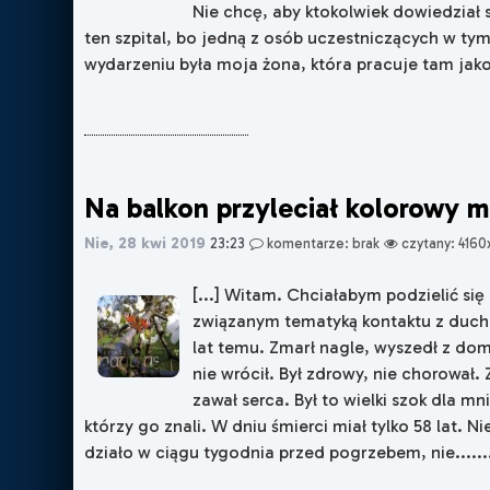
Nie chcę, aby ktokolwiek dowiedział s
ten szpital, bo jedną z osób uczestniczących w ty
wydarzeniu była moja żona, która pracuje tam jako p
Na balkon przyleciał kolorowy mo
Nie, 28 kwi 2019
23:23
komentarze: brak
czytany: 4160
[...] Witam. Chciałabym podzielić si
związanym tematyką kontaktu z duc
lat temu. Zmarł nagle, wyszedł z dom
nie wrócił. Był zdrowy, nie chorował. 
zawał serca. Był to wielki szok dla mni
którzy go znali. W dniu śmierci miał tylko 58 lat. N
działo w ciągu tygodnia przed pogrzebem, nie......