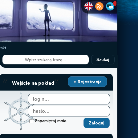
akt
Szukaj
//
//
Rejestracja
Wejście na pokład
Zapamiętaj mnie