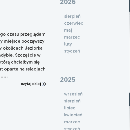
2026
sierpień
czerwiec
maj
zego czasu przeglądam
marzec
ły miejsce począwszy
luty
w okolicach Jeziorka
styczeń
adybie. Szczęście w
którą chciałbym się
t oparte na relacjach
....
2025
czytaj dalej
wrzesień
sierpień
lipiec
kwiecień
marzec
x
styczeń