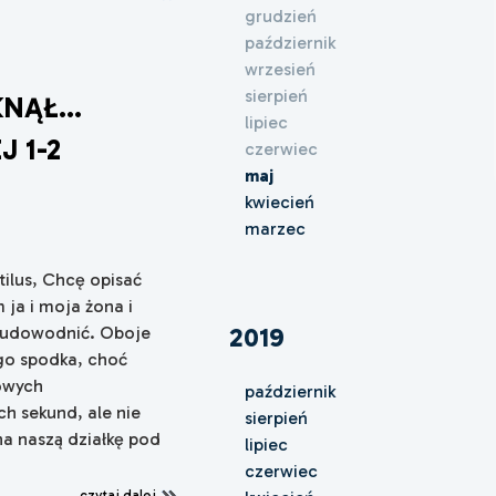
grudzień
październik
wrzesień
sierpień
IKNĄŁ…
lipiec
 1-2
czerwiec
maj
kwiecień
marzec
tilus, Chcę opisać
ja i moja żona i
2019
o udowodnić. Oboje
ego spodka, choć
powych
październik
h sekund, ale nie
sierpień
na naszą działkę pod
lipiec
czerwiec
czytaj dalej