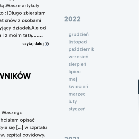
ką.Wasze artykuły
lko :)Długo zbierałam
2022
mat snów z osobami
yjący dziadek.Ale od
grudzień
 z moim tatą.......
listopad
czytaj dalej
październik
wrzesień
sierpień
lipiec
OWNIKÓW
maj
kwiecień
marzec
luty
styczeń
em Waszego
chciałem opisać
ła się […] w szpitalu
. szpital covidowy.