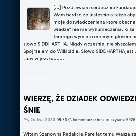
[...] Pozdrawiam serdecznie Fundacje
Wam bardzo ze jestescie a takze ab
moje doswiadczeniana ktore obecna
wiedza” nie ma wytlumaczenia. Kilka
tamtego wymiaru mocnym glosem po
slowo SIDDHARTHA. Nigdy wczesniej nie slyszalem
Spojrzalem do Wilkipidia. Slowo SIDDHARTHAjest
slow w jezyku.......
WIERZĘ, ŻE DZIADEK ODWIEDZ
ŚNIE
Pt, 24 kwi 2020
09:56
komentarze: brak
czytany: 5926
Witam Szanowną Redakcję.Parę lat temu Waszą str