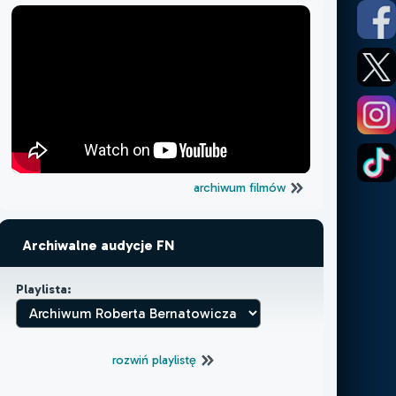
archiwum filmów
Archiwalne audycje FN
Playlista:
rozwiń playlistę