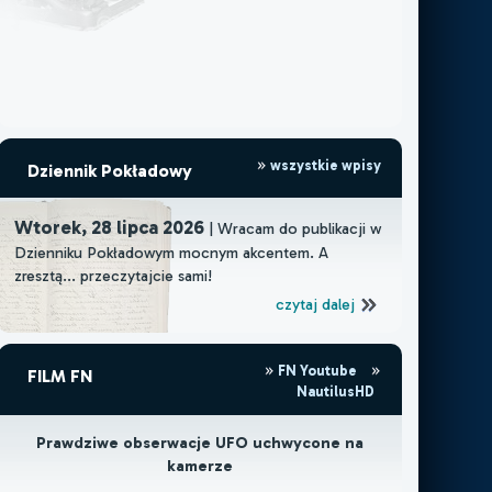
wszystkie wpisy
Dziennik Pokładowy
Wtorek, 28 lipca 2026
| Wracam do publikacji w
Dzienniku Pokładowym mocnym akcentem. A
zresztą... przeczytajcie sami!
czytaj dalej
FN Youtube
FILM FN
NautilusHD
Prawdziwe obserwacje UFO uchwycone na
kamerze