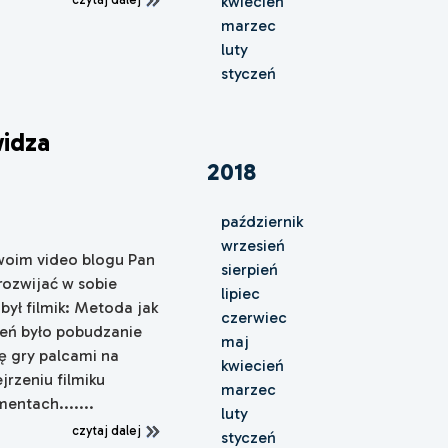
kwiecień
marzec
luty
styczeń
idza
2018
październik
wrzesień
 swoim video blogu Pan
sierpień
rozwijać w sobie
lipiec
był filmik: Metoda jak
czerwiec
zeń było pobudzanie
maj
ę gry palcami na
kwiecień
ejrzeniu filmiku
marzec
entach.......
luty
czytaj dalej
styczeń