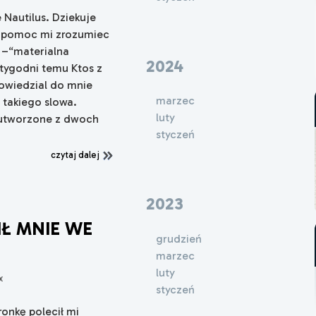
 Nautilus. Dziekuje
y pomoc mi zrozumiec
 –“materialna
2024
 tygodni temu Ktos z
wiedzial do mnie
marzec
 takiego slowa.
luty
 utworzone z dwoch
styczeń
czytaj dalej
2023
IŁ MNIE WE
grudzień
marzec
luty
x
styczeń
onkę polecił mi