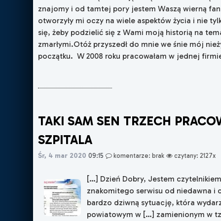
znajomy i od tamtej pory jestem Waszą wierną fan
otworzyły mi oczy na wiele aspektów życia i nie ty
się, żeby podzielić się z Wami moją historią na te
zmarłymi.Otóż przyszedł do mnie we śnie mój nież
początku. W 2008 roku pracowałam w jednej firmie i
TAKI SAM SEN TRZECH PRAC
SZPITALA
Śr, 4 mar 2020
09:15
komentarze: brak
czytany: 2127x
[…] Dzień Dobry, Jestem czytelniki
znakomitego serwisu od niedawna i 
bardzo dziwną sytuację, która wydarzy
powiatowym w […] zamienionym w tzw