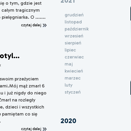
2021
ię o tym, gdzie jest
m całym tragicznym
grudzień
ielęgniarka. O .......
listopad
czytaj dalej
październik
wrzesień
sierpień
lipiec
tyl...
czerwiec
maj
x
kwiecień
marzec
ę swoim przeżyciem
luty
hami.Mój mąż zmarł 6
styczeń
u i już nigdy do niego
Zmarł na rozległy
e, dzieci i wszystkich
ie pamiętam co się
2020
.
czytaj dalej