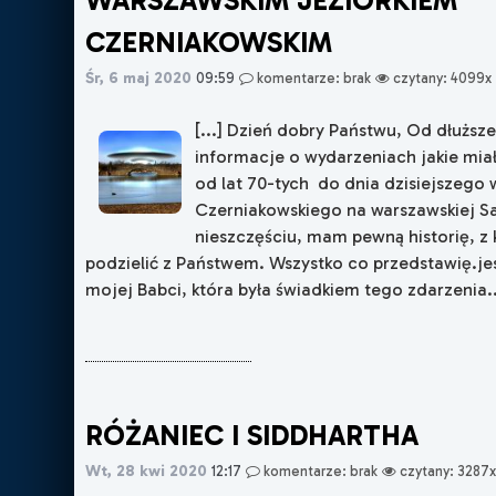
WARSZAWSKIM JEZIORKIEM
CZERNIAKOWSKIM
Śr, 6 maj 2020
09:59
komentarze: brak
czytany: 4099x
[...] Dzień dobry Państwu, Od dłużs
informacje o wydarzeniach jakie mia
od lat 70-tych do dnia dzisiejszego 
Czerniakowskiego na warszawskiej S
nieszczęściu, mam pewną historię, z 
podzielić z Państwem. Wszystko co przedstawię.jes
mojej Babci, która była świadkiem tego zdarzenia...
RÓŻANIEC I SIDDHARTHA
Wt, 28 kwi 2020
12:17
komentarze: brak
czytany: 3287