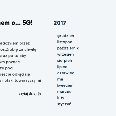
nem o... 5G!
2017
grudzień
listopad
iadczyłem przez
październik
mos.Zrobię za chwilę
wrzesień
braz po to aby
sierpień
bym poznać
lipiec
szę pod
czerwiec
ieście odkąd się
maj
 i ptaki towarzyszą mi
kwiecień
marzec
czytaj dalej
luty
styczeń