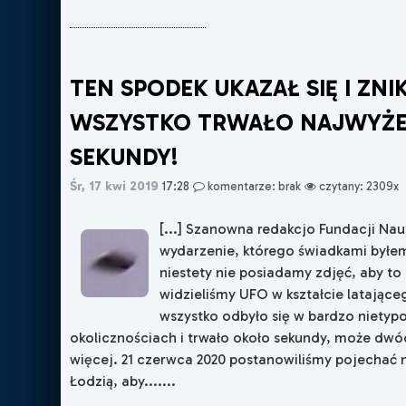
TEN SPODEK UKAZAŁ SIĘ I ZN
WSZYSTKO TRWAŁO NAJWYŻEJ
SEKUNDY!
Śr, 17 kwi 2019
17:28
komentarze: brak
czytany: 2309x
[...] Szanowna redakcjo Fundacji Nau
wydarzenie, którego świadkami byłem 
niestety nie posiadamy zdjęć, aby t
widzieliśmy UFO w kształcie latając
wszystko odbyło się w bardzo niety
okolicznościach i trwało około sekundy, może dwóc
więcej. 21 czerwca 2020 postanowiliśmy pojechać 
Łodzią, aby.......