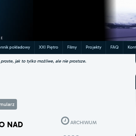
ennik pokładowy
XXI Piętro
Filmy
Projekty
FAQ
Kont
roste, jak to tylko możliwe, ale nie prostsze.
rmularz
ARCHIWUM
FO NAD