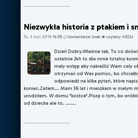
Niezwykła historia z ptakiem i s
Śr, 3 kwi 2019
14:05
komentarze: brak
czytany: 4922x
Dzień Dobry.Właśnie tak. To co dośw
ostatnie 24h to dla mnie totalny kos
mały wstęp aby nakreślić Wam cały o
otrzymać od Was pomoc, bo chciał
odpowiedź na kilka pytań, które napi
koniec.Zatem... Mam 36 lat i mieszkam w małym m
urodziłem. W domu "kostce".Piszę o tym, bo wróble
od dziecka ale to, .......