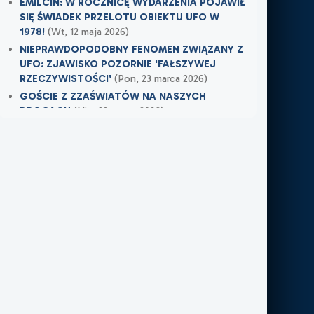
EMILCIN: W ROCZNICĘ WYDARZENIA POJAWIŁ
SIĘ ŚWIADEK PRZELOTU OBIEKTU UFO W
1978!
(Wt, 12 maja 2026)
NIEPRAWDOPODOBNY FENOMEN ZWIĄZANY Z
UFO: ZJAWISKO POZORNIE 'FAŁSZYWEJ
RZECZYWISTOŚCI'
(Pon, 23 marca 2026)
GOŚCIE Z ZZAŚWIATÓW NA NASZYCH
DROGACH
(Nie, 22 marca 2026)
Najnowsze w XXI Piętro:
MOJE DOŚWIADCZENIE Z NIEWIDZIALNĄ
OBECNOŚCIĄ
(Śr, 17 czerwca 2026)
TAMTEGO LATA COŚ ZAWISŁO NAD POLEM
(Nie, 31 maja 2026)
PO ŚMIERCI WRÓCIŁ DO MIEJSCA, W KTÓRYM
PRACOWAŁ
(Nie, 31 maja 2026)
Najnowsze w FN24:
Tajemnicza kula nad Kolumbią. Sieć obiegło