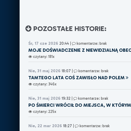
POZOSTAŁE HISTORIE:
Śr, 17 cze 2026
20:44
|
komentarze: brak
MOJE DOŚWIADCZENIE Z NIEWIDZIALNĄ OBE
czytany: 181x
Nie, 31 maj 2026
18:07
|
komentarze: brak
TAMTEGO LATA COŚ ZAWISŁO NAD POLEM
czytany: 346x
Nie, 31 maj 2026
19:32
|
komentarze: brak
PO ŚMIERCI WRÓCIŁ DO MIEJSCA, W KTÓRY
czytany: 225x
Nie, 22 mar 2026
18:27
|
komentarze: brak