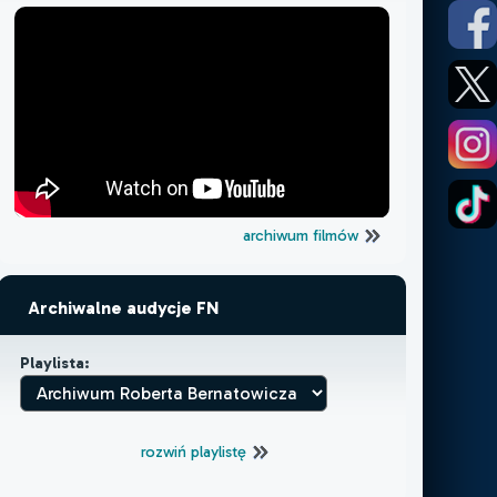
archiwum filmów
Archiwalne audycje FN
Playlista:
rozwiń playlistę