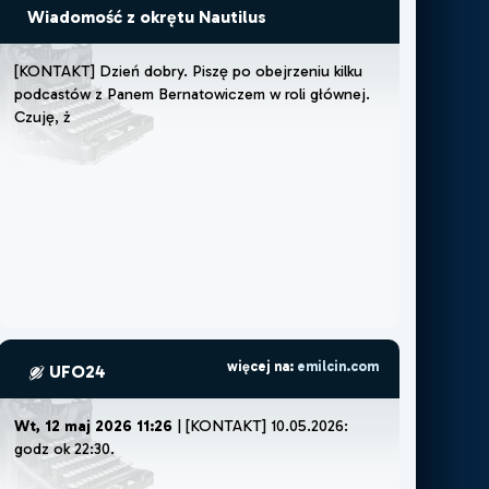
Wiadomość z okrętu Nautilus
[
K
O
N
T
A
K
T
]
D
z
i
e
ń
d
o
b
r
y
.
P
i
s
z
ę
p
o
o
b
e
j
r
z
e
n
i
u
k
i
l
k
u
p
o
d
c
a
s
t
ó
w
z
P
a
n
e
m
B
e
r
n
a
t
o
w
i
c
z
e
m
w
r
o
l
i
g
ł
ó
w
n
e
j
.
C
z
u
j
ę
,
ż
e
m
u
s
z
ę
l
u
b
ż
e
m
o
ż
e
p
więcej na:
emilcin.com
UFO24
Wt, 12 maj 2026 11:26
| [KONTAKT] 10.05.2026:
godz ok 22:30.