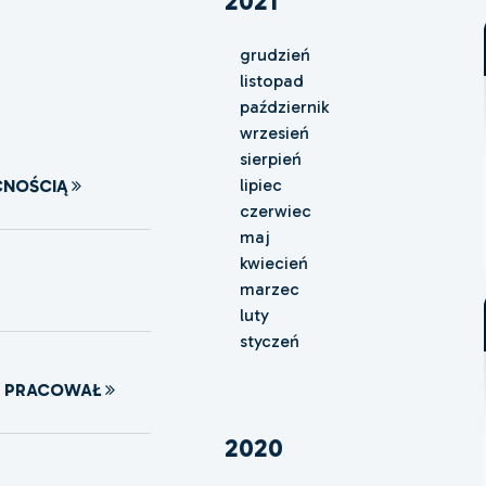
2021
grudzień
listopad
październik
wrzesień
sierpień
lipiec
CNOŚCIĄ
czerwiec
maj
kwiecień
marzec
luty
styczeń
M PRACOWAŁ
2020