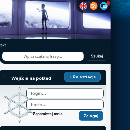
akt
Szukaj
//
//
Rejestracja
Wejście na pokład
Zapamiętaj mnie