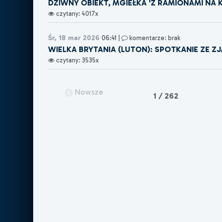
DZIWNY OBIEKT, MGIEŁKA 'Z RAMIONAMI NA K
czytany: 4017x
Śr, 18 mar 2026
06:41
|
komentarze: brak
WIELKA BRYTANIA (LUTON): SPOTKANIE ZE Z
czytany: 3535x
Nowsze
1 / 262