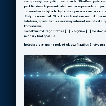
skad przybył, wszystko trwało około 30-40min pytałe
po kilku dniach powiedziała bym nie ropowiadał o tym
za wariatow i chyba to było ufo - pierwszy raz w zyciu
.Były to koniec lat 70 o dronach nikt nie snił ,nikt nie m
telefonu, apartu tez nie mieliśmy,internet nie istnial a 
komunizmie
swiadkami byli tego Urszula [...] Zbigniew [...] ale dwoje
mlodszy brat spał i ja
[relacja przysłana na pokład okrętu Nautilus 21 stycznia