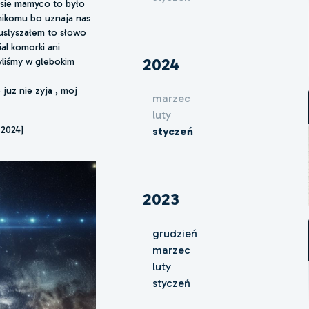
m sie mamyco to było
 nikomu bo uznaja nas
 usłyszałem to słowo
ial komorki ani
2024
zyliśmy w głebokim
 juz nie zyja , moj
marzec
luty
 2024]
styczeń
2023
grudzień
marzec
luty
styczeń