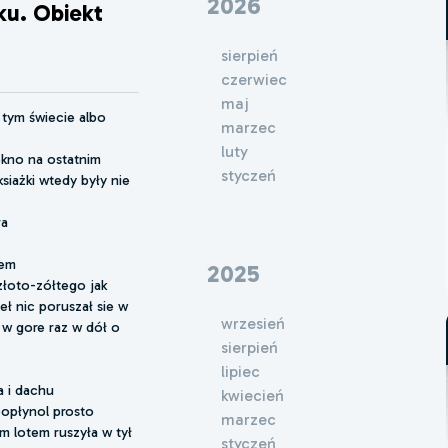
2026
ku. Obiekt
sierpień
czerwiec
maj
 tym świecie albo
marzec
luty
okno na ostatnim
styczeń
ksiażki wtedy były nie
ra
nem
2025
złoto-zółtego jak
eł nic poruszał sie w
wrzesień
 w gore raz w dół o
sierpień
lipiec
a i dachu
kwiecień
popłynol prosto
marzec
m lotem ruszyła w tył
styczeń