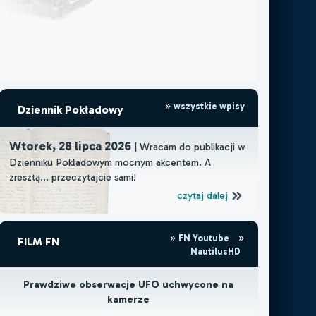
wszystkie wpisy
Dziennik Pokładowy
Wtorek, 28 lipca 2026
| Wracam do publikacji w
Dzienniku Pokładowym mocnym akcentem. A
zresztą... przeczytajcie sami!
czytaj dalej
FN Youtube
FILM FN
NautilusHD
Prawdziwe obserwacje UFO uchwycone na
kamerze