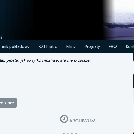
ennik pokładowy
XXI Piętro
Filmy
Projekty
FAQ
Kont
k proste, jak to tylko możliwe, ale nie prostsze.
rmularz
ARCHIWUM