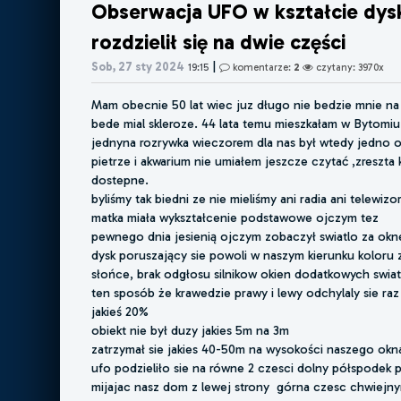
Obserwacja UFO w kształcie dys
rozdzielił się na dwie części
|
Sob, 27 sty 2024
19:15
komentarze:
2
czytany: 3970x
Mam obecnie 50 lat wiec juz długo nie bedzie mnie na
bede mial skleroze. 44 lata temu mieszkałam w Bytomiu
jednyna rozrywka wieczorem dla nas był wtedy jedno 
pietrze i akwarium nie umiałem jeszcze czytać ,zreszta 
dostepne.
byliśmy tak biedni ze nie mieliśmy ani radia ani telewizo
matka miała wykształcenie podstawowe ojczym tez
pewnego dnia jesienią ojczym zobaczył swiatlo za ok
dysk poruszający sie powoli w naszym kierunku koloru 
słońce, brak odgłosu silnikow okien dodatkowych swiat
ten sposób że krawedzie prawy i lewy odchylaly sie raz
jakieś 20%
obiekt nie był duzy jakies 5m na 3m
zatrzymał sie jakies 40-50m na wysokości naszego okn
ufo podzieliło sie na równe 2 czesci dolny półspodek 
mijajac nasz dom z lewej strony górna czesc chwiejny