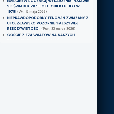
EMILCIN: W ROCZNICĘ WYDARZENIA POJAWIŁ
SIĘ ŚWIADEK PRZELOTU OBIEKTU UFO W
1978!
(Wt, 12 maja 2026)
NIEPRAWDOPODOBNY FENOMEN ZWIĄZANY Z
UFO: ZJAWISKO POZORNIE 'FAŁSZYWEJ
RZECZYWISTOŚCI'
(Pon, 23 marca 2026)
GOŚCIE Z ZZAŚWIATÓW NA NASZYCH
DROGACH
(Nie, 22 marca 2026)
Najnowsze w XXI Piętro:
MOJE DOŚWIADCZENIE Z NIEWIDZIALNĄ
OBECNOŚCIĄ
(Śr, 17 czerwca 2026)
TAMTEGO LATA COŚ ZAWISŁO NAD POLEM
(Nie, 31 maja 2026)
PO ŚMIERCI WRÓCIŁ DO MIEJSCA, W KTÓRYM
PRACOWAŁ
(Nie, 31 maja 2026)
Najnowsze w FN24:
Tajemnicza kula nad Kolumbią. Sieć obiegło