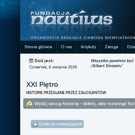
Strona główna
O nas
Artykuły
Załoga
Dzi
Wszystko powinno być ta
Dziś jest:
/Albert Einstein/
Czwartek, 6 sierpnia 2026
XXI Piętro
HISTORIE PRZESŁANE PRZEZ ZAŁOGANTÓW
Wyślij swoją historię - kliknij, aby rozwinąć fo
Dodaj do interesujących