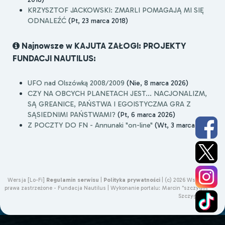
KRZYSZTOF JACKOWSKI: ZMARLI POMAGAJĄ MI SIĘ
ODNALEŹĆ
(Pt, 23 marca 2018)
Najnowsze w KAJUTA ZAŁOGI: PROJEKTY
FUNDACJI NAUTILUS:
UFO nad Olszówką 2008/2009
(Nie, 8 marca 2026)
CZY NA OBCYCH PLANETACH JEST... NACJONALIZM,
SĄ GREANICE, PAŃSTWA I EGOISTYCZMA GRA Z
SĄSIEDNIMI PAŃSTWAMI?
(Pt, 6 marca 2026)
Z POCZTY DO FN - Annunaki "on-line"
(Wt, 3 marca 2026)
Wersja [Lo-Fi]
Regulamin serwisu
|
Polityka prywatności
|
(c) 2026 Wszelkie
prawa zastrzeżone - Fundacja Nautilus |
Wykonanie portalu:
Marcin "szczygliś"
Szczygliński