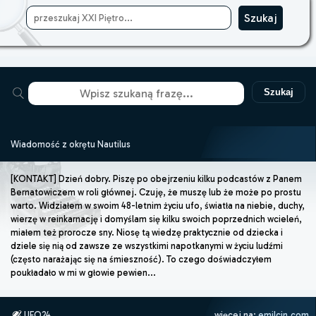
Szukaj
Wiadomość z okrętu Nautilus
[KONTAKT] Dzień dobry. Piszę po obejrzeniu kilku podcastów z Panem
Bernatowiczem w roli głównej. Czuję, że muszę lub że może po prostu
warto. Widziałem w swoim 48-letnim życiu ufo, światła na niebie, duchy,
wierzę w reinkarnację i domyślam się kilku swoich poprzednich wcieleń,
miałem też prorocze sny. Niosę tą wiedzę praktycznie od dziecka i
dziele się nią od zawsze ze wszystkimi napotkanymi w życiu ludźmi
(często narażając się na śmieszność). To czego doświadczyłem
poukładało w mi w głowie pewien...
UFO24
więcej na:
emilcin.com