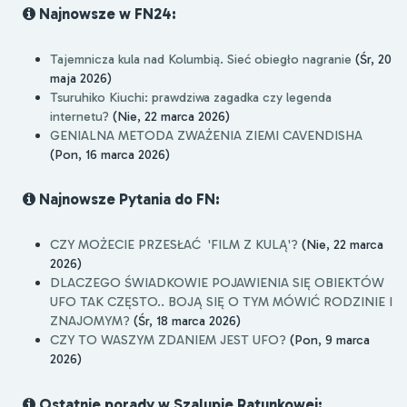
Najnowsze w FN24:
Tajemnicza kula nad Kolumbią. Sieć obiegło nagranie
(Śr, 20
maja 2026)
Tsuruhiko Kiuchi: prawdziwa zagadka czy legenda
internetu?
(Nie, 22 marca 2026)
GENIALNA METODA ZWAŻENIA ZIEMI CAVENDISHA
(Pon, 16 marca 2026)
Najnowsze Pytania do FN:
CZY MOŻECIE PRZESŁAĆ 'FILM Z KULĄ'?
(Nie, 22 marca
2026)
DLACZEGO ŚWIADKOWIE POJAWIENIA SIĘ OBIEKTÓW
UFO TAK CZĘSTO.. BOJĄ SIĘ O TYM MÓWIĆ RODZINIE I
ZNAJOMYM?
(Śr, 18 marca 2026)
CZY TO WASZYM ZDANIEM JEST UFO?
(Pon, 9 marca
2026)
Ostatnie porady w Szalupie Ratunkowej: