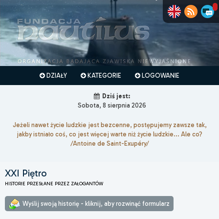
DZIAŁY
KATEGORIE
LOGOWANIE
Dziś jest:
Sobota, 8 sierpnia 2026
Jeżeli nawet życie ludzkie jest bezcenne, postępujemy zawsze tak,
jakby istniało coś, co jest więcej warte niż życie ludzkie... Ale co?
/Antoine de Saint-Exupéry/
XXI Piętro
HISTORIE PRZESŁANE PRZEZ ZAŁOGANTÓW
Wyślij swoją historię - kliknij, aby rozwinąć formularz