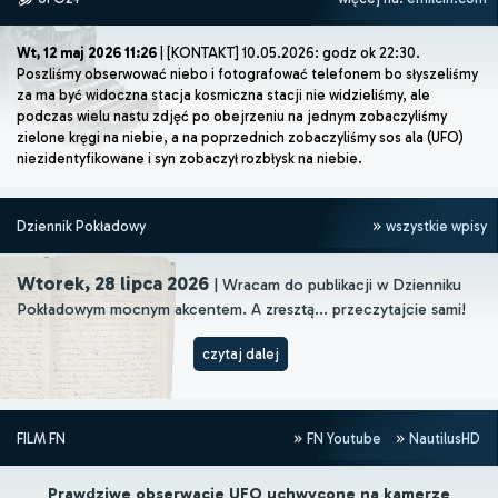
Wt, 12 maj 2026 11:26
| [KONTAKT] 10.05.2026: godz ok 22:30.
Poszliśmy obserwować niebo i fotografować telefonem bo słyszeliśmy
za ma być widoczna stacja kosmiczna stacji nie widzieliśmy, ale
podczas wielu nastu zdjęć po obejrzeniu na jednym zobaczyliśmy
zielone kręgi na niebie, a na poprzednich zobaczyliśmy sos ala (UFO)
niezidentyfikowane i syn zobaczył rozbłysk na niebie.
Dziennik Pokładowy
wszystkie wpisy
Wtorek, 28 lipca 2026
| Wracam do publikacji w Dzienniku
Pokładowym mocnym akcentem. A zresztą... przeczytajcie sami!
czytaj dalej
FILM FN
FN Youtube
NautilusHD
Prawdziwe obserwacje UFO uchwycone na kamerze