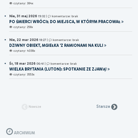
czytany: 384x
Nie, 31 maj 2026
19:32
|
komentarze: brak
PO ŚMIERCI WRÓCIŁ DO MIEJSCA, W KTÓRYM PRACOWAŁ
czytany: 258x
Nie, 22 mar 2026
18:27
|
komentarze: brak
DZIWNY OBIEKT, MGIEŁKA 'Z RAMIONAMI NA KULI
czytany: 4038x
Śr, 18 mar 2026
06:41
|
komentarze: brak
WIELKA BRYTANIA (LUTON): SPOTKANIE ZE ZJAWĄ!
czytany: 3553x
Starsze
Nowsze
ARCHIWUM