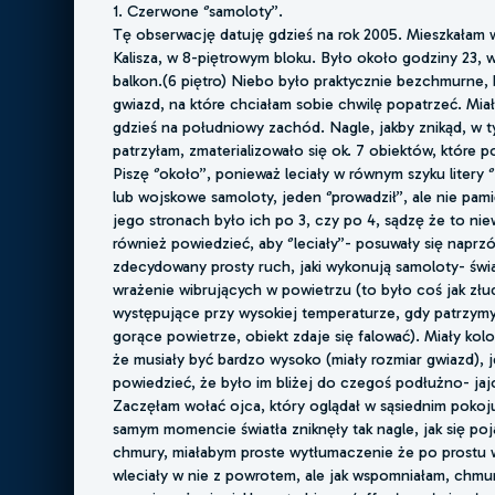
1. Czerwone ‘’samoloty’’.
Tę obserwację datuję gdzieś na rok 2005. Mieszkałam
Kalisza, w 8-piętrowym bloku. Było około godziny 23, 
balkon.(6 piętro) Niebo było praktycznie bezchmurne
gwiazd, na które chciałam sobie chwilę popatrzeć. Mia
gdzieś na południowy zachód. Nagle, jakby znikąd, w 
patrzyłam, zmaterializowało się ok. 7 obiektów, które poja
Piszę ‘’około’’, ponieważ leciały w równym szyku litery ‘’
lub wojskowe samoloty, jeden ‘’prowadził’’, ale nie pa
jego stronach było ich po 3, czy po 4, sądzę że to ni
również powiedzieć, aby ‘’leciały’’- posuwały się naprzó
zdecydowany prosty ruch, jaki wykonują samoloty- świa
wrażenie wibrujących w powietrzu (to było coś jak zł
występujące przy wysokiej temperaturze, gdy patrzym
gorące powietrze, obiekt zdaje się falować). Miały kol
że musiały być bardzo wysoko (miały rozmiar gwiazd), 
powiedzieć, że było im bliżej do czegoś podłużno- jaj
Zaczęłam wołać ojca, który oglądał w sąsiednim pokoju
samym momencie światła zniknęły tak nagle, jak się poj
chmury, miałabym proste wytłumaczenie że po prostu w
wleciały w nie z powrotem, ale jak wspomniałam, chmur