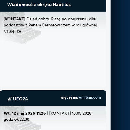
Wiadomość z okrętu Nautilus
[
K
O
N
T
A
K
T
]
D
z
i
e
ń
d
o
b
r
y
.
P
i
s
z
ę
p
o
o
b
e
j
r
z
e
n
i
u
k
i
l
k
u
p
o
d
c
a
s
t
ó
w
z
P
a
n
e
m
B
e
r
n
a
t
o
w
i
c
z
e
m
w
r
o
l
i
g
ł
ó
w
n
e
j
.
C
z
u
j
ę
,
ż
e
m
u
s
z
ę
l
u
b
ż
e
m
o
ż
e
p
o
więcej na:
emilcin.com
UFO24
Wt, 12 maj 2026 11:26
| [KONTAKT] 10.05.2026:
godz ok 22:30. Poszl