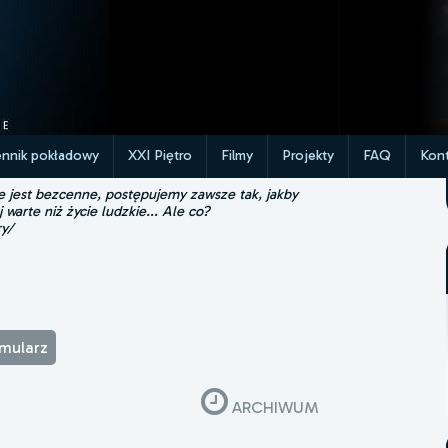
ennik pokładowy
XXI Piętro
Filmy
Projekty
FAQ
Kont
ie jest bezcenne, postępujemy zawsze tak, jakby
j warte niż życie ludzkie... Ale co?
ry/
rmularz
ARCHIWUM