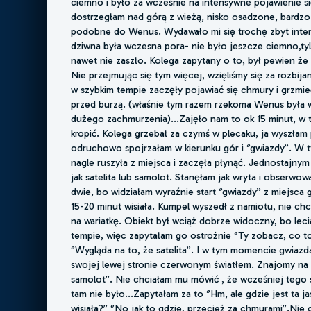
ciemno i było za wcześnie na intensywne pojawienie s
dostrzegłam nad górą z wieżą, nisko osadzone, bardzo 
podobne do Wenus. Wydawało mi się trochę zbyt int
dziwna była wczesna pora- nie było jeszcze ciemno,tyl
nawet nie zaszło. Kolega zapytany o to, był pewien że
Nie przejmując się tym więcej, wzięliśmy się za rozbij
w szybkim tempie zaczęły pojawiać się chmury i grzmie
przed burzą. (właśnie tym razem rzekoma Wenus była
dużego zachmurzenia)...Zajęło nam to ok 15 minut, w 
kropić. Kolega grzebał za czymś w plecaku, ja wyszłam 
odruchowo spojrzałam w kierunku gór i ‘’gwiazdy’’. W ty
nagle ruszyła z miejsca i zaczęła płynąć. Jednostajnym
jak satelita lub samolot. Stanęłam jak wryta i obserwo
dwie, bo widziałam wyraźnie start ‘’gwiazdy’’ z miejsc
15-20 minut wisiała. Kumpel wyszedł z namiotu, nie ch
na wariatkę. Obiekt był wciąż dobrze widoczny, bo leci
tempie, więc zapytałam go ostrożnie ‘’Ty zobacz, co to
‘’Wygląda na to, że satelita’’. I w tym momencie gwiazda
swojej lewej stronie czerwonym światłem. Znajomy na t
samolot’’. Nie chciałam mu mówić , że wcześniej tego
tam nie było...Zapytałam za to ‘’Hm, ale gdzie jest ta 
wisiała?’’ ‘’No jak to gdzie, przecież za chmurami’’.Nie