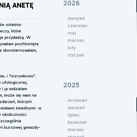
2026
NIĄ ANETĘ
sierpień
że ostatnio
czerwiec
eczy, które
maj
je przydadzą. W
marzec
bywałam pochłonięta
luty
ie skonsternowałam,
styczeń
e, i ‘’rozrywkowo’’.
e ufologicznej.
2025
i ja widziałam
ów, może się wam na
wrzesień
zdarzeń, których
sierpień
awiskami świetlnymi- w
o okoliczności
lipiec
 Szczególnie
kwiecień
em burzowej gwiazdy-
marzec
styczeń