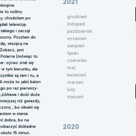
2021
 okropne
ie to rośliny
grudzień
cy, chodziłam po
listopad
ali telewizję.
takiego i zaczął
październik
uszony. Poszłam do
wrzesień
dę, wiszącą na
sierpień
’Zobacz, jest
lipiec
a Polarna (mówiąc to
czerwiec
a- ojciec znał się
maj
 w tym kierunku, ale
kwiecień
ystkie są tam i tu, a
A może to jakiś balon
marzec
ego po raz pierwszy-
luty
e,żóltawe i dość duże
styczeń
niejszej niż gwiazdy,
czony , bo obiekt się
jestem w stanie
być dobra, bo na
2020
 zobaczyć dokładne
 około 15 minut.