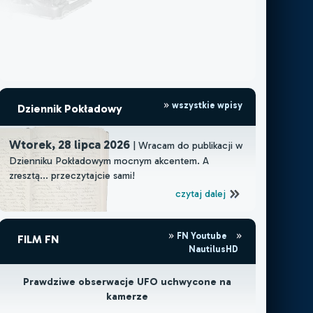
wszystkie wpisy
Dziennik Pokładowy
Wtorek, 28 lipca 2026
| Wracam do publikacji w
Dzienniku Pokładowym mocnym akcentem. A
zresztą... przeczytajcie sami!
czytaj dalej
FN Youtube
FILM FN
NautilusHD
Prawdziwe obserwacje UFO uchwycone na
kamerze