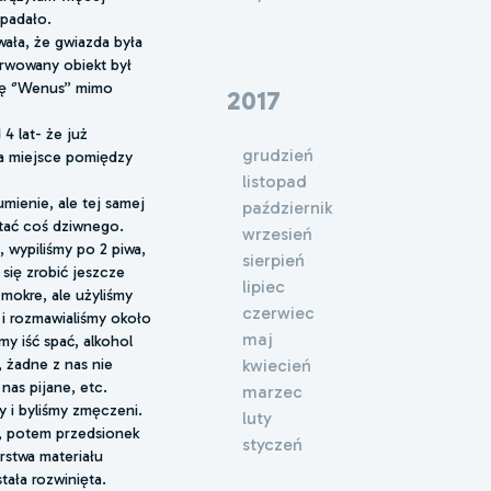
 padało.
ała, że gwiazda była
erwowany obiekt był
tę ‘’Wenus’’ mimo
2017
4 lat- że już
grudzień
a miejsce pomiędzy
listopad
mienie, ale tej samej
październik
stać coś dziwnego.
wrzesień
, wypiliśmy po 2 piwa,
sierpień
 się zrobić jeszcze
lipiec
mokre, ale użyliśmy
czerwiec
 i rozmawialiśmy około
maj
y iść spać, alkohol
, żadne z nas nie
kwiecień
nas pijane, etc.
marzec
 i byliśmy zmęczeni.
luty
ę, potem przedsionek
styczeń
rstwa materiału
tała rozwinięta.