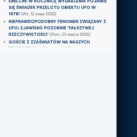
EMILCIN: W ROCZNICĘ WYDARZENIA POJAWIŁ
SIĘ ŚWIADEK PRZELOTU OBIEKTU UFO W
1978!
(Wt, 12 maja 2026)
NIEPRAWDOPODOBNY FENOMEN ZWIĄZANY Z
UFO: ZJAWISKO POZORNIE 'FAŁSZYWEJ
RZECZYWISTOŚCI'
(Pon, 23 marca 2026)
GOŚCIE Z ZZAŚWIATÓW NA NASZYCH
DROGACH
(Nie, 22 marca 2026)
Najnowsze w XXI Piętro:
OSTRZEŻENIE PRZYSZŁO W OSTATNIEJ
CHWILI
(Wczoraj)
TAMTEGO LATA COŚ ZAWISŁO NAD POLEM
(Nie, 31 maja 2026)
PO ŚMIERCI WRÓCIŁ DO MIEJSCA, W KTÓRYM
PRACOWAŁ
(Nie, 31 maja 2026)
Najnowsze w FN24:
Tajemnicza kula nad Kolumbią. Sieć obiegło