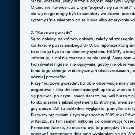
raczej wrażenie, jakby w trybie on/off, włączyły i wył
Ojciec nie
twierdził, że z tym ‘’pojawiły się i zniknęły
ale wg niego mogły być to samoloty wojskowe, posiad
systemy (‘’nie wiadomo co te ruskie albo amerykanie ko
2. ‘’Burzowe gwiazdy’’
Są to obiekty, na których opisaniu zależy mi szczególn
kontekście pozaziemskiego UFO, bo hipoteza którą śmia
to iż mogą być to np elementy systemu HAARP, o któryc
informuje, a oni nie zwracają na nie uwagi. Sama bym 
tych świateł nigdzie
nie opisywała, gdyby nie obserwacj
temu tego samego w identycznych okolicznościach , pl
później przytrafiło.
Piszę ‘’burzowa gwiazda’’, bo obie obserwacje miały id
pogodowe - kilka dni niemiłosienych upałów, wieczór ki
się pojawia, po czym...spada deszcz, ba, wali burza z 
to skojarzenia z jakimś systemem kontrolnym, wiem że 
gdy opiszę JAK to dokładnie wyglądało, pomyślicie o t
Pierwszy raz miałam z tym styczność w 2009 roku.Równ
w Kaliszu, na tym samym balkonie co obserwacja ‘’cze
Pamiętam dobrze, że musiało być to pomiędzy 25 czerw
ponieważ następnego dnia rano wybierałam się do Wroc