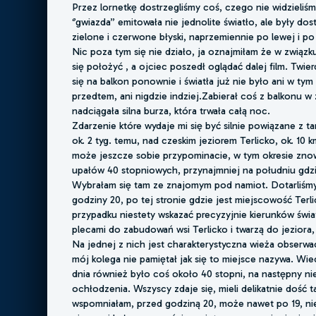
Przez lornetkę dostrzegliśmy coś, czego nie widzieliś
‘’gwiazda’’ emitowała nie jednolite światło, ale były do
zielone i czerwone błyski, naprzemiennie po lewej i po
Nic poza tym się nie działo, ja oznajmiłam że w zwią
się położyć , a ojciec poszedł oglądać dalej film. Twier
się na balkon ponownie i światła już nie było ani w tym
przedtem, ani nigdzie indziej.Zabierał coś z balkonu w
nadciągała silna burza, która trwała całą noc.
Zdarzenie które wydaje mi się być silnie powiązane z t
ok. 2 tyg. temu, nad czeskim jeziorem Terlicko, ok. 10 
może jeszcze sobie przypominacie, w tym okresie zno
upałów 40 stopniowych, przynajmniej na południu gdz
Wybrałam się tam ze znajomym pod namiot. Dotarliśmy
godziny 20, po tej stronie gdzie jest miejscowość Terli
przypadku niestety wskazać precyzyjnie kierunków świa
plecami do zabudowań wsi Terlicko i twarzą do jeziora, 
Na jednej z nich jest charakterystyczna wieża obserwac
mój kolega nie pamiętał jak się to miejsce nazywa. Wie
dnia również było coś około 40 stopni, na następny n
ochłodzenia. Wszyscy zdaje się, mieli delikatnie dość t
wspomniałam, przed godziną 20, może nawet po 19, ni