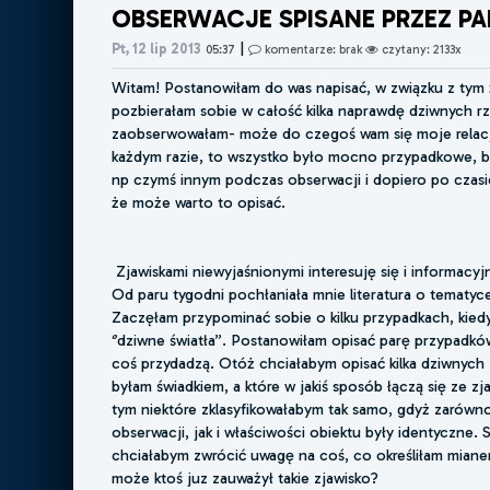
OBSERWACJE SPISANE PRZEZ PA
|
Pt, 12 lip 2013
05:37
komentarze: brak
czytany: 2133x
Witam! Postanowiłam do was napisać, w związku z tym 
pozbierałam sobie w całość kilka naprawdę dziwnych rz
zaobserwowałam- może do czegoś wam się moje relac
każdym razie, to wszystko było mocno przypadkowe, 
np czymś innym podczas obserwacji i dopiero po czas
że może warto to opisać.
Zjawiskami niewyjaśnionymi interesuję się i informacyjni
Od paru tygodni pochłaniała mnie literatura o tematyc
Zaczęłam przypominać sobie o kilku przypadkach, kiedy 
‘’dziwne światła’’. Postanowiłam opisać parę przypadk
coś przydadzą. Otóż chciałabym opisać kilka dziwnych 
byłam świadkiem, a które w jakiś sposób łączą się ze zj
tym niektóre zklasyfikowałabym tak samo, gdyż zarówn
obserwacji, jak i właściwości obiektu były identyczne.
chciałabym zwrócić uwagę na coś, co określiłam mian
może ktoś juz zauważył takie zjawisko?