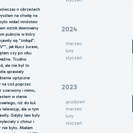
 wówczas n obrzeżach
wyszłam na chwilę na
, było widać mnóstwo
2024
łam wzrok skierowany
tym pukncie w który
wiły się ‘’znikąd’’.
marzec
V””, jak klucz żurawi,
luty
miętam czy po obu
styczeń
eważne. Trudno
d, ale nie był to
tła sprawiały
udzenie optyczne
y na coś poprzez
2023
or czerwony i mimo,
jestem w stanie
grudzień
owatego, niż do kul.
marzec
 telewizję, ale w tym
awiły. Gdyby tam były
luty
yleciały z chmur i
styczeń
 nie było. Miałam