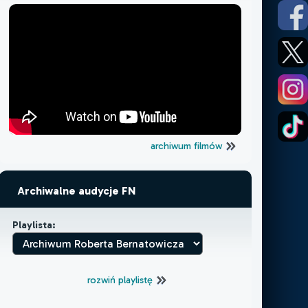
archiwum filmów
Archiwalne audycje FN
Playlista:
rozwiń playlistę