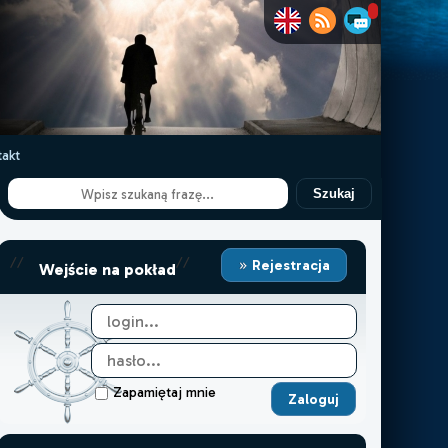
akt
Szukaj
//
//
Rejestracja
Wejście na pokład
Zapamiętaj mnie