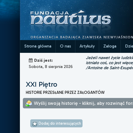
Strona główna
O nas
Artykuły
Załoga
Dzi
Jeżeli nawet życie ludzk
Dziś jest:
istniało coś, co jest więce
Sobota, 8 sierpnia 2026
/Antoine de Saint-Exupé
XXI Piętro
HISTORIE PRZESŁANE PRZEZ ZAŁOGANTÓW
Wyślij swoją historię - kliknij, aby rozwinąć fo
Dodaj do interesujących