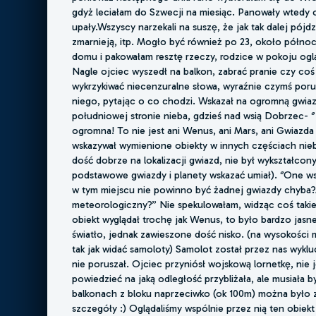
gdyż leciałam do Szwecji na miesiąc. Panowały wtedy
upały.Wszyscy narzekali na suszę, że jak tak dalej pójdz
zmarnieją, itp. Mogło być również po 23, około półno
domu i pakowałam resztę rzeczy, rodzice w pokoju ogląd
Nagle ojciec wyszedł na balkon, zabrać pranie czy coś 
wykrzykiwać niecenzuralne słowa, wyraźnie czymś por
niego, pytając o co chodzi. Wskazał na ogromną gwiaz
południowej stronie nieba, gdzieś nad wsią Dobrzec- ‘
ogromna! To nie jest ani Wenus, ani Mars, ani Gwiazd
wskazywał wymienione obiekty w innych częściach nieb
dość dobrze na lokalizacji gwiazd, nie był wykształcony
podstawowe gwiazdy i planety wskazać umiał). ‘’One wsz
w tym miejscu nie powinno być żadnej gwiazdy chyba?
meteorologiczny?’’ Nie spekulowałam, widząc coś taki
obiekt wyglądał trochę jak Wenus, to było bardzo jasn
światło, jednak zawieszone dość nisko. (na wysokości m
tak jak widać samoloty) Samolot został przez nas wyklu
nie poruszał. Ojciec przyniósł wojskową lornetkę, nie 
powiedzieć na jaką odległość przybliżała, ale musiała 
balkonach z bloku naprzeciwko (ok 100m) można było
szczegóły :) Oglądaliśmy wspólnie przez nią ten obiekt