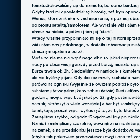
tematu.Schowaliśmy się do namiotu, bo coraz bardziej
Gdyby ktoś mi opowiedział tę historię, też bym oponow
Wenus, która zniknęła w zachmurzeniu, a później obs
po prostu satelitą/samolotem. Ale wyraźnie widziałam 
chmur na niebie, a później ten jej ‘’start’’.
Wtedy właśnie przypomniało mi się o tej historii sprzed 
widziałam coś podobnego, w dodatku obserwacja miał
strasznym upałem a burzą.
Może to nie ma nic wspólnego albo to jakieś nieporozu
nocy po obserwacji gwiazdy przed burzą, musiało się 
Burza trwała ok. 2h. Siedzieliśmy w namiocie z kumplem
ale nie byliśmy pijani. Gdy deszcz minął, zachciało nam
parówki na ognisku (wyjaśnie że owszem podłoże było 
substancji łatwopalnej żeby sobie ułatwić) Siedzieliśmy
godziny, mogło więc być jakoś po 23, gdy postanowiliśm
nam się skończył o wiele wcześniej a bar był zamknięty
lunatykuje, proszę więc
wykluczyć to, że było któreś z 
Zasnęliśmy szybko, od godz 15 wędrowaliśmy po okolicy
Namiot zamknęliśmy szczelnie, wewnątrz na moskitier
na zamek, a na przedsionku jeszcze była dodatkowa wa
(chyba taki pokrowiec przeciwdeszczowy) i ona też zos