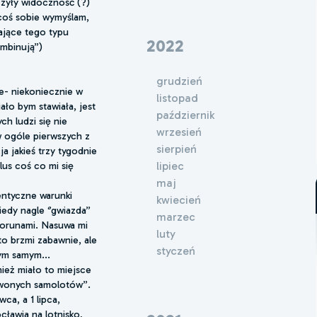
ączyły widoczność (?)
’’ coś sobie wymyślam,
ające tego typu
2022
mbinują’’)
grudzień
ie- niekoniecznie w
listopad
ło bym stawiała, jest
październik
h ludzi się nie
wrzesień
w ogóle pierwszych z
sierpień
a jakieś trzy tygodnie
lipiec
us coś co mi się
maj
entyczne warunki
kwiecień
edy nagle ‘’gwiazda’’
marzec
piorunami. Nasuwa mi
luty
to brzmi zabawnie, ale
styczeń
ym samym...
ież miało to miejsce
rwonych samolotów’’.
ca, a 1 lipca,
ławia na lotnisko,