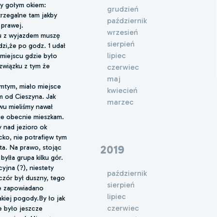
my gołym okiem:
grudzień
strzegalne tam jakby
październik
 prawej.
wrzesień
zku z wyjazdem muszę
sierpień
dzi,że po godz. 1 udał
lipiec
 miejscu gdzie było
 związku z tym że
czerwiec
maj
amtym, miało miejsce
kwiecień
km od Cieszyna. Jak
marzec
wu mieliśmy nawał
ie obecnie mieszkam.
 nad jezioro ok
cko, nie potrafięw tym
2019
ta. Na prawo, stojąc
bylła grupa kilku gór.
yjna (?), niestety
październik
czór był duszny, tego
sierpień
ie zapowiadano
lipiec
akiej pogody.By ło jak
czerwiec
e było jeszcze