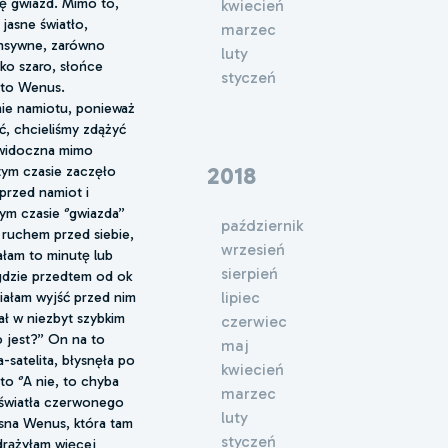
ię gwiazd. Mimo to,
kwiecień
jasne światło,
marzec
ensywne, zarówno
luty
ko szaro, słońce
styczeń
 to Wenus.
anie namiotu, ponieważ
ć, chcieliśmy zdążyć
 widoczna mimo
2018
tym czasie zaczęło
przed namiot i
m czasie ‘’gwiazda’’
październik
 ruchem przed siebie,
wrzesień
wałam to minutę lub
sierpień
a gdzie przedtem od ok
ciałam wyjść przed nim
lipiec
ał w niezbyt szybkim
czerwiec
 jest?’’ On na to
maj
-satelita, błysnęła po
kwiecień
o ‘’A nie, to chyba
marzec
 światła czerwonego
luty
jasna Wenus, która tam
styczeń
 drążyłam więcej