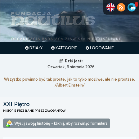
DZIAŁY
KATEGORIE
LOGOWANIE
Dziś jest:
Czwartek, 6 sierpnia 2026
Wszystko powinno być tak proste, jak to tylko możliwe, ale nie prostsze.
/Albert Einstein/
XXI Piętro
HISTORIE PRZESŁANE PRZEZ ZAŁOGANTÓW
Wyślij swoją historię - kliknij, aby rozwinąć formularz