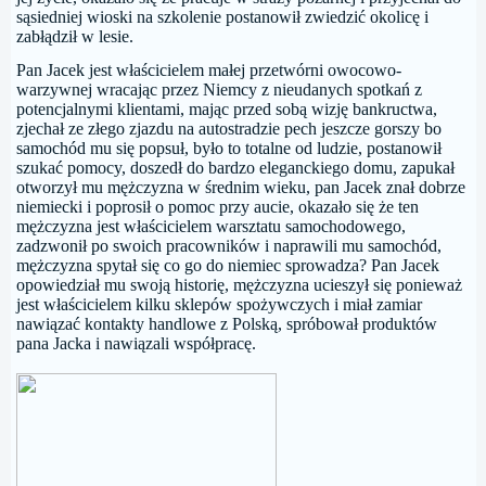
sąsiedniej wioski na szkolenie postanowił zwiedzić okolicę i
zabłądził w lesie.
Pan Jacek jest właścicielem małej przetwórni owocowo-
warzywnej wracając przez Niemcy z nieudanych spotkań z
potencjalnymi klientami, mając przed sobą wizję bankructwa,
zjechał ze złego zjazdu na autostradzie pech jeszcze gorszy bo
samochód mu się popsuł, było to totalne od ludzie, postanowił
szukać pomocy, doszedł do bardzo eleganckiego domu, zapukał
otworzył mu mężczyzna w średnim wieku, pan Jacek znał dobrze
niemiecki i poprosił o pomoc przy aucie, okazało się że ten
mężczyzna jest właścicielem warsztatu samochodowego,
zadzwonił po swoich pracowników i naprawili mu samochód,
mężczyzna spytał się co go do niemiec sprowadza? Pan Jacek
opowiedział mu swoją historię, mężczyzna ucieszył się ponieważ
jest właścicielem kilku sklepów spożywczych i miał zamiar
nawiązać kontakty handlowe z Polską, spróbował produktów
pana Jacka i nawiązali współpracę.