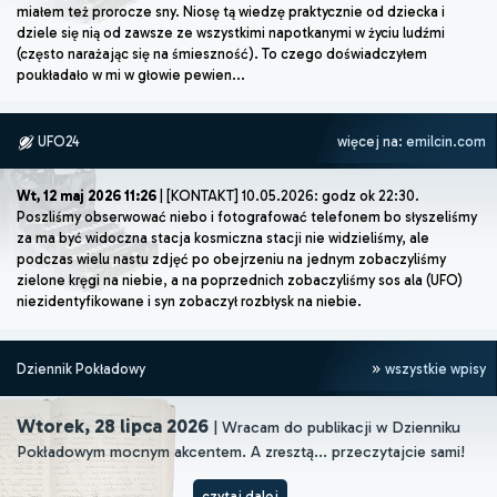
miałem też prorocze sny. Niosę tą wiedzę praktycznie od dziecka i
dziele się nią od zawsze ze wszystkimi napotkanymi w życiu ludźmi
(często narażając się na śmieszność). To czego doświadczyłem
poukładało w mi w głowie pewien...
UFO24
więcej na:
emilcin.com
Wt, 12 maj 2026 11:26
| [KONTAKT] 10.05.2026: godz ok 22:30.
Poszliśmy obserwować niebo i fotografować telefonem bo słyszeliśmy
za ma być widoczna stacja kosmiczna stacji nie widzieliśmy, ale
podczas wielu nastu zdjęć po obejrzeniu na jednym zobaczyliśmy
zielone kręgi na niebie, a na poprzednich zobaczyliśmy sos ala (UFO)
niezidentyfikowane i syn zobaczył rozbłysk na niebie.
Dziennik Pokładowy
wszystkie wpisy
Wtorek, 28 lipca 2026
| Wracam do publikacji w Dzienniku
Pokładowym mocnym akcentem. A zresztą... przeczytajcie sami!
czytaj dalej