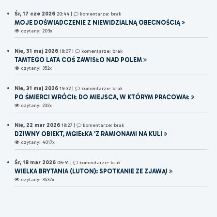
Śr, 17 cze 2026
20:44
|
komentarze: brak
MOJE DOŚWIADCZENIE Z NIEWIDZIALNĄ OBECNOŚCIĄ
czytany: 203x
Nie, 31 maj 2026
18:07
|
komentarze: brak
TAMTEGO LATA COŚ ZAWISŁO NAD POLEM
czytany: 352x
Nie, 31 maj 2026
19:32
|
komentarze: brak
PO ŚMIERCI WRÓCIŁ DO MIEJSCA, W KTÓRYM PRACOWAŁ
czytany: 232x
Nie, 22 mar 2026
18:27
|
komentarze: brak
DZIWNY OBIEKT, MGIEŁKA 'Z RAMIONAMI NA KULI
czytany: 4017x
Śr, 18 mar 2026
06:41
|
komentarze: brak
WIELKA BRYTANIA (LUTON): SPOTKANIE ZE ZJAWĄ!
czytany: 3537x