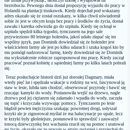
nie umiał przywyknąć, skończył szkołę i wylądował na
bezrobociu. Pewnego dnia dostał propozycję wyjazdu do pracy w
Holandii na plantacji truskawek. Kiedy dojechał pod wskazany
adres okazało się że został oszukany, w kilka chwil uświadomił
sobie że jest w obcym kraju bez pracy i środków do życia, dostał
zawału i karetka odwiozła go do szpitala. Kiedy się ocknął w
szpitalu spędził kilka tygodni, tymczasem na jego sale
przywieziono 80 letniego holendra, jakoś udało złapać się im
wspólny język, pan Dominik dowiedział się że holender jest
właścicielem farmy ale jest po kilku udarach i szuka kogoś kto by
mu pomógł nadzorować farmę, kiedy dowiedział się że Dominik
ma wykształcenie rolnicze zaproponował mu pracę. Kiedy zaczął
pracować poznał kobietę z sąsiedniej farmy po kilku latach pobrali
się.
Teraz posłuchajcie historii dziś już dorosłej Dagmary, miała
wtedy pięć lat i spędzała wakacje u rodziny na wsi, fascynował ją
staw w lesie, lubiła tam chodzić, obserwować przyrodę i bawić się
rzucając kamyki do wody. Postanowiła wejść na drzewo, nagle
drzewo pod jej ciężarem się załamało i wpadła do wody, zaczęła
się topić i krzyczała wzywając pomocy. Tymczasem po lesie
błądził pewien mężczyzna szukając powrotnej drogi, usłyszał
krzyki ale je zignorował myślał że ma halucynacje po upale, lecz
te krzyki były głośniejsze, postanowił to sprawdzić i zauważył
tonocą dziewczynkę bez wachania rzucił się na pomoc i uratował
jej życie, okazało się że pracuje w straży pożarnej i przyjechał do