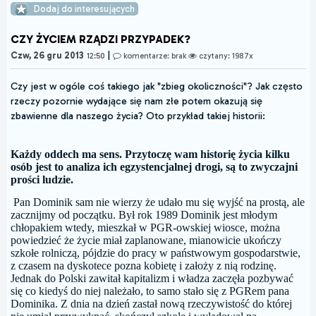
Dodaj do interesujących
CZY ŻYCIEM RZĄDZI PRZYPADEK?
|
Czw, 26 gru 2013
12:50
komentarze: brak
czytany: 1987x
Czy jest w ogóle coś takiego jak "zbieg okoliczności"? Jak często
rzeczy pozornie wydające się nam złe potem okazują się
zbawienne dla naszego życia? Oto przykład takiej historii:
Każdy oddech ma sens. Przytoczę wam historię życia kilku
osób jest to analiza ich egzystencjalnej drogi, są to zwyczajni
prości ludzie.
Pan Dominik sam nie wierzy że udało mu się wyjść na prostą, ale
zacznijmy od początku. Był rok 1989 Dominik jest młodym
chłopakiem wtedy, mieszkał w PGR-owskiej wiosce, można
powiedzieć że życie miał zaplanowane, mianowicie ukończy
szkołe rolniczą, pójdzie do pracy w państwowym gospodarstwie,
z czasem na dyskotece pozna kobietę i założy z nią rodzinę.
Jednak do Polski zawitał kapitalizm i władza zaczęła pozbywać
się co kiedyś do niej należało, to samo stało się z PGRem pana
Dominika. Z dnia na dzień zastał nową rzeczywistość do której