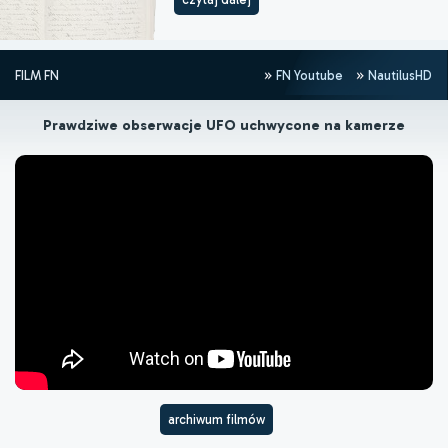
FILM FN
FN Youtube
NautilusHD
Prawdziwe obserwacje UFO uchwycone na kamerze
archiwum filmów