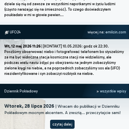
dziele się nią od zawsze ze wszystkimi napotkanymi w życiu ludźmi
(często narażając się na śmieszność). To czego doświadczyłem
poukładało w mi w głowie pewien...
UFO24
więcej na:
emilcin.com
Wt, 12 maj 2026 11:26
| [KONTAKT] 10.05.2026: godz ok 22:30.
Poszliśmy obserwować niebo i fotografować telefonem bo słyszeliśmy
za ma być widoczna stacja kosmiczna stacji nie widzieliśmy, ale
podczas wielu nastu zdjęć po obejrzeniu na jednym zobaczyliśmy
zielone kręgi na niebie, a na poprzednich zobaczyliśmy sos ala (UFO)
niezidentyfikowane i syn zobaczył rozbłysk na niebie.
Dziennik Pokładowy
wszystkie wpisy
Wtorek, 28 lipca 2026
| Wracam do publikacji w Dzienniku
Pokładowym mocnym akcentem. A zresztą... przeczytajcie sami!
czytaj dalej