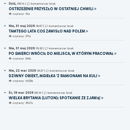
Dziś
,
09:14
|
komentarze: brak
OSTRZEŻENIE PRZYSZŁO W OSTATNIEJ CHWILI
czytany: 34x
Nie, 31 maj 2026
18:07
|
komentarze: brak
TAMTEGO LATA COŚ ZAWISŁO NAD POLEM
czytany: 371x
Nie, 31 maj 2026
19:32
|
komentarze: brak
PO ŚMIERCI WRÓCIŁ DO MIEJSCA, W KTÓRYM PRACOWAŁ
czytany: 248x
Nie, 22 mar 2026
18:27
|
komentarze: brak
DZIWNY OBIEKT, MGIEŁKA 'Z RAMIONAMI NA KULI
czytany: 4028x
Śr, 18 mar 2026
06:41
|
komentarze: brak
WIELKA BRYTANIA (LUTON): SPOTKANIE ZE ZJAWĄ!
czytany: 3547x