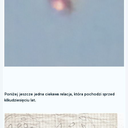
Poniżej jeszcze jedna ciekawa relacja, która pochodzi sprzed
kilkudziesięciu lat.