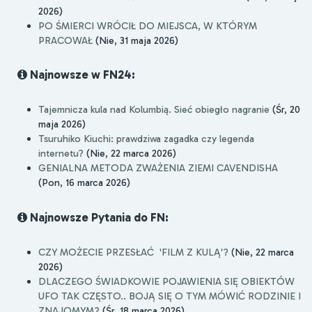
2026)
PO ŚMIERCI WRÓCIŁ DO MIEJSCA, W KTÓRYM
PRACOWAŁ
(Nie, 31 maja 2026)
Najnowsze w FN24:
Tajemnicza kula nad Kolumbią. Sieć obiegło nagranie
(Śr, 20
maja 2026)
Tsuruhiko Kiuchi: prawdziwa zagadka czy legenda
internetu?
(Nie, 22 marca 2026)
GENIALNA METODA ZWAŻENIA ZIEMI CAVENDISHA
(Pon, 16 marca 2026)
Najnowsze Pytania do FN:
CZY MOŻECIE PRZESŁAĆ 'FILM Z KULĄ'?
(Nie, 22 marca
2026)
DLACZEGO ŚWIADKOWIE POJAWIENIA SIĘ OBIEKTÓW
UFO TAK CZĘSTO.. BOJĄ SIĘ O TYM MÓWIĆ RODZINIE I
ZNAJOMYM?
(Śr, 18 marca 2026)