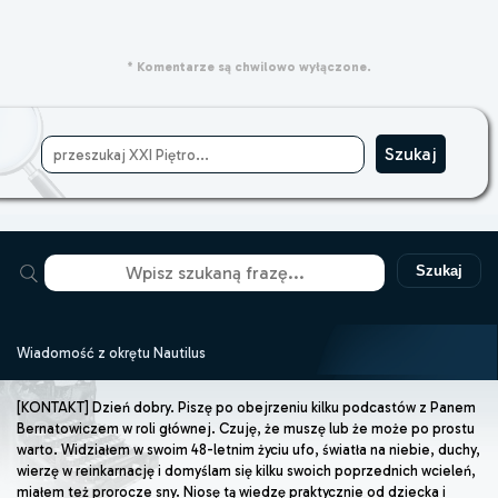
* Komentarze są chwilowo wyłączone.
Szukaj
Wiadomość z okrętu Nautilus
[KONTAKT] Dzień dobry. Piszę po obejrzeniu kilku podcastów z Panem
Bernatowiczem w roli głównej. Czuję, że muszę lub że może po prostu
warto. Widziałem w swoim 48-letnim życiu ufo, światła na niebie, duchy,
wierzę w reinkarnację i domyślam się kilku swoich poprzednich wcieleń,
miałem też prorocze sny. Niosę tą wiedzę praktycznie od dziecka i