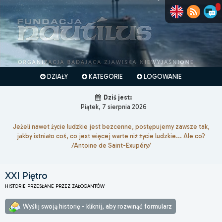
DZIAŁY
KATEGORIE
LOGOWANIE
Dziś jest:
Piątek, 7 sierpnia 2026
Jeżeli nawet życie ludzkie jest bezcenne, postępujemy zawsze tak,
jakby istniało coś, co jest więcej warte niż życie ludzkie... Ale co?
/Antoine de Saint-Exupéry/
XXI Piętro
HISTORIE PRZESŁANE PRZEZ ZAŁOGANTÓW
Wyślij swoją historię - kliknij, aby rozwinąć formularz