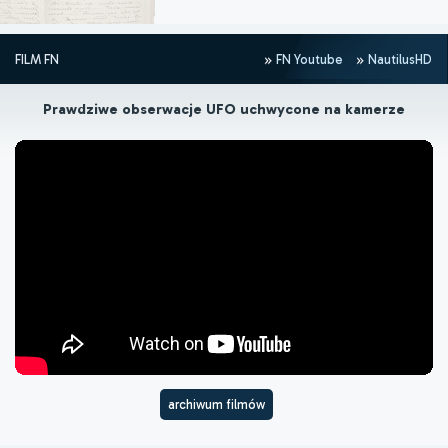
FILM FN
FN Youtube
NautilusHD
Prawdziwe obserwacje UFO uchwycone na kamerze
archiwum filmów