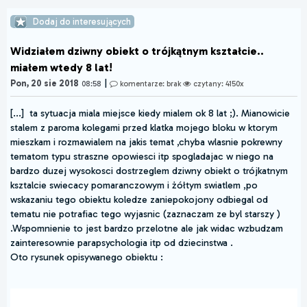
Dodaj do interesujących
Widziałem dziwny obiekt o trójkątnym kształcie..
miałem wtedy 8 lat!
|
Pon, 20 sie 2018
08:58
komentarze: brak
czytany: 4150x
[...] ta sytuacja miala miejsce kiedy mialem ok 8 lat ;). Mianowicie
stalem z paroma kolegami przed klatka mojego bloku w ktorym
mieszkam i rozmawialem na jakis temat ,chyba wlasnie pokrewny
tematom typu straszne opowiesci itp spogladajac w niego na
bardzo duzej wysokosci dostrzeglem dziwny obiekt o trójkatnym
ksztalcie swiecacy pomaranczowym i żółtym swiatlem ,po
wskazaniu tego obiektu koledze zaniepokojony odbiegal od
tematu nie potrafiac tego wyjasnic (zaznaczam ze byl starszy )
.Wspomnienie to jest bardzo przelotne ale jak widac wzbudzam
zainteresownie parapsychologia itp od dziecinstwa .
Oto rysunek opisywanego obiektu :