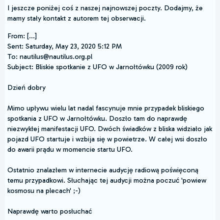
I jeszcze poniżej coś z naszej najnowszej poczty. Dodajmy, że
mamy stały kontakt z autorem tej obserwacji.
From: [...]
Sent: Saturday, May 23, 2020 5:12 PM
To: nautilus@nautilus.org.pl
Subject: Bliskie spotkanie z UFO w Jarnołtówku (2009 rok)
Dzień dobry
Mimo upływu wielu lat nadal fascynuje mnie przypadek bliskiego
spotkania z UFO w Jarnołtówku. Doszło tam do naprawdę
niezwykłej manifestacji UFO. Dwóch świadków z bliska widziało jak
pojazd UFO startuje i wzbija się w powietrze. W całej wsi doszło
do awarii prądu w momencie startu UFO.
Ostatnio znalazłem w internecie audycję radiową poświęconą
temu przypadkowi. Słuchając tej audycji można poczuć 'powiew
kosmosu na plecach' ;-)
Naprawdę warto posłuchać