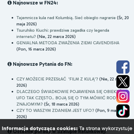
Najnowsze w FN24:
Tajemnicza kula nad Kolumbią. Sieć obiegło nagranie
(Śr, 20
maja 2026)
Tsuruhiko Kiuchi: prawdziwa zagadka czy legenda
internetu?
(Nie, 22 marca 2026)
GENIALNA METODA ZWAŻENIA ZIEMI CAVENDISHA
(Pon, 16 marca 2026)
Najnowsze Pytania do FN:
CZY MOŻECIE PRZESŁAĆ 'FILM Z KULĄ'?
(Nie, 22 marca
2026)
DLACZEGO ŚWIADKOWIE POJAWIENIA SIĘ OBIEKTÓW
UFO TAK CZĘSTO.. BOJĄ SIĘ O TYM MÓWIĆ RODZINIE I
ZNAJOMYM?
(Śr, 18 marca 2026)
CZY TO WASZYM ZDANIEM JEST UFO?
(Pon, 9 marca
2026)
Informacja dotycząca cookies:
Ta strona wykorzystuje
Ostatnie porady w Szalupie Ratunkowej: