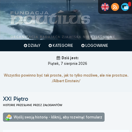
DZIAŁY
KATEGORIE
LOGOWANIE
Dziś jest:
Piątek, 7 sierpnia 2026
Wszystko powinno być tak proste, jak to tylko możliwe, ale nie prostsze.
/Albert Einstein/
XXI Piętro
HISTORIE PRZESŁANE PRZEZ ZAŁOGANTÓW
Wyślij swoją historię - kliknij, aby rozwinąć formularz