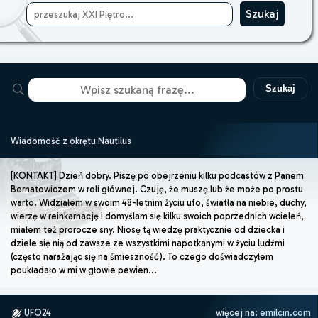
Szukaj
Wiadomość z okrętu Nautilus
[KONTAKT] Dzień dobry. Piszę po obejrzeniu kilku podcastów z Panem
Bernatowiczem w roli głównej. Czuję, że muszę lub że może po prostu
warto. Widziałem w swoim 48-letnim życiu ufo, światła na niebie, duchy,
wierzę w reinkarnację i domyślam się kilku swoich poprzednich wcieleń,
miałem też prorocze sny. Niosę tą wiedzę praktycznie od dziecka i
dziele się nią od zawsze ze wszystkimi napotkanymi w życiu ludźmi
(często narażając się na śmieszność). To czego doświadczyłem
poukładało w mi w głowie pewien...
UFO24
więcej na:
emilcin.com