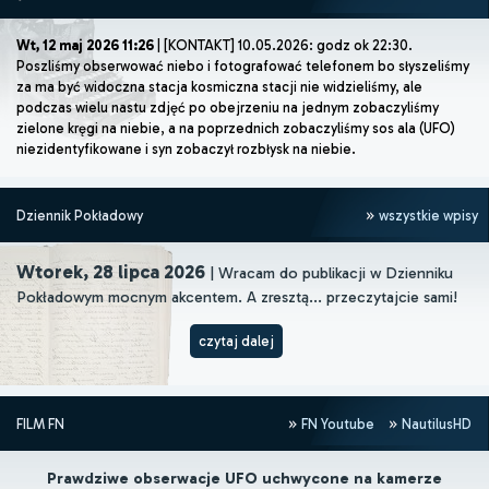
Wt, 12 maj 2026 11:26
| [KONTAKT] 10.05.2026: godz ok 22:30.
Poszliśmy obserwować niebo i fotografować telefonem bo słyszeliśmy
za ma być widoczna stacja kosmiczna stacji nie widzieliśmy, ale
podczas wielu nastu zdjęć po obejrzeniu na jednym zobaczyliśmy
zielone kręgi na niebie, a na poprzednich zobaczyliśmy sos ala (UFO)
niezidentyfikowane i syn zobaczył rozbłysk na niebie.
Dziennik Pokładowy
wszystkie wpisy
Wtorek, 28 lipca 2026
| Wracam do publikacji w Dzienniku
Pokładowym mocnym akcentem. A zresztą... przeczytajcie sami!
czytaj dalej
FILM FN
FN Youtube
NautilusHD
Prawdziwe obserwacje UFO uchwycone na kamerze