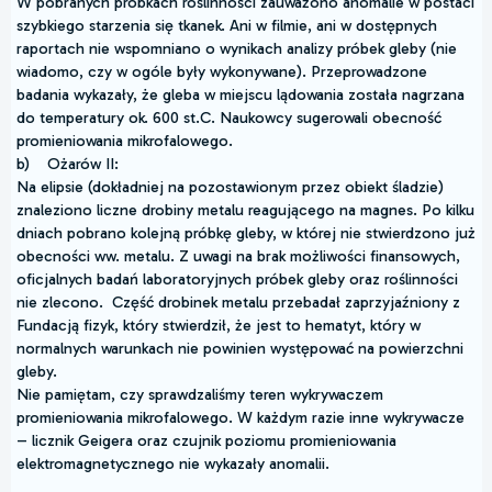
W pobranych próbkach roślinności zauważono anomalie w postaci
szybkiego starzenia się tkanek. Ani w filmie, ani w dostępnych
raportach nie wspomniano o wynikach analizy próbek gleby (nie
wiadomo, czy w ogóle były wykonywane). Przeprowadzone
badania wykazały, że gleba w miejscu lądowania została nagrzana
do temperatury ok. 600 st.C. Naukowcy sugerowali obecność
promieniowania mikrofalowego.
b) Ożarów II:
Na elipsie (dokładniej na pozostawionym przez obiekt śladzie)
znaleziono liczne drobiny metalu reagującego na magnes. Po kilku
dniach pobrano kolejną próbkę gleby, w której nie stwierdzono już
obecności ww. metalu. Z uwagi na brak możliwości finansowych,
oficjalnych badań laboratoryjnych próbek gleby oraz roślinności
nie zlecono. Część drobinek metalu przebadał zaprzyjaźniony z
Fundacją fizyk, który stwierdził, że jest to hematyt, który w
normalnych warunkach nie powinien występować na powierzchni
gleby.
Nie pamiętam, czy sprawdzaliśmy teren wykrywaczem
promieniowania mikrofalowego. W każdym razie inne wykrywacze
– licznik Geigera oraz czujnik poziomu promieniowania
elektromagnetycznego nie wykazały anomalii.