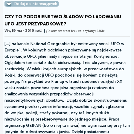
Dodaj do interesujących
CZY TO PODOBIEŃSTWO ŚLADÓW PO LĄDOWANIU
UFO JEST PRZYPADKOWE?
|
Wt, 19 mar 2019
14:52
komentarze: brak
czytany: 2361x
[...] na kanale National Geographic był emitowany serial „UFO w
Europie”. W kolejnych odcinkach pokazywane są najciekawsze
obserwacje UFO, jakie miały miejsce na Starym Kontynencie.
Oglądałem ten serial z dużą ciekawością. I nie ukrywam, z pewną
zazdrością. W wielu krajach europejskich, w przeciwieństwie do
Polski, do obserwacji UFO podchodzi się bowiem z należytą
powagą. Na przykład we Francji w latach siedemdziesiątych XX
wieku została powołana specjalna organizacja rządowa do
analizowania wszystkich przypadków obserwacji
niezidentyfikowanych obiektów. Dzięki dobrze skonstruowanemu
systemowi przekazywania informacji, wszelkie sygnały zgłaszane
do wojska, policji, straży pożarnej, czy też innych służb
niezwłocznie są przekierowywane do jednego miejsca. Praca
organizacji GEIPAN (bo o niej tu mowa) nie ogranicza się przy tym
jedynie do odnotowywania zjawisk. Dzięki posiadanemu