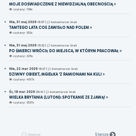
MOJE DOŚWIADCZENIE Z NIEWIDZIALNĄ OBECNOŚCIĄ
czytany: 198x
Nie, 31 maj 2026
18:07
|
komentarze: brak
TAMTEGO LATA COŚ ZAWISŁO NAD POLEM
czytany: 352x
Nie, 31 maj 2026
19:32
|
komentarze: brak
PO ŚMIERCI WRÓCIŁ DO MIEJSCA, W KTÓRYM PRACOWAŁ
czytany: 229x
Nie, 22 mar 2026
18:27
|
komentarze: brak
DZIWNY OBIEKT, MGIEŁKA 'Z RAMIONAMI NA KULI
czytany: 4017x
Śr, 18 mar 2026
06:41
|
komentarze: brak
WIELKA BRYTANIA (LUTON): SPOTKANIE ZE ZJAWĄ!
czytany: 3537x
Starsze
Nowsze