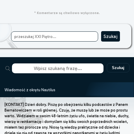
* Komentarze są chwilowo wyłączone.
Szukaj
Wiadomość z okrętu Nautilus
[KONTAKT] Dzień dobry. Piszę po obejrzeniu kilku podcastów z Panem
Bernatowiczem w roli głównej. Czuję, że muszę lub że może po prostu
warto. Widziałem w swoim 48-letnim życiu ufo, światła na niebie, duchy,
wierzę w reinkarnację i domyślam się kilku swoich poprzednich wcieleń,
miałem też prorocze sny. Niosę tą wiedzę praktycznie od dziecka i
dziele się nią od zawsze ze wszystkimi napotkanymi w życiu ludźmi