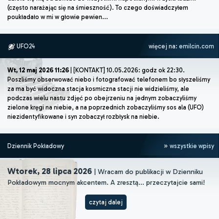
(często narażając się na śmieszność). To czego doświadczyłem
poukładało w mi w głowie pewien...
UFO24
więcej na:
emilcin.com
Wt, 12 maj 2026 11:26
| [KONTAKT] 10.05.2026: godz ok 22:30.
Poszliśmy obserwować niebo i fotografować telefonem bo słyszeliśmy
za ma być widoczna stacja kosmiczna stacji nie widzieliśmy, ale
podczas wielu nastu zdjęć po obejrzeniu na jednym zobaczyliśmy
zielone kręgi na niebie, a na poprzednich zobaczyliśmy sos ala (UFO)
niezidentyfikowane i syn zobaczył rozbłysk na niebie.
Dziennik Pokładowy
wszystkie wpisy
Wtorek, 28 lipca 2026
| Wracam do publikacji w Dzienniku
Pokładowym mocnym akcentem. A zresztą... przeczytajcie sami!
czytaj dalej