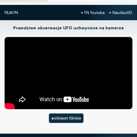
FILM FN
FN Youtube
NautilusHD
Prawdziwe obserwacje UFO uchwycone na kamerze
archiwum filmów