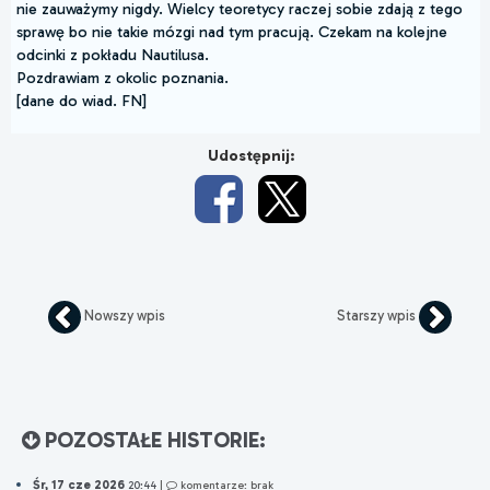
nie zauważymy nigdy. Wielcy teoretycy raczej sobie zdają z tego
sprawę bo nie takie mózgi nad tym pracują. Czekam na kolejne
odcinki z pokładu Nautilusa.
Pozdrawiam z okolic poznania.
[dane do wiad. FN]
Udostępnij:
Nowszy wpis
Starszy wpis
POZOSTAŁE HISTORIE:
Śr, 17 cze 2026
20:44
|
komentarze: brak