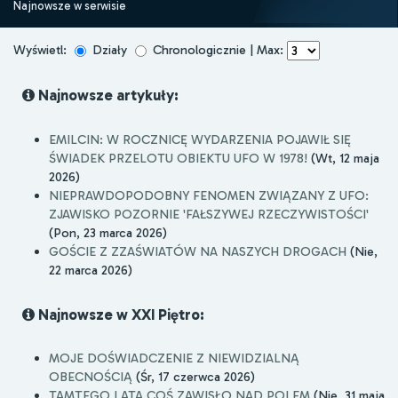
Najnowsze w serwisie
Wyświetl:
Działy
Chronologicznie | Max:
Najnowsze artykuły:
EMILCIN: W ROCZNICĘ WYDARZENIA POJAWIŁ SIĘ
ŚWIADEK PRZELOTU OBIEKTU UFO W 1978!
(Wt, 12 maja
2026)
NIEPRAWDOPODOBNY FENOMEN ZWIĄZANY Z UFO:
ZJAWISKO POZORNIE 'FAŁSZYWEJ RZECZYWISTOŚCI'
(Pon, 23 marca 2026)
GOŚCIE Z ZZAŚWIATÓW NA NASZYCH DROGACH
(Nie,
22 marca 2026)
Najnowsze w XXI Piętro:
MOJE DOŚWIADCZENIE Z NIEWIDZIALNĄ
OBECNOŚCIĄ
(Śr, 17 czerwca 2026)
TAMTEGO LATA COŚ ZAWISŁO NAD POLEM
(Nie, 31 maja