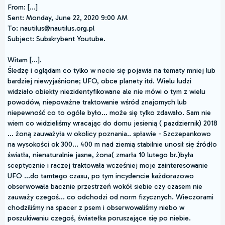
From: [...]
Sent: Monday, June 22, 2020 9:00 AM
To: nautilus@nautilus.org.pl
Subject: Subskrybent Youtube.
Witam [...].
Śledzę i oglądam co tylko w necie się pojawia na tematy mniej lub
bardziej niewyjaśnione; UFO, obce planety itd. Wielu ludzi
widziało obiekty niezidentyfikowane ale nie mówi o tym z wielu
powodów, niepoważne traktowanie wśród znajomych lub
niepewność co to ogóle było... może się tylko zdawało. Sam nie
wiem co widzieliśmy wracając do domu jesienią ( pazdziernik) 2018
... żoną zauważyła w okolicy poznania.. spławie - Szczepankowo
na wysokości ok 300... 400 m nad ziemią stabilnie unosił się źródło
światła, nienaturalnie jasne, żona( zmarła 10 lutego br.)była
sceptycznie i raczej traktowała wcześniej moje zainteresowanie
UFO ...do tamtego czasu, po tym incydencie każdorazowo
obserwowała bacznie przestrzeń wokół siebie czy czasem nie
zauważy czegoś... co odchodzi od norm fizycznych. Wieczorami
chodziliśmy na spacer z psem i obserwowaliśmy niebo w
poszukiwaniu czegoś, światełka poruszające się po niebie.