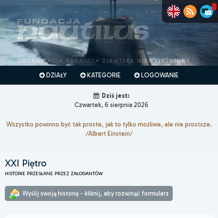
DZIAŁY
KATEGORIE
LOGOWANIE
Dziś jest:
Czwartek, 6 sierpnia 2026
Wszystko powinno być tak proste, jak to tylko możliwe, ale nie prostsze.
/Albert Einstein/
XXI Piętro
HISTORIE PRZESŁANE PRZEZ ZAŁOGANTÓW
Wyślij swoją historię - kliknij, aby rozwinąć formularz