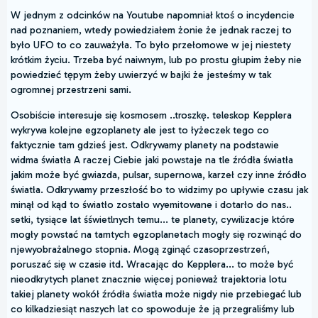
W jednym z odcinków na Youtube napomniał ktoś o incydencie
nad poznaniem, wtedy powiedziałem żonie że jednak raczej to
było UFO to co zauważyła. To było przełomowe w jej niestety
krótkim życiu. Trzeba być naiwnym, lub po prostu głupim żeby nie
powiedzieć tępym żeby uwierzyć w bajki że jesteśmy w tak
ogromnej przestrzeni sami.
Osobiście interesuje się kosmosem ..troszkę. teleskop Kepplera
wykrywa kolejne egzoplanety ale jest to łyżeczek tego co
faktycznie tam gdzieś jest. Odkrywamy planety na podstawie
widma światła A raczej Ciebie jaki powstaje na tle źródła światła
jakim może być gwiazda, pulsar, supernowa, karzeł czy inne źródło
światła. Odkrywamy przeszłość bo to widzimy po upływie czasu jak
minął od kąd to światło zostało wyemitowane i dotarło do nas..
setki, tysiące lat śświetlnych temu... te planety, cywilizacje które
mogły powstać na tamtych egzoplanetach mogły się rozwinąć do
njewyobrażalnego stopnia. Mogą zginąć czasoprzestrzeń,
poruszać się w czasie itd. Wracając do Kepplera... to może być
nieodkrytych planet znacznie więcej ponieważ trajektoria lotu
takiej planety wokół źródła światła może nigdy nie przebiegać lub
co kilkadziesiąt naszych lat co spowoduje że ją przegraliśmy lub