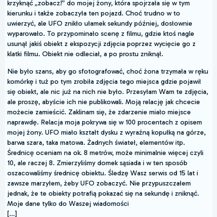
krzyknąć „zobacz!” do mojej żony, która spojrzała się w tym
kierunku i także zobaczyła ten pojazd. Choć trudno w to
uwierzyć, ale UFO znikło ułamek sekundy później, dosłownie
wyparowało. To przypominało scenę z filmu, gdzie ktoś nagle
usunął jakiś obiekt z ekspozycji zdjęcia poprzez wycięcie go z
klatki filmu. Obiekt nie odleciał, a po prostu zniknął.
Nie było szans, aby go sfotografować, choć żona trzymała w ręku
komórkę i tuż po tym zrobiła zdjęcia tego miejsca gdzie pojawił
się obiekt, ale nic już na nich nie było. Przesyłam Wam te zdjęcia,
ale proszę, abyście ich nie publikowali. Moją relację jak chcecie
możecie zamieścić. Zaklinam się, że zdarzenie miało miejsce
naprawdę. Relacja moja pokrywa się w 100 procentach z opisem
mojej żony. UFO miało kształt dysku z wyraźną kopułką na górze,
barwa szara, taka matowa. Żadnych świateł, elementów itp.
Średnicę oceniam na ok. 8 metrów, może minimalnie więcej czyli
10, ale raczej 8. Zmierzyliśmy domek sąsiada i w ten sposób
oszacowaliśmy średnicę obiektu. Śledzę Wasz serwis od 15 lat i
zawsze marzyłem, żeby UFO zobaczyć. Nie przypuszczałem
jednak, że te obiekty potrafią pokazać się na sekundę i zniknąć.
Moje dane tylko do Waszej wiadomości
[…]