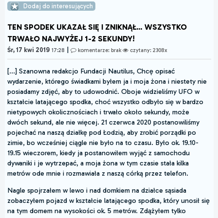
Dodaj do interesujących
TEN SPODEK UKAZAŁ SIĘ I ZNIKNĄŁ… WSZYSTKO
TRWAŁO NAJWYŻEJ 1-2 SEKUNDY!
|
Śr, 17 kwi 2019
17:28
komentarze: brak
czytany: 2308x
[...] Szanowna redakcjo Fundacji Nautilus, Chcę opisać
wydarzenie, którego świadkami byłem ja i moja żona i niestety nie
posiadamy zdjęć, aby to udowodnić. Oboje widzieliśmy UFO w
kształcie latającego spodka, choć wszystko odbyło się w bardzo
nietypowych okolicznościach i trwało około sekundy, może
dwóch sekund, ale nie więcej. 21 czerwca 2020 postanowiliśmy
pojechać na naszą działkę pod Łodzią, aby zrobić porządki po
zimie, bo wcześniej ciągle nie było na to czasu. Było ok. 19.10-
19.15 wieczorem, kiedy ja postanowiłem wyjąć z samochodu
dywaniki i je wytrzepać, a moja żona w tym czasie stała kilka
metrów ode mnie i rozmawiała z naszą córką przez telefon.
Nagle spojrzałem w lewo i nad domkiem na działce sąsiada
zobaczyłem pojazd w kształcie latającego spodka, który unosił się
na tym domem na wysokości ok. 5 metrów. Zdążyłem tylko