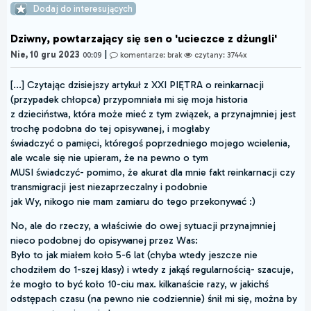
Dodaj do interesujących
Dziwny, powtarzający się sen o 'ucieczce z dżungli'
|
Nie, 10 gru 2023
00:09
komentarze: brak
czytany: 3744x
[...] Czytając dzisiejszy artykuł z XXI PIĘTRA o reinkarnacji
(przypadek chłopca) przypomniała mi się moja historia
z dzieciństwa, która może mieć z tym związek, a przynajmniej jest
trochę podobna do tej opisywanej, i mogłaby
świadczyć o pamięci, któregoś poprzedniego mojego wcielenia,
ale wcale się nie upieram, że na pewno o tym
MUSI świadczyć- pomimo, że akurat dla mnie fakt reinkarnacji czy
transmigracji jest niezaprzeczalny i podobnie
jak Wy, nikogo nie mam zamiaru do tego przekonywać :)
No, ale do rzeczy, a właściwie do owej sytuacji przynajmniej
nieco podobnej do opisywanej przez Was:
Było to jak miałem koło 5-6 lat (chyba wtedy jeszcze nie
chodziłem do 1-szej klasy) i wtedy z jakąś regularnością- szacuje,
że mogło to być koło 10-ciu max. kilkanaście razy, w jakichś
odstępach czasu (na pewno nie codziennie) śnił mi się, można by