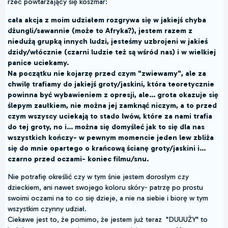
rzec powtarzający się koszmar:
cała akcja z moim udziałem rozgrywa się w jakiejś chyba
dżungli/sawannie (może to Afryka?), jestem razem z
niedużą grupką innych ludzi, jesteśmy uzbrojeni w jakieś
dzidy/włócznie (czarni ludzie też są wśród nas) i w wielkiej
panice uciekamy.
Na początku nie kojarzę przed czym "zwiewamy", ale za
chwilę trafiamy do jakiejś groty/jaskini, która teoretycznie
powinna być wybawieniem z opresji, ale... grota okazuje się
ślepym zaułkiem, nie można jej zamknąć niczym, a to przed
czym wszyscy uciekają to stado lwów, które za nami trafia
do tej groty, no i... można się domyśleć jak to się dla nas
wszystkich kończy- w pewnym momencie jeden lew zbliża
się do mnie opartego o krańcową ścianę groty/jaskini i...
czarno przed oczami- koniec filmu/snu.
Nie potrafię określić czy w tym śnie jestem dorosłym czy
dzieckiem, ani nawet swojego koloru skóry- patrzę po prostu
swoimi oczami na to co się dzieje, a nie na siebie i biorę w tym
wszystkim czynny udział.
Ciekawe jest to, że pomimo, że jestem już teraz "DUUUŻY" to