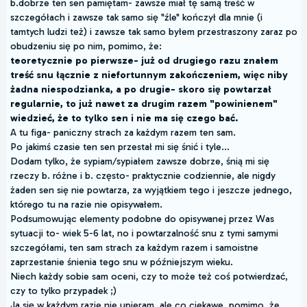
b.dobrze ten sen pamiętam- zawsze miał tę samą treść w
szczegółach i zawsze tak samo się "źle" kończył dla mnie (i
tamtych ludzi też) i zawsze tak samo byłem przestraszony zaraz po
obudzeniu się po nim, pomimo, że:
teoretycznie po pierwsze- już od drugiego razu znałem
treść snu łącznie z niefortunnym zakończeniem, więc niby
żadna niespodzianka, a po drugie- skoro się powtarzał
regularnie, to już nawet za drugim razem "powinienem"
wiedzieć, że to tylko sen i nie ma się czego bać.
A tu figa- paniczny strach za każdym razem ten sam.
Po jakimś czasie ten sen przestał mi się śnić i tyle...
Dodam tylko, że sypiam/sypiałem zawsze dobrze, śnią mi się
rzeczy b. różne i b. często- praktycznie codziennie, ale nigdy
żaden sen się nie powtarza, za wyjątkiem tego i jeszcze jednego,
którego tu na razie nie opisywałem.
Podsumowując elementy podobne do opisywanej przez Was
sytuacji to- wiek 5-6 lat, no i powtarzalność snu z tymi samymi
szczegółami, ten sam strach za każdym razem i samoistne
zaprzestanie śnienia tego snu w późniejszym wieku.
Niech każdy sobie sam oceni, czy to może też coś potwierdzać,
czy to tylko przypadek ;)
Ja się w każdym razie nie upieram, ale co ciekawe, pomimo, że