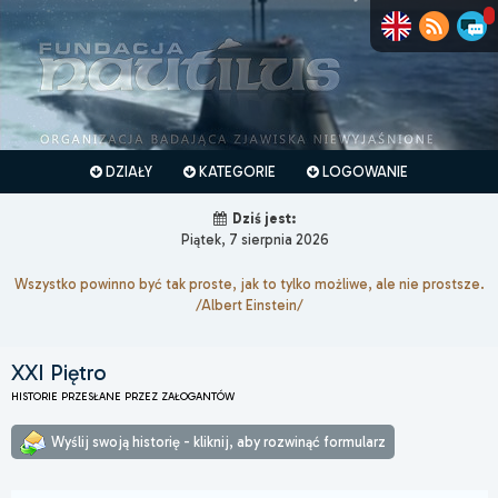
DZIAŁY
KATEGORIE
LOGOWANIE
Dziś jest:
Piątek, 7 sierpnia 2026
Wszystko powinno być tak proste, jak to tylko możliwe, ale nie prostsze.
/Albert Einstein/
XXI Piętro
HISTORIE PRZESŁANE PRZEZ ZAŁOGANTÓW
Wyślij swoją historię - kliknij, aby rozwinąć formularz