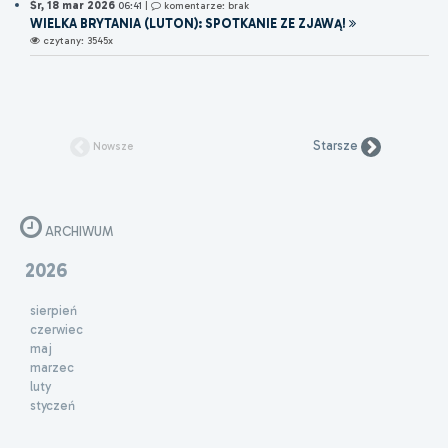
Śr, 18 mar 2026
06:41
|
komentarze: brak
WIELKA BRYTANIA (LUTON): SPOTKANIE ZE ZJAWĄ!
czytany: 3545x
Starsze
Nowsze
ARCHIWUM
2026
sierpień
czerwiec
maj
marzec
luty
styczeń