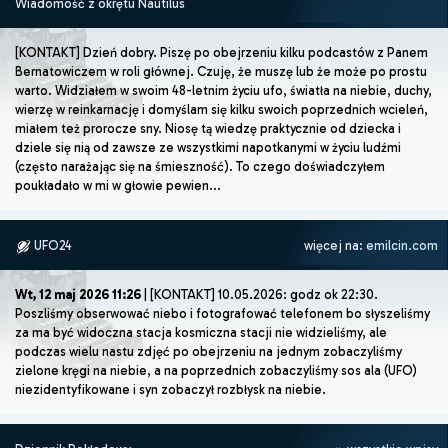
Wiadomość z okrętu Nautilus
[KONTAKT] Dzień dobry. Piszę po obejrzeniu kilku podcastów z Panem
Bernatowiczem w roli głównej. Czuję, że muszę lub że może po prostu
warto. Widziałem w swoim 48-letnim życiu ufo, światła na niebie, duchy,
wierzę w reinkarnację i domyślam się kilku swoich poprzednich wcieleń,
miałem też prorocze sny. Niosę tą wiedzę praktycznie od dziecka i
dziele się nią od zawsze ze wszystkimi napotkanymi w życiu ludźmi
(często narażając się na śmieszność). To czego doświadczyłem
poukładało w mi w głowie pewien...
UFO24
więcej na:
emilcin.com
Wt, 12 maj 2026 11:26
| [KONTAKT] 10.05.2026: godz ok 22:30.
Poszliśmy obserwować niebo i fotografować telefonem bo słyszeliśmy
za ma być widoczna stacja kosmiczna stacji nie widzieliśmy, ale
podczas wielu nastu zdjęć po obejrzeniu na jednym zobaczyliśmy
zielone kręgi na niebie, a na poprzednich zobaczyliśmy sos ala (UFO)
niezidentyfikowane i syn zobaczył rozbłysk na niebie.