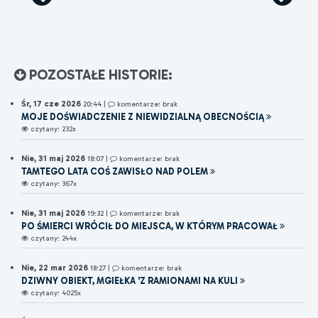
POZOSTAŁE HISTORIE:
Śr, 17 cze 2026
20:44
|
komentarze: brak
MOJE DOŚWIADCZENIE Z NIEWIDZIALNĄ OBECNOŚCIĄ
czytany: 232x
Nie, 31 maj 2026
18:07
|
komentarze: brak
TAMTEGO LATA COŚ ZAWISŁO NAD POLEM
czytany: 367x
Nie, 31 maj 2026
19:32
|
komentarze: brak
PO ŚMIERCI WRÓCIŁ DO MIEJSCA, W KTÓRYM PRACOWAŁ
czytany: 244x
Nie, 22 mar 2026
18:27
|
komentarze: brak
DZIWNY OBIEKT, MGIEŁKA 'Z RAMIONAMI NA KULI
czytany: 4025x