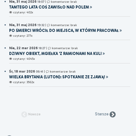
Nie, 31 maj 2026
18:07
|
komentarze: brak
TAMTEGO LATA COŚ ZAWISŁO NAD POLEM
czytany: 402x
Nie, 31 maj 2026
19:32
|
komentarze: brak
PO ŚMIERCI WRÓCIŁ DO MIEJSCA, W KTÓRYM PRACOWAŁ
czytany: 277x
Nie, 22 mar 2026
18:27
|
komentarze: brak
DZIWNY OBIEKT, MGIEŁKA 'Z RAMIONAMI NA KULI
czytany: 4045x
Śr, 18 mar 2026
06:41
|
komentarze: brak
WIELKA BRYTANIA (LUTON): SPOTKANIE ZE ZJAWĄ!
czytany: 3562x
Starsze
Nowsze