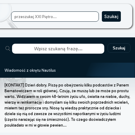
Szukaj
Wiadomość z okrętu Nautilus
[KONTAKT] Dzień dobry. Piszę po obejrzeniu kilku podcastów z Panem
Bernatowiczem w roli głównej. Czuję, że muszę lub że może po prostu
warto. Widziałem w swoim 48-letnim życiu ufo, światła na niebie, duchy,
wierzę w reinkarnację i domyślam się kilku swoich poprzednich wcieleń,
miałem też prorocze sny. Niosę tą wiedzę praktycznie od dziecka i
dziele się nią od zawsze ze wszystkimi napotkanymi w życiu ludźmi
(często narażając się na śmieszność). To czego doświadczyłem
poukładało w mi w głowie pewien...