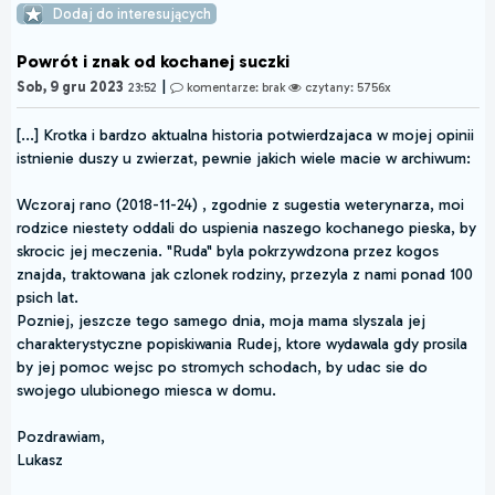
Dodaj do interesujących
Powrót i znak od kochanej suczki
|
Sob, 9 gru 2023
23:52
komentarze: brak
czytany: 5756x
[...] Krotka i bardzo aktualna historia potwierdzajaca w mojej opinii
istnienie duszy u zwierzat, pewnie jakich wiele macie w archiwum:
Wczoraj rano (2018-11-24) , zgodnie z sugestia weterynarza, moi
rodzice niestety oddali do uspienia naszego kochanego pieska, by
skrocic jej meczenia. "Ruda" byla pokrzywdzona przez kogos
znajda, traktowana jak czlonek rodziny, przezyla z nami ponad 100
psich lat.
Pozniej, jeszcze tego samego dnia, moja mama slyszala jej
charakterystyczne popiskiwania Rudej, ktore wydawala gdy prosila
by jej pomoc wejsc po stromych schodach, by udac sie do
swojego ulubionego miesca w domu.
Pozdrawiam,
Lukasz