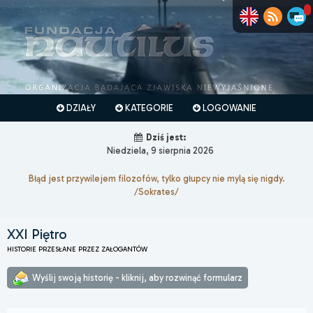
DZIAŁY
KATEGORIE
LOGOWANIE
Dziś jest:
Niedziela, 9 sierpnia 2026
Błąd jest przywilejem filozofów, tylko głupcy nie mylą się nigdy.
/Sokrates/
XXI Piętro
HISTORIE PRZESŁANE PRZEZ ZAŁOGANTÓW
Wyślij swoją historię - kliknij, aby rozwinąć formularz