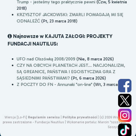
Trump - jesteśmy tego praktycznie pewni
(Czw, 5 kwietnia
2018)
KRZYSZTOF JACKOWSKI: ZMARLI POMAGAJĄ MI SIĘ
ODNALEŹĆ
(Pt, 23 marca 2018)
Najnowsze w KAJUTA ZAŁOGI: PROJEKTY
FUNDACJI NAUTILUS:
UFO nad Olszówką 2008/2009
(Nie, 8 marca 2026)
CZY NA OBCYCH PLANETACH JEST... NACJONALIZM,
SĄ GREANICE, PAŃSTWA I EGOISTYCZMA GRA Z
SĄSIEDNIMI PAŃSTWAMI?
(Pt, 6 marca 2026)
Z POCZTY DO FN - Annunaki "on-line"
(Wt, 3 marca 2026)
Wersja [Lo-Fi]
Regulamin serwisu
|
Polityka prywatności
|
(c) 2026 Wszelkie
prawa zastrzeżone - Fundacja Nautilus |
Wykonanie portalu:
Marcin "szczygliś"
Szczygliński