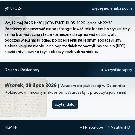
UFO24
więcej na:
emilcin.com
Wt, 12 maj 2026 11:26
| [KONTAKT] 10.05.2026: godz ok 22:30.
Poszliśmy obserwować niebo i fotografować telefonem bo słyszeliśmy
za ma być widoczna stacja kosmiczna stacji nie widzieliśmy, ale
podczas wielu nastu zdjęć po obejrzeniu na jednym zobaczyliśmy
zielone kręgi na niebie, a na poprzednich zobaczyliśmy sos ala (UFO)
niezidentyfikowane i syn zobaczył rozbłysk na niebie.
Dziennik Pokładowy
wszystkie wpisy
Wtorek, 28 lipca 2026
| Wracam do publikacji w Dzienniku
Pokładowym mocnym akcentem. A zresztą... przeczytajcie sami!
czytaj dalej
FILM FN
FN Youtube
NautilusHD