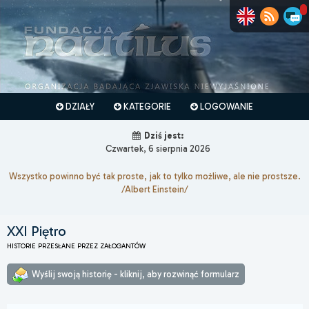
DZIAŁY
KATEGORIE
LOGOWANIE
Dziś jest:
Czwartek, 6 sierpnia 2026
Wszystko powinno być tak proste, jak to tylko możliwe, ale nie prostsze.
/Albert Einstein/
XXI Piętro
HISTORIE PRZESŁANE PRZEZ ZAŁOGANTÓW
Wyślij swoją historię - kliknij, aby rozwinąć formularz