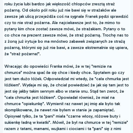
roku życia lubi bardzo jak większość chłopców zresztą straż
pożarną. Od około pół roku już nie bawi się w strażaków ale
zawsze jak ulicą przejeżdża coś na sygnale Franek pędzi sprawdzić
czy to nie straż pożarna. Ale najciekawsze jest to, że mimo to
pytany kim chce zostać zawsze mówi, że strażakiem. Pytany o to
co chce na prezent zawsze mówi, że straż pożarną. Trochę nas to
z żoną już irytuje bo ma mnóstwo zabawek związanych ze strażą
pożarną, którymi się już nie bawi, a zawsze ekstremalnie się upiera,
że "straż pożarna!".
Wracając do opowieści Franka mówi, że w tej "remizie na
chmurce" można spać ile się chce i kiedy chce. Spytałem go czy
jest tam dużo łóżek. Odpowiedział mi wtedy, że "cała chmurka jest
łóżkiem". Wydaje mi się, że chciał powiedzieć że jak się tam jest to
jest się jakby takim sennym albo w stanie snu. Stąd ten zwrot, że
"cała chmurka jest łóżkiem". Opowiadał również, że miał na
chmurce "opiekunkę". Wymienił raz nawet jej imię ale było tak
skomplikowane, że nawet nie byłem w stanie je zapamiętać.
Opisywał tylko, że ta "pani" miała "czarne włosy, różowe buty i
sukienkę ładną w kwiatki". Mówił, że był na chmurce w tej "remizie"
razem z tatami, mamami, wujkami i ciociami i ta "pani" się z nimi