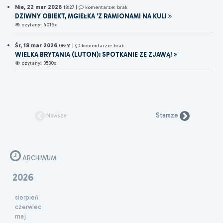
Nie, 22 mar 2026
18:27
|
komentarze: brak
DZIWNY OBIEKT, MGIEŁKA 'Z RAMIONAMI NA KULI
czytany: 4016x
Śr, 18 mar 2026
06:41
|
komentarze: brak
WIELKA BRYTANIA (LUTON): SPOTKANIE ZE ZJAWĄ!
czytany: 3530x
Starsze
Nowsze
ARCHIWUM
2026
sierpień
czerwiec
maj