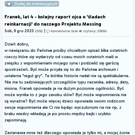
Dodaj do interesujących
Franek, lat 4 - kolejny raport ojca o 'śladach
reinkarnacji' do naszego Projektu Messing
|
Sob, 9 gru 2023
23:52
komentarze: brak
czytany: 2688x
Dzień dobry,
w nawiązaniu do Państwa prośby chciałbym opisać kilka ostatnich
rzeczy które się wydarzyły od czasu moich ostatnich maili w
związku z wspomnieniami mojego syna i podzielić się garścią
spostrzeżeń. Być może przyda się to do Państwa archiwum i
ustalenia "reguł gry". Te krótkie historie nadal nie są spektakularne.
Nie ma tu zadziwiających szczegółów typu nazwiska, adresy, daty,
imiona. Franek opowiada je na dużym poziomie ogólności. Być
może wynika to z jego zasobu słów? Być może wspomnienia nie
są wyraźne? Być może więcej dzieci opowiada swoim rodzicom
swoje wspomnienia ale Ci nie będąc wyczulonymi na nie np. z
braku wiedzy wkładają je po prostu między bajki i szybko
zapominają.
Zastanawia mnie też dlaczego opowiada je tylko mi, a mojej żonie