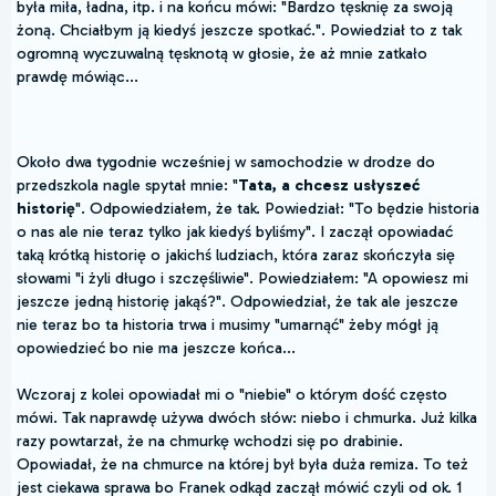
była miła, ładna, itp. i na końcu mówi: "Bardzo tęsknię za swoją
żoną. Chciałbym ją kiedyś jeszcze spotkać.". Powiedział to z tak
ogromną wyczuwalną tęsknotą w głosie, że aż mnie zatkało
prawdę mówiąc...
Około dwa tygodnie wcześniej w samochodzie w drodze do
przedszkola nagle spytał mnie: "
Tata, a chcesz usłyszeć
historię
". Odpowiedziałem, że tak. Powiedział: "To będzie historia
o nas ale nie teraz tylko jak kiedyś byliśmy". I zaczął opowiadać
taką krótką historię o jakichś ludziach, która zaraz skończyła się
słowami "i żyli długo i szczęśliwie". Powiedziałem: "A opowiesz mi
jeszcze jedną historię jakąś?". Odpowiedział, że tak ale jeszcze
nie teraz bo ta historia trwa i musimy "umarnąć" żeby mógł ją
opowiedzieć bo nie ma jeszcze końca...
Wczoraj z kolei opowiadał mi o "niebie" o którym dość często
mówi. Tak naprawdę używa dwóch słów: niebo i chmurka. Już kilka
razy powtarzał, że na chmurkę wchodzi się po drabinie.
Opowiadał, że na chmurce na której był była duża remiza. To też
jest ciekawa sprawa bo Franek odkąd zaczął mówić czyli od ok. 1