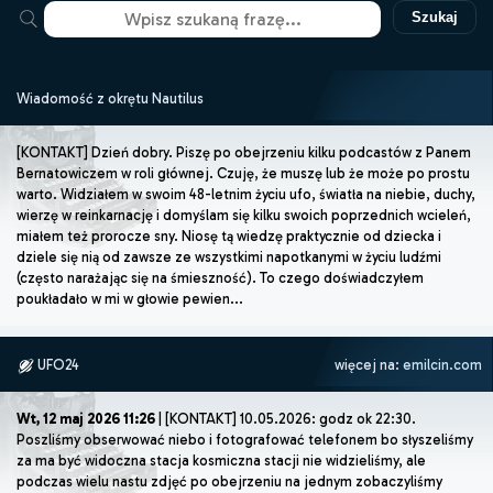
Szukaj
Wiadomość z okrętu Nautilus
[KONTAKT] Dzień dobry. Piszę po obejrzeniu kilku podcastów z Panem
Bernatowiczem w roli głównej. Czuję, że muszę lub że może po prostu
warto. Widziałem w swoim 48-letnim życiu ufo, światła na niebie, duchy,
wierzę w reinkarnację i domyślam się kilku swoich poprzednich wcieleń,
miałem też prorocze sny. Niosę tą wiedzę praktycznie od dziecka i
dziele się nią od zawsze ze wszystkimi napotkanymi w życiu ludźmi
(często narażając się na śmieszność). To czego doświadczyłem
poukładało w mi w głowie pewien...
UFO24
więcej na:
emilcin.com
Wt, 12 maj 2026 11:26
| [KONTAKT] 10.05.2026: godz ok 22:30.
Poszliśmy obserwować niebo i fotografować telefonem bo słyszeliśmy
za ma być widoczna stacja kosmiczna stacji nie widzieliśmy, ale
podczas wielu nastu zdjęć po obejrzeniu na jednym zobaczyliśmy