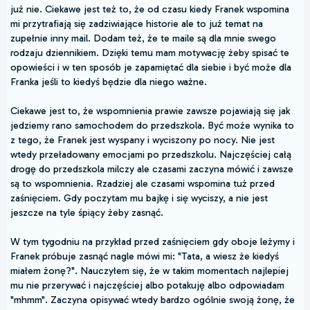
już nie. Ciekawe jest też to, że od czasu kiedy Franek wspomina
mi przytrafiają się zadziwiające historie ale to już temat na
zupełnie inny mail. Dodam też, że te maile są dla mnie swego
rodzaju dziennikiem. Dzięki temu mam motywację żeby spisać te
opowieści i w ten sposób je zapamiętać dla siebie i być może dla
Franka jeśli to kiedyś będzie dla niego ważne.
Ciekawe jest to, że wspomnienia prawie zawsze pojawiają się jak
jedziemy rano samochodem do przedszkola. Być może wynika to
z tego, że Franek jest wyspany i wyciszony po nocy. Nie jest
wtedy przeładowany emocjami po przedszkolu. Najczęściej całą
drogę do przedszkola milczy ale czasami zaczyna mówić i zawsze
są to wspomnienia. Rzadziej ale czasami wspomina tuż przed
zaśnięciem. Gdy poczytam mu bajkę i się wyciszy, a nie jest
jeszcze na tyle śpiący żeby zasnąć.
W tym tygodniu na przykład przed zaśnięciem gdy oboje leżymy i
Franek próbuje zasnąć nagle mówi mi: "Tata, a wiesz że kiedyś
miałem żonę?". Nauczyłem się, że w takim momentach najlepiej
mu nie przerywać i najczęściej albo potakuję albo odpowiadam
"mhmm". Zaczyna opisywać wtedy bardzo ogólnie swoją żonę, że