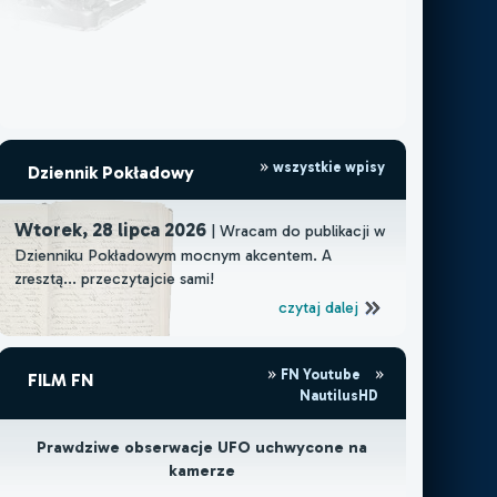
wszystkie wpisy
Dziennik Pokładowy
Wtorek, 28 lipca 2026
| Wracam do publikacji w
Dzienniku Pokładowym mocnym akcentem. A
zresztą... przeczytajcie sami!
czytaj dalej
FN Youtube
FILM FN
NautilusHD
Prawdziwe obserwacje UFO uchwycone na
kamerze