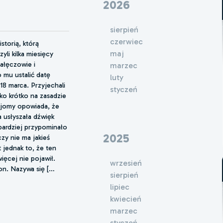
2026
sierpień
czerwiec
torią, którą
maj
li kilka miesięcy
Nałęczowie i
marzec
 mu ustalić datę
luty
18 marca. Przyjechali
styczeń
ko krótko na zasadzie
ajomy opowiada, że
 usłyszała dźwięk
bardziej przypominało
2025
zy nie ma jakieś
t jednak to, że ten
więcej nie pojawił.
wrzesień
on. Nazywa się […
sierpień
lipiec
kwiecień
marzec
styczeń