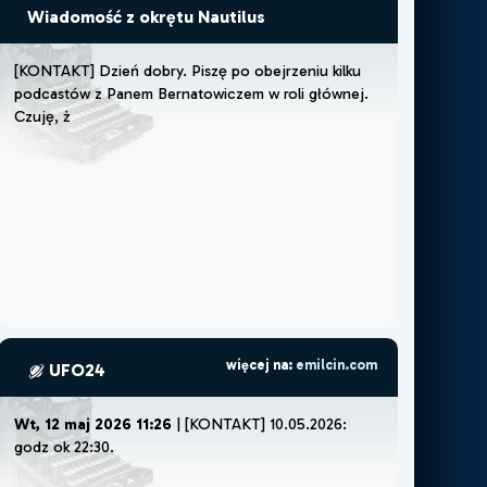
Wiadomość z okrętu Nautilus
[
K
O
N
T
A
K
T
]
D
z
i
e
ń
d
o
b
r
y
.
P
i
s
z
ę
p
o
o
b
e
j
r
z
e
n
i
u
k
i
l
k
u
p
o
d
c
a
s
t
ó
w
z
P
a
n
e
m
B
e
r
n
a
t
o
w
i
c
z
e
m
w
r
o
l
i
g
ł
ó
w
n
e
j
.
C
z
u
j
ę
,
ż
e
m
u
s
z
ę
l
u
b
ż
e
m
o
ż
e
więcej na:
emilcin.com
UFO24
Wt, 12 maj 2026 11:26
| [KONTAKT] 10.05.2026:
godz ok 22:30.