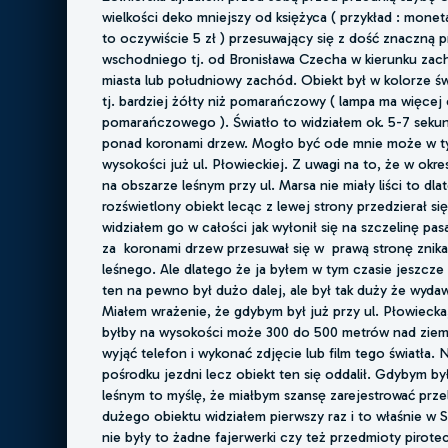
wielkości deko mniejszy od księżyca ( przykład : monet
to oczywiście 5 zł ) przesuwający się z dość znaczną p
wschodniego tj. od Bronisława Czecha w kierunku zac
miasta lub południowy zachód. Obiekt był w kolorze ś
tj. bardziej żółty niż pomarańczowy ( lampa ma więcej
pomarańczowego ). Światło to widziałem ok. 5-7 sekun
ponad koronami drzew. Mogło być ode mnie może w t
wysokości już ul. Płowieckiej. Z uwagi na to, że w ok
na obszarze leśnym przy ul. Marsa nie miały liści to dla
rozświetlony obiekt lecąc z lewej strony przedzierał si
widziałem go w całości jak wyłonił się na szczelinę pas
za koronami drzew przesuwał się w prawą stronę znika
leśnego. Ale dlatego że ja byłem w tym czasie jeszcze 
ten na pewno był dużo dalej, ale był tak duży że wydawa
Miałem wrażenie, że gdybym był już przy ul. Płowieck
byłby na wysokości może 300 do 500 metrów nad ziem
wyjąć telefon i wykonać zdjęcie lub film tego światła.
pośrodku jezdni lecz obiekt ten się oddalił. Gdybym b
leśnym to myślę, że miałbym szansę zarejestrować przel
dużego obiektu widziałem pierwszy raz i to właśnie w
nie były to żadne fajerwerki czy też przedmioty pirot