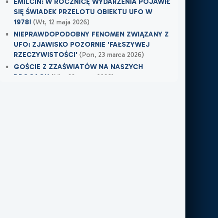
EMILCIN: W ROCZNICĘ WYDARZENIA POJAWIŁ
SIĘ ŚWIADEK PRZELOTU OBIEKTU UFO W
1978!
(Wt, 12 maja 2026)
NIEPRAWDOPODOBNY FENOMEN ZWIĄZANY Z
UFO: ZJAWISKO POZORNIE 'FAŁSZYWEJ
RZECZYWISTOŚCI'
(Pon, 23 marca 2026)
GOŚCIE Z ZZAŚWIATÓW NA NASZYCH
DROGACH
(Nie, 22 marca 2026)
Najnowsze w XXI Piętro:
OSTRZEŻENIE PRZYSZŁO W OSTATNIEJ
CHWILI
(
Dziś
)
TAMTEGO LATA COŚ ZAWISŁO NAD POLEM
(Nie, 31 maja 2026)
PO ŚMIERCI WRÓCIŁ DO MIEJSCA, W KTÓRYM
PRACOWAŁ
(Nie, 31 maja 2026)
Najnowsze w FN24:
Tajemnicza kula nad Kolumbią. Sieć obiegło