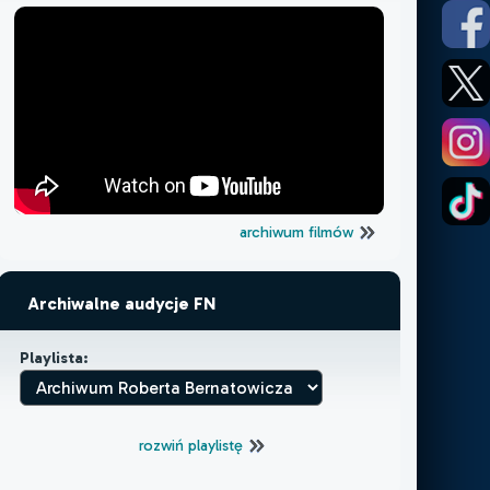
archiwum filmów
Archiwalne audycje FN
Playlista:
rozwiń playlistę