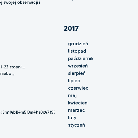
j swojej obserwacji i
2017
grudzień
listopad
październik
wrzesień
-22 stopni...
sierpień
niebo.„
lipiec
czerwiec
maj
kwiecień
marzec
!3m1!4b1!4m5!3m4!1s0x471935fa9ecb330d:0xc12524e7d86714c9!8m2!3d
luty
styczeń