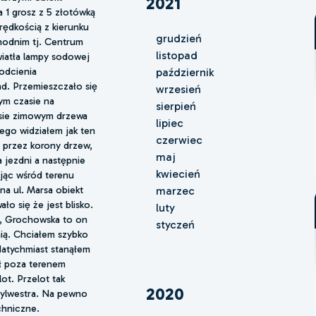
2021
a 1 grosz z 5 złotówką
rędkością z kierunku
grudzień
hodnim tj. Centrum
listopad
wiatła lampy sodowej
 odcienia
październik
d. Przemieszczało się
wrzesień
ym czasie na
sierpień
resie zimowym drzewa
lipiec
tego widziałem jak ten
czerwiec
ę przez korony drzew,
maj
a jezdni a następnie
kwiecień
jąc wśród terenu
na ul. Marsa obiekt
marzec
ło się że jest blisko.
luty
a, Grochowska to on
styczeń
ią. Chciałem szybko
 Natychmiast stanąłem
ył poza terenem
ot. Przelot tak
2020
 Sylwestra. Na pewno
echniczne.