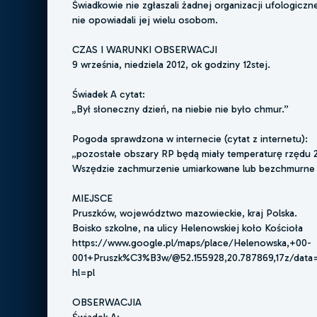
Świadkowie nie zgłaszali żadnej organizacji ufologiczne
nie opowiadali jej wielu osobom.
CZAS I WARUNKI OBSERWACJI
9 września, niedziela 2012, ok godziny 12stej.
Świadek A cytat:
„Był słoneczny dzień, na niebie nie było chmur.”
Pogoda sprawdzona w internecie (cytat z internetu):
„pozostałe obszary RP będą miały temperaturę rzędu 21
Wszędzie zachmurzenie umiarkowane lub bezchmurne 
MIEJSCE
Pruszków, województwo mazowieckie, kraj Polska.
Boisko szkolne, na ulicy Helenowskiej koło Kościoła
https://www.google.pl/maps/place/Helenowska,+00-
001+Pruszk%C3%B3w/@52.155928,20.787869,17z/data=
hl=pl
OBSERWACJIA
Świadek A: