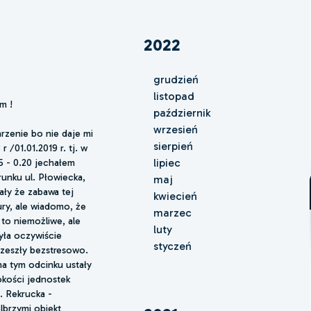
2022
grudzień
listopad
m !
październik
wrzesień
rzenie bo nie daje mi
sierpień
 /01.01.2019 r. tj. w
lipiec
15 - 0.20 jechałem
nku ul. Płowiecka,
maj
ły że zabawa tej
kwiecień
ury, ale wiadomo, że
marzec
to niemożliwe, ale
luty
yła oczywiście
styczeń
zeszły bezstresowo.
na tym odcinku ustały
sokości jednostek
. Rekrucka -
lbrzymi obiekt