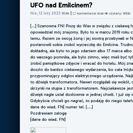
UFO nad Emilcinem?
|
Nie, 12 luty 2023
01:04
komentarze: brak
czytany: 4163x
[…] Szanowna FN! Piszę do Was w związku z ciekawą his
opowiedział mój znajomy. Było to w marcu 2019 roku czy
temu. Razem ze swoją żoną i jej siostrą przebywali w 
postanowili sobie zrobić wycieczkę do Emilcina. Trudno
dokładną, ale było to jego zdaniem albo 17 marca albo 
do waszego pomnika, ale było zimno, więc mieli być tyl
zrobić pamiątkowe zdjęcie i wracać do hotelu. Mój zn
doszło do bardzo ciekawego wydarzenia, bo cała trójka
przypominający odgłos elektrycznego urządzenia. Naj
to dźwięk transformatora. Nawet rozglądali się wokół, c
skrzynki na słupie z transformatorem. Najciekawsze jes
dźwięk nagle ustał dosłownie w jednej chwili. I już się 
Gdybyście chcieli go nagrać, to podaję do niego telef
dane do wiad. FN[ numer tel. [….]
Pozdrawiam załogę
[dane do wiad. FN]