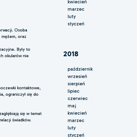
kwiecień
marzec
luty
styczeń
rwacji. Osoba
 z mężem, oraz
acyjne. Były to
2018
ch okularów nie
październik
wrzesień
sierpień
soczewki kontaktowe,
lipiec
a, ograniczył się do
czerwiec
maj
kwiecień
zagłębiają się w temat
relacji świadków.
marzec
luty
styczeń