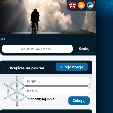
akt
Szukaj
//
//
Rejestracja
Wejście na pokład
Zapamiętaj mnie