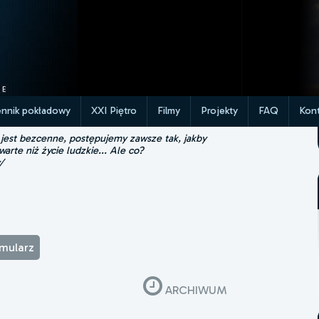
ennik pokładowy
XXI Piętro
Filmy
Projekty
FAQ
Kont
 jest bezcenne, postępujemy zawsze tak, jakby
 warte niż życie ludzkie... Ale co?
/
rmularz
ARCHIWUM