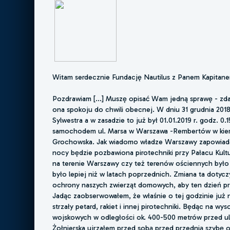
Witam serdecznie Fundację Nautilus z Panem Kapitane
Pozdrawiam [...] Muszę opisać Wam jedną sprawę - zda
ona spokoju do chwili obecnej. W dniu 31 grudnia 2018 r
Sylwestra a w zasadzie to już był 01.01.2019 r. godz. 0.
samochodem ul. Marsa w Warszawa -Rembertów w kieru
Grochowska. Jak wiadomo władze Warszawy zapowiada
nocy będzie pozbawiona pirotechniki przy Pałacu Kult
na terenie Warszawy czy też terenów ościennych było 
było lepiej niż w latach poprzednich. Zmiana ta dotycz
ochrony naszych zwierząt domowych, aby ten dzień pr
Jadąc zaobserwowałem, że właśnie o tej godzinie już 
strzały petard, rakiet i innej pirotechniki. Będąc na wy
wojskowych w odległości ok. 400-500 metrów przed ul
Żołnierska ujrzałem przed sobą przed przednią szybę o