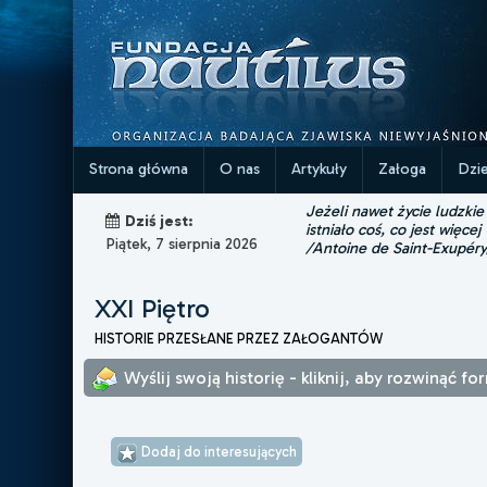
Strona główna
O nas
Artykuły
Załoga
Dzi
Jeżeli nawet życie ludzkie
Dziś jest:
istniało coś, co jest więcej
Piątek, 7 sierpnia 2026
/Antoine de Saint-Exupéry
XXI Piętro
HISTORIE PRZESŁANE PRZEZ ZAŁOGANTÓW
Wyślij swoją historię - kliknij, aby rozwinąć fo
Dodaj do interesujących