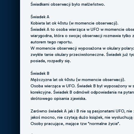
Świadkami obserwacji było małżeństwo.
Świadek A
Kobieta lat ok 40stu (w momencie obserwacji).
Świadek A to osoba wierząca w UFO w momencie obse
wiarygodna, która o swojej obserwacji rozmawia tylko
autorem tego raportu.
W momencie obserwacji wyposażona w okulary polaryz
zwykłe tanie okulary przeciwsłoneczne. Świadek już ty
posiada, rozpadły się.
Świadek B
Mężczyzna lat ok 40stu (w momencie obserwacji).
Osoba wierząca w UFO. Świadek B był wyposażony w 
korekcyjne. Świadek B odmówił odpowiadania na pytani
skrótowego opisania zjawiska.
Zarówno świadek A jak i B nie są pasjonatami UFO, nie 
jakoś mocno, nie czytają dużo książek, nie wysłuchują 
Osoby pracujące, mające tzw "normalne życie".