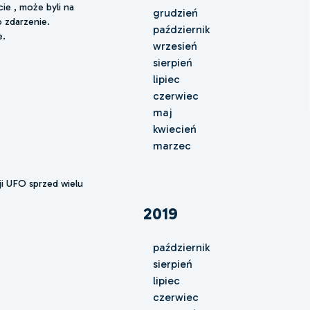
cie , może byli na
grudzień
o zdarzenie.
październik
e.
wrzesień
sierpień
lipiec
czerwiec
maj
kwiecień
marzec
ji UFO sprzed wielu
2019
październik
sierpień
lipiec
czerwiec