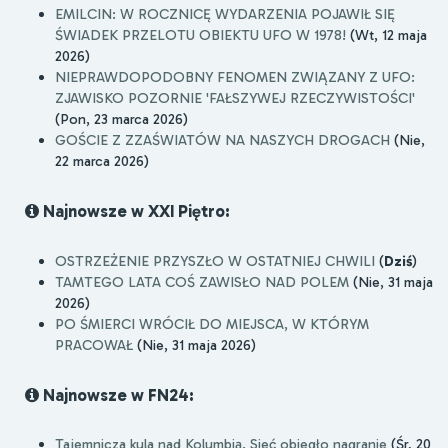
EMILCIN: W ROCZNICĘ WYDARZENIA POJAWIŁ SIĘ
ŚWIADEK PRZELOTU OBIEKTU UFO W 1978!
(Wt, 12 maja
2026)
NIEPRAWDOPODOBNY FENOMEN ZWIĄZANY Z UFO:
ZJAWISKO POZORNIE 'FAŁSZYWEJ RZECZYWISTOŚCI'
(Pon, 23 marca 2026)
GOŚCIE Z ZZAŚWIATÓW NA NASZYCH DROGACH
(Nie,
22 marca 2026)
Najnowsze w XXI Piętro:
OSTRZEŻENIE PRZYSZŁO W OSTATNIEJ CHWILI
(
Dziś
)
TAMTEGO LATA COŚ ZAWISŁO NAD POLEM
(Nie, 31 maja
2026)
PO ŚMIERCI WRÓCIŁ DO MIEJSCA, W KTÓRYM
PRACOWAŁ
(Nie, 31 maja 2026)
Najnowsze w FN24:
Tajemnicza kula nad Kolumbią. Sieć obiegło nagranie
(Śr, 20