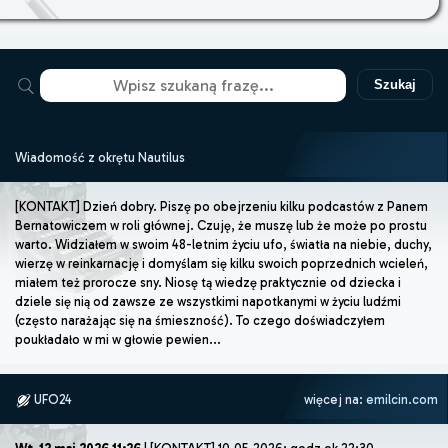
Szukaj
Wiadomość z okrętu Nautilus
[KONTAKT] Dzień dobry. Piszę po obejrzeniu kilku podcastów z Panem
Bernatowiczem w roli głównej. Czuję, że muszę lub że może po prostu
warto. Widziałem w swoim 48-letnim życiu ufo, światła na niebie, duchy,
wierzę w reinkarnację i domyślam się kilku swoich poprzednich wcieleń,
miałem też prorocze sny. Niosę tą wiedzę praktycznie od dziecka i
dziele się nią od zawsze ze wszystkimi napotkanymi w życiu ludźmi
(często narażając się na śmieszność). To czego doświadczyłem
poukładało w mi w głowie pewien...
UFO24
więcej na:
emilcin.com