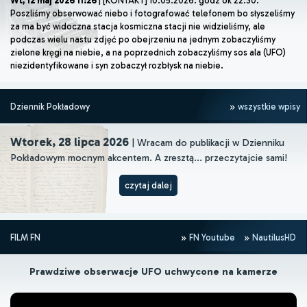
Wt, 12 maj 2026 11:26
| [KONTAKT] 10.05.2026: godz ok 22:30.
Poszliśmy obserwować niebo i fotografować telefonem bo słyszeliśmy
za ma być widoczna stacja kosmiczna stacji nie widzieliśmy, ale
podczas wielu nastu zdjęć po obejrzeniu na jednym zobaczyliśmy
zielone kręgi na niebie, a na poprzednich zobaczyliśmy sos ala (UFO)
niezidentyfikowane i syn zobaczył rozbłysk na niebie.
Dziennik Pokładowy
wszystkie wpisy
Wtorek, 28 lipca 2026
| Wracam do publikacji w Dzienniku
Pokładowym mocnym akcentem. A zresztą... przeczytajcie sami!
czytaj dalej
FILM FN
FN Youtube
NautilusHD
Prawdziwe obserwacje UFO uchwycone na kamerze