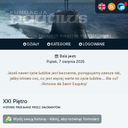
DZIAŁY
KATEGORIE
LOGOWANIE
Dziś jest:
Piątek, 7 sierpnia 2026
Jeżeli nawet życie ludzkie jest bezcenne, postępujemy zawsze tak,
jakby istniało coś, co jest więcej warte niż życie ludzkie... Ale co?
/Antoine de Saint-Exupéry/
XXI Piętro
HISTORIE PRZESŁANE PRZEZ ZAŁOGANTÓW
Wyślij swoją historię - kliknij, aby rozwinąć formularz